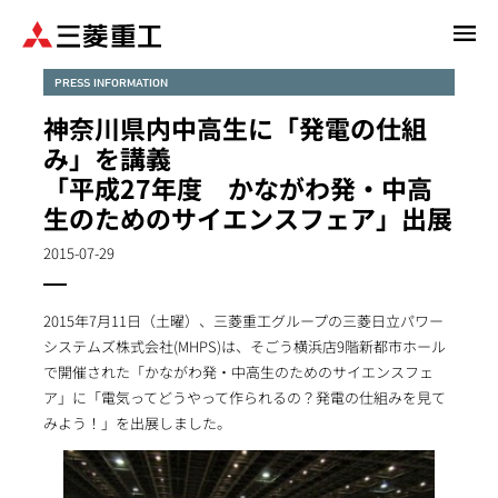
メ
イ
ン
PRESS INFORMATION
コ
神奈川県内中高生に「発電の仕組
ン
み」を講義
テ
「平成27年度 かながわ発・中高
ン
生のためのサイエンスフェア」出展
ツ
に
2015-07-29
移
動
2015年7月11日（土曜）、三菱重工グループの三菱日立パワー
システムズ株式会社(MHPS)は、そごう横浜店9階新都市ホール
で開催された「かながわ発・中高生のためのサイエンスフェ
ア」に「電気ってどうやって作られるの？発電の仕組みを見て
みよう！」を出展しました。