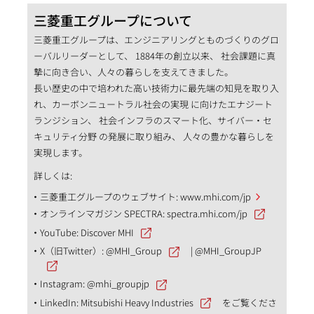
三菱重工グループについて
三菱重工グループは、エンジニアリングとものづくりのグロ
ーバルリーダーとして、 1884年の創立以来、 社会課題に真
摯に向き合い、人々の暮らしを支えてきました。
長い歴史の中で培われた高い技術力に最先端の知見を取り入
れ、カーボンニュートラル社会の実現 に向けたエナジート
ランジション、 社会インフラのスマート化、サイバー・セ
キュリティ分野 の発展に取り組み、 人々の豊かな暮らしを
実現します。
詳しくは:
三菱重工グループのウェブサイト:
www.mhi.com/jp
オンラインマガジン SPECTRA:
spectra.mhi.com/jp
YouTube:
Discover MHI
X（旧Twitter）:
@MHI_Group
|
@MHI_GroupJP
Instagram:
@mhi_groupjp
LinkedIn:
Mitsubishi Heavy Industries
をご覧くださ