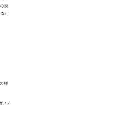
への関
つなげ
の様
願いい