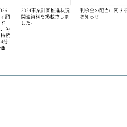
026
2024事業計画推進状況
剰余金の配当に関す
ティ調
関連資料を掲載致しま
お知らせ
ルド」
した。
境、労
、持続
4分
評価