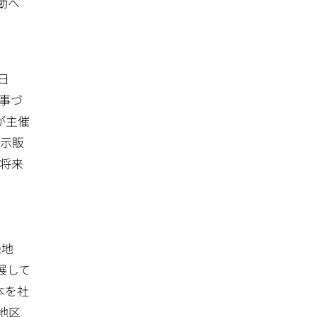
動へ
日
仕事づ
が主催
展示販
「将来
緑地
展して
本を社
地区