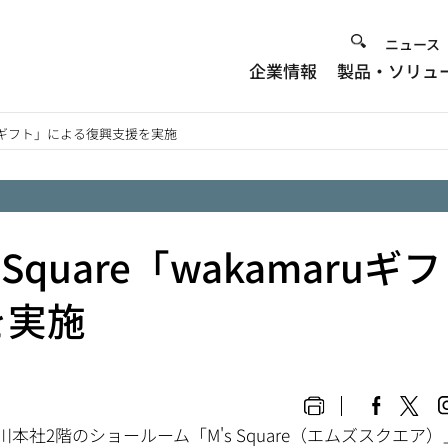
Heade
ニュース
企業情報
製品・ソリュ
Menu
ARUギフト」による復興支援を実施
quare「wakamaruギフ
を実施
本社2階のショールーム「M's Square（エムズスクエア）