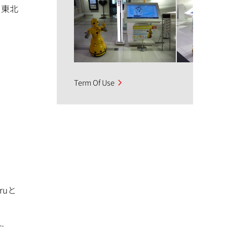
、東北
Term Of Use
uと