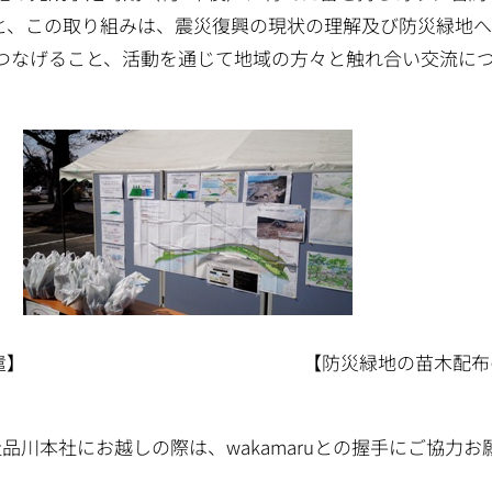
と、この取り組みは、震災復興の現状の理解及び防災緑地
つなげること、活動を通じて地域の方々と触れ合い交流に
amaru派遣】 【防災緑地の苗木配布
社品川本社にお越しの際は、wakamaruとの握手にご協力お