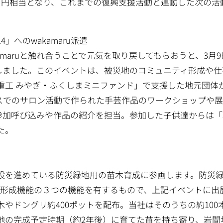
約48万円相当となり、これまでの復興支援活動と連動した次の活
」へのwakamaru派遣
maruと触れ合うことで元気を取り戻してもらおうと、3月9
派遣しました。このイベントは、被災地のコミュニティ形成や
重工 みやぎ・ふくしまミニファンド」で支援した地元団体
スでのサロン活動で作られた手芸作品のワークショップや
への参加呼び込みや作品の紹介を担当。参加した子供達からは
た。
設を進めている防災緑地用の苗木育成に参画します。防災
・形成機能の３つの機能を有するもので、上記イベントに出
やドングリ約400ポットを配布。当社はそのうちの約100
地の完成予定時期（約2年後）に育てた苗を持ち寄り、岩間