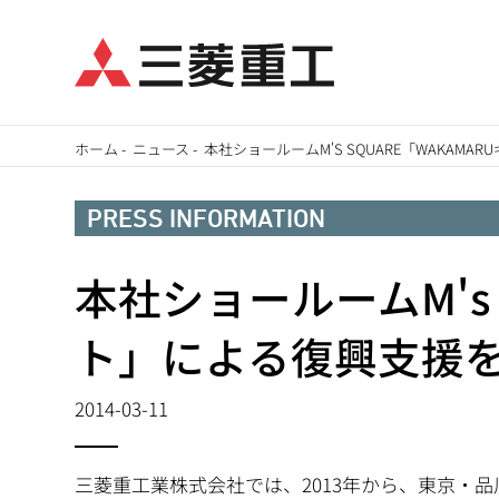
メ
ホーム
-
ニュース
-
本社ショールームM'S SQUARE「WAKAM
イ
パ
ン
PRESS INFORMATION
ン
コ
ン
本社ショールームM's S
く
テ
ず
ト」による復興支援
ン
ツ
2014-03-11
に
移
動
三菱重工業株式会社では、2013年から、東京・品川