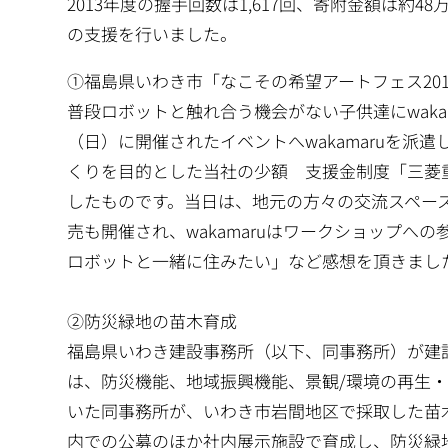
2013年度の握手回数は1,617回、寄附金額は
の支援を行いました。
①福島県いわき市「なこその希望アートフェス2014
普段ロボットと触れ合う機会がない子供達にwaka
（日）に開催されたイベントへwakamaruを
くりを目的とした当社の少額 支援金制度「三菱
したものです。当日は、地元の方々の交流スペー
売も開催され、wakamaruはワークショップ
ロボットと一緒に住みたい」など感想を頂きまし
②防災緑地の苗木育成
福島県いわき建設事務所（以下、同事務所）が建
は、防災機能、地域振興機能、景観/環境の再生
いた同事務所が、いわき市岩間地区で採取した苗木
内での公募のほか社内展示施設で育成し、防災緑