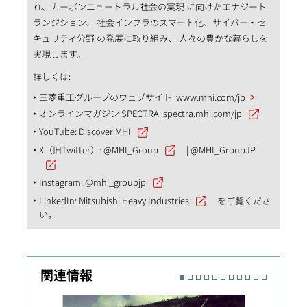
れ、カーボンニュートラル社会の実現 に向けたエナジート
ランジション、 社会インフラのスマート化、サイバー・セ
キュリティ分野 の発展に取り組み、 人々の豊かな暮らしを
実現します。
詳しくは:
三菱重工グループのウェブサイト:
www.mhi.com/jp
オンラインマガジン SPECTRA:
spectra.mhi.com/jp
YouTube:
Discover MHI
X（旧Twitter）:
@MHI_Group
|
@MHI_GroupJP
Instagram:
@mhi_groupjp
LinkedIn:
Mitsubishi Heavy Industries
をご覧くださ
い。
関連情報