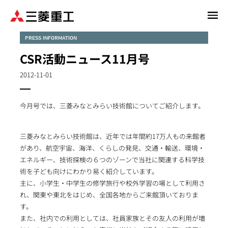
メ
イ
ン
PRESS INFORMATION
コ
CSR活動ニュース11月号
ン
テ
2012-11-01
ン
ツ
今月号では、三菱みなとみらい技術館についてご紹介します。
に
移
動
三菱みなとみらい技術館は、近年では年間約17万人もの来館者
があり、航空宇宙、海洋、くらしの発見、交通・輸送、環境・
エネルギー、技術探検の６つのゾーンで当社に関連する科学技
術を子ども向けにわかり易く紹介しています。
主に、小学生・中学生の修学旅行や校外学習の場として利用さ
れ、関東や東北をはじめ、全国各地からご来館頂いておりま
す。
また、社内での利用としては、社員家族とその友人の利用が増