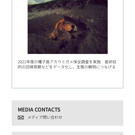
2021年度の種子島アカウミガメ保全調査を実施 産卵目
中国・
的の回帰周期などをデータ化し、生態の解明につなげる
局との
場の急
MEDIA CONTACTS
メディア問い合わせ