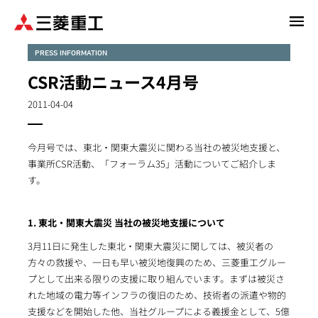
メ
イ
ン
PRESS INFORMATION
コ
CSR活動ニュース4月号
ン
テ
2011-04-04
ン
ツ
今月号では、東北・関東大震災に関わる当社の被災地支援と、
に
事業所CSR活動、「フォーラム35」活動についてご紹介しま
移
す。
動
1. 東北・関東大震災 当社の被災地支援について
3月11日に発生した東北・関東大震災に関しては、被災者の
方々の救援や、一日も早い被災地復興のため、三菱重工グルー
プとして出来る限りの支援に取り組んでいます。まずは被災さ
れた地域の電力等インフラの復旧のため、技術者の派遣や物的
支援などを開始した他、当社グループによる義援金として、5億