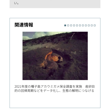
い。
関連情報
2021年度の種子島アカウミガメ保全調査を実施 産卵目
中国・
的の回帰周期などをデータ化し、生態の解明につなげる
局との
場の急