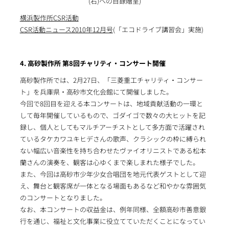
(右)への目録贈呈)
横浜製作所CSR活動
CSR活動ニュース2010年12月号
(「エコドライブ講習会」実施)
4. 高砂製作所 第8回チャリティ・コンサート開催
高砂製作所では、2月27日、「三菱重工チャリティ・コンサー
ト」を兵庫県・高砂市文化会館にて開催しました。
今回で8回目を迎える本コンサートは、地域貢献活動の一環と
して毎年開催しているもので、ゴダイゴで数々の大ヒットを記
録し、個人としてもマルチアーチストとして多方面で活躍され
ているタケカワユキヒデさんの歌声、クラシックの枠に縛られ
ない幅広い音楽性を持ち合わせたヴァイオリニストである松本
蘭さんの演奏を、観客は心ゆくまで楽しまれた様子でした。
また、今回は高砂市少年少女合唱団を地元代表ゲストとして迎
え、舞台と観客席が一体となる場面もあるなど和やかな雰囲気
のコンサートとなりました。
なお、本コンサートの収益金は、例年同様、全額高砂市善意銀
行を通じ、福祉と文化事業に役立てていただくことになってい