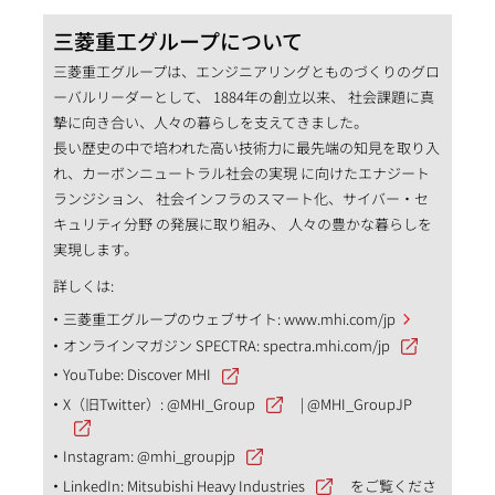
三菱重工グループについて
三菱重工グループは、エンジニアリングとものづくりのグロ
ーバルリーダーとして、 1884年の創立以来、 社会課題に真
摯に向き合い、人々の暮らしを支えてきました。
長い歴史の中で培われた高い技術力に最先端の知見を取り入
れ、カーボンニュートラル社会の実現 に向けたエナジート
ランジション、 社会インフラのスマート化、サイバー・セ
キュリティ分野 の発展に取り組み、 人々の豊かな暮らしを
実現します。
詳しくは:
三菱重工グループのウェブサイト:
www.mhi.com/jp
オンラインマガジン SPECTRA:
spectra.mhi.com/jp
YouTube:
Discover MHI
X（旧Twitter）:
@MHI_Group
|
@MHI_GroupJP
Instagram:
@mhi_groupjp
LinkedIn:
Mitsubishi Heavy Industries
をご覧くださ