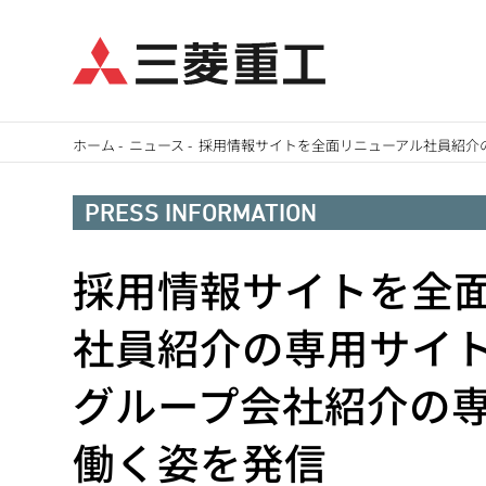
メ
ホーム
-
ニュース
-
採用情報サイトを全面リニューアル社員紹介の専
イ
パ
ン
PRESS INFORMATION
ン
コ
ン
採用情報サイトを全
く
テ
ず
社員紹介の専用サイト「MH
ン
ツ
グループ会社紹介の
に
移
働く姿を発信
動