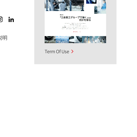
説明
Term Of Use