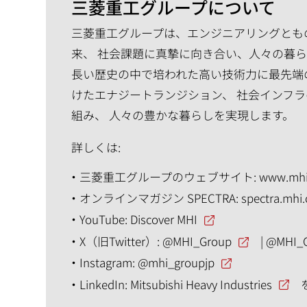
三菱重工グループについて
三菱重工グループは、エンジニアリングともの
来、 社会課題に真摯に向き合い、人々の暮
長い歴史の中で培われた高い技術力に最先端
けたエナジートランジション、 社会インフラ
組み、 人々の豊かな暮らしを実現します。
詳しくは:
三菱重工グループのウェブサイト:
www.mhi
オンラインマガジン SPECTRA:
spectra.mhi
YouTube:
Discover MHI
X（旧Twitter）:
@MHI_Group
|
@MHI_
Instagram:
@mhi_groupjp
LinkedIn:
Mitsubishi Heavy Industries