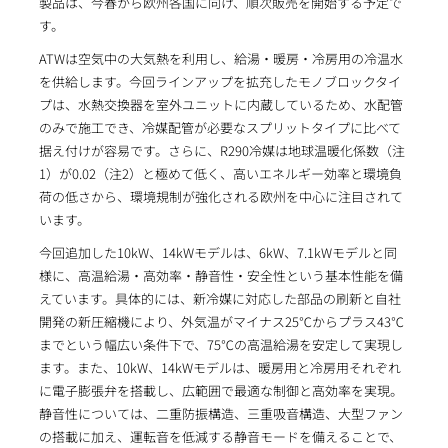
製品は、今春から欧州各国に向け、順次販売を開始する予定で
す。
ATWは空気中の大気熱を利用し、給湯・暖房・冷房用の冷温水
を供給します。今回ラインアップを拡充したモノブロックタイ
プは、水熱交換器を室外ユニットに内蔵しているため、水配管
のみで施工でき、冷媒配管が必要なスプリットタイプに比べて
据え付けが容易です。さらに、R290冷媒は地球温暖化係数（注
1）が0.02（注2）と極めて低く、高いエネルギー効率と環境負
荷の低さから、環境規制が強化される欧州を中心に注目されて
います。
今回追加した10kW、14kWモデルは、6kW、7.1kWモデルと同
様に、高温給湯・高効率・静音性・安全性という基本性能を備
えています。具体的には、新冷媒に対応した部品の刷新と自社
開発の新圧縮機により、外気温がマイナス25℃からプラス43℃
までという幅広い条件下で、75℃の高温給湯を安定して実現し
ます。また、10kW、14kWモデルは、暖房用と冷房用それぞれ
に電子膨張弁を搭載し、広範囲で最適な制御と高効率を実現。
静音性については、二重防振構造、三重吸音構造、大型ファン
の搭載に加え、運転音を低減する静音モードを備えることで、