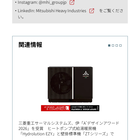
Instagram:
@mhi_groupjp
LinkedIn:
Mitsubishi Heavy Industries
をご覧くださ
い。
関連情報
三菱重工サーマルシステムズ、伊「A'デザインアワード
【三菱
2026」を受賞 ヒートポンプ式給湯暖房機
立体駐
「Hydrolution EZY」と壁掛標準機「ZTシリーズ」で
不適合