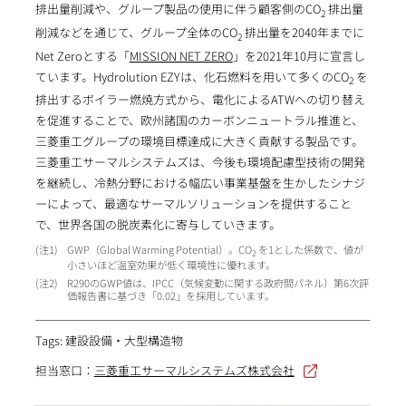
排出量削減や、グループ製品の使用に伴う顧客側のCO
排出量
2
削減などを通じて、グループ全体のCO
排出量を2040年までに
2
Net Zeroとする「
MISSION NET ZERO
」を2021年10月に宣言し
ています。Hydrolution EZYは、化石燃料を用いて多くのCO
を
2
排出するボイラー燃焼方式から、電化によるATWへの切り替え
を促進することで、欧州諸国のカーボンニュートラル推進と、
三菱重工グループの環境目標達成に大きく貢献する製品です。
三菱重工サーマルシステムズは、今後も環境配慮型技術の開発
を継続し、冷熱分野における幅広い事業基盤を生かしたシナジ
ーによって、最適なサーマルソリューションを提供すること
で、世界各国の脱炭素化に寄与していきます。
1
GWP（Global Warming Potential）。CO
を1とした係数で、値が
2
小さいほど温室効果が低く環境性に優れます。
2
R290のGWP値は、IPCC（気候変動に関する政府間パネル）第6次評
価報告書に基づき「0.02」を採用しています。
Tags: 建設設備・大型構造物
担当窓口：
三菱重工サーマルシステムズ株式会社