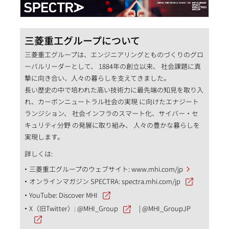
三菱重工グループについて
三菱重工グループは、エンジニアリングとものづくりのグロ
ーバルリーダーとして、 1884年の創立以来、 社会課題に真
摯に向き合い、人々の暮らしを支えてきました。
長い歴史の中で培われた高い技術力に最先端の知見を取り入
れ、カーボンニュートラル社会の実現 に向けたエナジート
ランジション、 社会インフラのスマート化、サイバー・セ
キュリティ分野 の発展に取り組み、 人々の豊かな暮らしを
実現します。
詳しくは:
三菱重工グループのウェブサイト:
www.mhi.com/jp
オンラインマガジン SPECTRA:
spectra.mhi.com/jp
YouTube:
Discover MHI
X（旧Twitter）:
@MHI_Group
|
@MHI_GroupJP