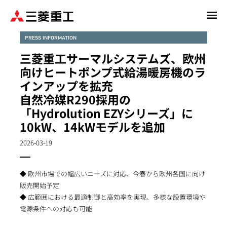
メ
イ
ン
PRESS INFORMATION
コ
三菱重工サーマルシステムズ、欧州
ン
向けヒートポンプ式給湯暖房機のラ
テ
インアップを拡充
ン
自然冷媒R290採用の
ツ
に
「Hydrolution EZYシリーズ」に
移
10kW、14kWモデルを追加
動
2026-03-19
◆ 欧州市場での幅広いニーズに対応、今春から欧州各国に向け
販売開始予定
◆ 広範囲における最適制御と高効率を実現、多様な設置環境や
電源条件への対応も可能