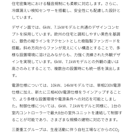
住宅密集地における騒音規制にも柔軟に対応します。さらに、
冷媒漏えい検知センサーを搭載し、安全性にも配慮した設計と
しています。
デザイン面では、6kW、7.1kWモデルと共通のデザインコンセ
プトを採用しています。欧州の住宅と調和しやすい黒色を基調
に、銀色の縦ラインをアクセントとした樹脂製ファンガードを
搭載。斜め方向からファンが見えにくい構造とすることで、多
様な設置環境に溶け込みながらも、力強く洗練された外観デザ
インを実現しています。6kW、7.1kWモデルとの外観の違いは
高さのみとすることで、複数台の設置時にも統一感を演出しま
す。
電源仕様については、10kW、14kWモデルでは、単相230V電源
仕様に加え、新たに三相400V電源仕様をラインアップすること
で、より多様な設置環境や電源条件への対応を可能としまし
た。制御仕様については、6kW、7.1kWモデルと同様に、1台の
室内コントローラーで最大8台の室外ユニットを連結して制御す
ることが可能であり、さまざまな規模の建物に対応できます。
三菱重工グループは、生産活動に伴う自社工場などからのCO
2