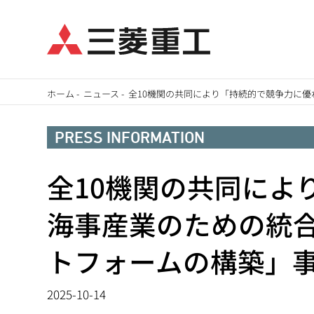
メ
ホーム
-
ニュース
-
全10機関の共同により「持続的で競争力に
イ
パ
ン
PRESS INFORMATION
ン
コ
ン
全10機関の共同によ
く
テ
ず
海事産業のための統
ン
ツ
トフォームの構築」
に
移
2025-10-14
動