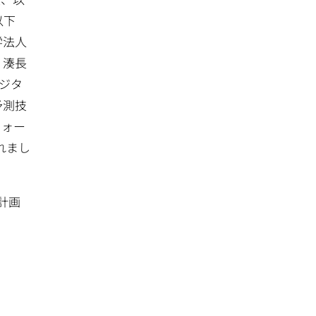
以下
学法人
：湊長
デジタ
予測技
フォー
れまし
計画