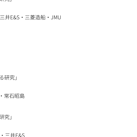
三井E&S・三菱造船・JMU
る研究」
学・常石昭島
研究」
・三井E&S