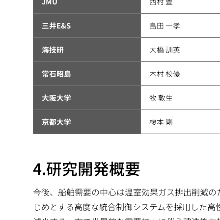
JMU
西村 豊
三井E&S
島田 一孝
海技研
大橋 訓英
常石昭島
木村 校優
大阪大学
牧 敦生
京都大学
榎本 剛
4.研究開発概要
今後、船舶需要の中心は温室効果ガス排出削減の
じめとする高度な統合制御システムを採用した高