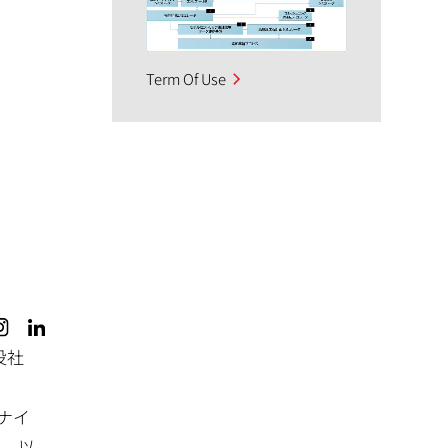
Term Of Use
役社
ナイ
之、以