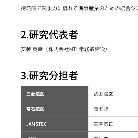
持続的で競争力に優れる海事産業のための統合シ
2.研究代表者
安藤 英幸（株式会社MTI 常務取締役）
3.研究分担者
三菱造船
武田 信玄
常石造船
関 和隆
JAMSTEC
宮澤 泰正