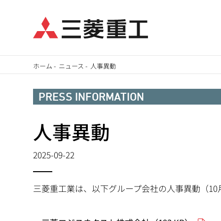
メ
ホーム
-
ニュース
-
人事異動
イ
パ
ン
PRESS INFORMATION
ン
コ
ン
人事異動
く
テ
ず
ン
2025-09-22
ツ
に
三菱重工業は、以下グループ会社の人事異動（10
移
動