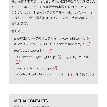
長い歴史の中で培われた高い技術力に最先端の知見を取り入
れ、カーボンニュートラル社会の実現 に向けたエナジート
ランジション、 社会インフラのスマート化、サイバー・セ
キュリティ分野 の発展に取り組み、 人々の豊かな暮らしを
実現します。
詳しくは:
三菱重工グループのウェブサイト:
www.mhi.com/jp
オンラインマガジン SPECTRA:
spectra.mhi.com/jp
YouTube:
Discover MHI
X（旧Twitter）:
@MHI_Group
|
@MHI_GroupJP
Instagram:
@mhi_groupjp
LinkedIn:
Mitsubishi Heavy Industries
をご覧くださ
い。
MEDIA CONTACTS
メディア問い合わせ