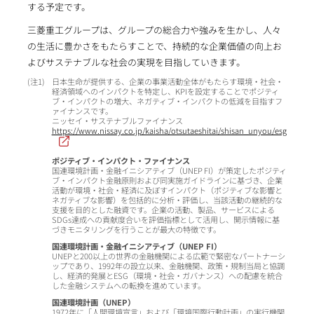
する予定です。
三菱重工グループは、グループの総合力や強みを生かし、人々
の生活に豊かさをもたらすことで、持続的な企業価値の向上お
よびサステナブルな社会の実現を目指していきます。
1
日本生命が提供する、企業の事業活動全体がもたらす環境・社会・
経済領域へのインパクトを特定し、KPIを設定することでポジティ
ブ・インパクトの増大、ネガティブ・インパクトの低減を目指すフ
ァイナンスです。
ニッセイ・サステナブルファイナンス
https://www.nissay.co.jp/kaisha/otsutaeshitai/shisan_unyou/esg/sustai
ポジティブ・インパクト・ファイナンス
国連環境計画・金融イニシアティブ（UNEP FI）が策定したポジティ
ブ・インパクト金融原則および同実施ガイドラインに基づき、企業
活動が環境・社会・経済に及ぼすインパクト（ポジティブな影響と
ネガティブな影響）を包括的に分析・評価し、当該活動の継続的な
支援を目的とした融資です。企業の活動、製品、サービスによる
SDGs達成への貢献度合いを評価指標として活用し、開示情報に基
づきモニタリングを行うことが最大の特徴です。
国連環境計画・金融イニシアティブ（UNEP FI）
UNEPと200以上の世界の金融機関による広範で緊密なパートナーシ
ップであり、1992年の設立以来、金融機関、政策・規制当局と協調
し、経済的発展とESG（環境・社会・ガバナンス）への配慮を統合
した金融システムへの転換を進めています。
国連環境計画（UNEP）
1972年に「人間環境宣言」および「環境国際行動計画」の実行機関