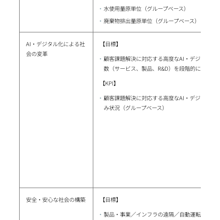
水使用量原単位（グループベース）
廃棄物排出量原単位（グループベース）
AI・デジタル化による社
【目標】
会の変革
顧客課題解決に対応する高度なAI・デジタルソ
数（サービス、製品、R&D）を段階的に引き上
【KPI】
顧客課題解決に対応する高度なAI・デジタルソ
み状況（グループベース）
安全・安心な社会の構築
【目標】
製品・事業／インフラの遠隔／自動運転、遠隔