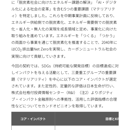
に「脱炭素社会に向けたエネルギー課題の解決」「AI・デジタ
ル化による社会の変革」を含む5つの重要課題（マテリアリテ
ィ）を特定しました。これらを中期事業計画に反映しており、
エネルギー供給側での脱炭素化、エネルギー需要側での脱炭素
化・省人化・無人化の実現を成長領域と定め、事業化に向けた
取り組みを進めています。エネルギーを「つくる」「つかう」
の両面から事業を通じて脱炭素化を推進することで、2040年に
はCO
排出量Net Zeroを実現し、カーボンニュートラル社会の
2
実現に向けて貢献していきます。
今回の契約では、SDGs（持続可能な開発目標）の目標達成に対
しインパクトを与える活動として、三菱重工グループの重要課
題（マテリアリティ）を中心に以下のコア・インパクトが選定
されています。また定性的、定量的な評価は日本生命が行い、
株式会社格付投資情報センター（R&I）（注2）よりポジティ
ブ・インパクト金融原則への準拠性、活用した評価指標の合理
性などについてセカンドオピニオンを取得しています。
コア・インパクト
目標とKPI