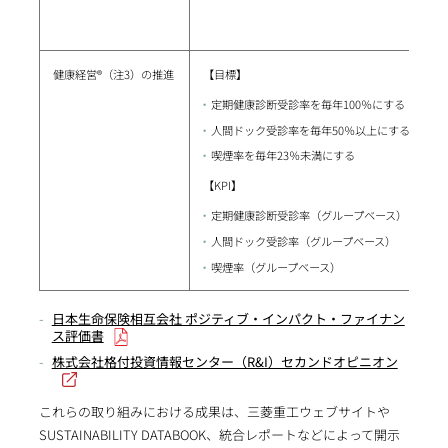
健康経営®（注3）の推進
【目標】
定期健康診断受診率を毎年100％にする
人間ドック受診率を毎年50％以上にする
喫煙率を毎年23％未満にする
【KPI】
定期健康診断受診率（グループベース）
人間ドック受診率（グループベース）
喫煙率（グループベース）
日本生命保険相互会社 ポジティブ・インパクト・ファイナン
ス評価書
株式会社格付投資情報センター（R&I）セカンドオピニオン
これらの取り組みにおける成果は、三菱重工ウェブサイトや
SUSTAINABILITY DATABOOK、統合レポートなどによって開示