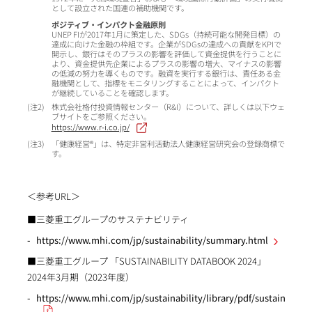
として設立された国連の補助機関です。
ポジティブ・インパクト金融原則
UNEP FIが2017年1月に策定した、SDGs（持続可能な開発目標）の
達成に向けた金融の枠組です。企業がSDGsの達成への貢献をKPIで
開示し、銀行はそのプラスの影響を評価して資金提供を行うことに
より、資金提供先企業によるプラスの影響の増大、マイナスの影響
の低減の努力を導くものです。融資を実行する銀行は、責任ある金
融機関として、指標をモニタリングすることによって、インパクト
が継続していることを確認します。
2
株式会社格付投資情報センター（R&I）について、詳しくは以下ウェ
ブサイトをご参照ください。
https://www.r-i.co.jp/
3
「健康経営®」は、特定非営利活動法人健康経営研究会の登録商標で
す。
＜参考URL＞
■三菱重工グループのサステナビリティ
https://www.mhi.com/jp/sustainability/summary.html
■三菱重工グループ 「SUSTAINABILITY DATABOOK 2024」
2024年3月期（2023年度）
https://www.mhi.com/jp/sustainability/library/pdf/sustainabili