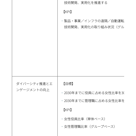
技術開発、実用化を推進する
【KPI】
製品・事業／インフラの遠隔／自動運転、遠隔
技術開発、実用化の取り組み状況（グループベ
ダイバーシティ推進とエ
【目標】
ンゲージメントの向上
2030年までに役員に占める女性比率を30％以上
2030年までに管理職に占める女性比率を2倍（2
【KPI】
女性役員比率（単体ベース）
女性管理職比率（グループベース）