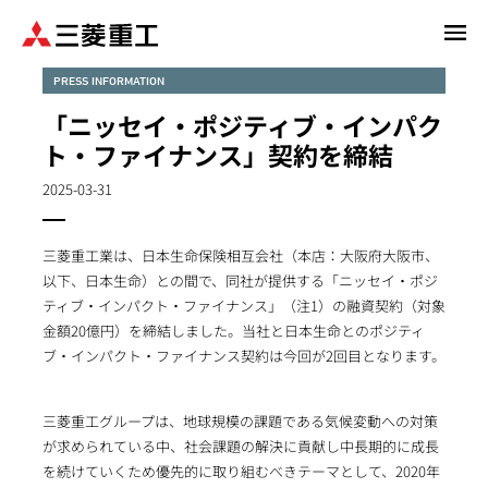
メ
イ
ン
PRESS INFORMATION
コ
「ニッセイ・ポジティブ・インパク
ン
ト・ファイナンス」契約を締結
テ
ン
2025-03-31
ツ
に
三菱重工業は、日本生命保険相互会社（本店：大阪府大阪市、
移
以下、日本生命）との間で、同社が提供する「ニッセイ・ポジ
動
ティブ・インパクト・ファイナンス」（注1）の融資契約（対象
金額20億円）を締結しました。当社と日本生命とのポジティ
ブ・インパクト・ファイナンス契約は今回が2回目となります。
三菱重工グループは、地球規模の課題である気候変動への対策
が求められている中、社会課題の解決に貢献し中長期的に成長
を続けていくため優先的に取り組むべきテーマとして、2020年