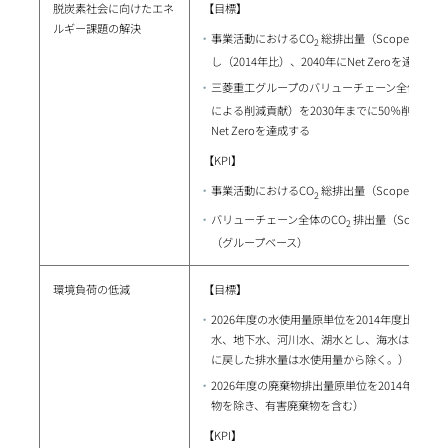
脱炭素社会に向けたエネ
【目標】
ルギー課題の解決
事業活動におけるCO
総排出量（Scope 1、2
2
し（2014年比）、2040年にNet Zeroを達成する
三菱重工グループのバリューチェーン全体のCO
による削減貢献）を2030年までに50％削減し（2
Net Zeroを達成する
【KPI】
事業活動におけるCO
総排出量（Scope 1、
2
バリューチェーン全体のCO
排出量（Scope3
2
（グループベース）
環境負荷の低減
【目標】
2026年度の水使用量原単位を2014年度比で1
水、地下水、河川水、湖水とし、海水は除く。
に戻した排水量は水使用量から除く。）
2026年度の廃棄物排出量原単位を2014年度比
物を除き、有害廃棄物を含む）
【KPI】