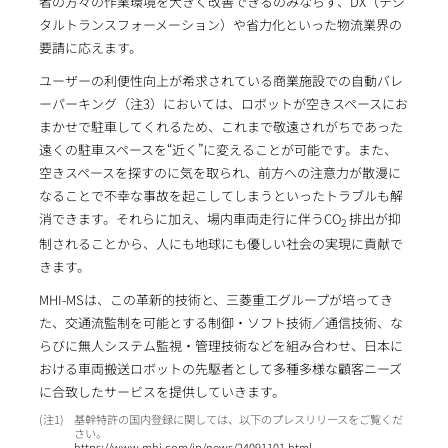
者の方々の作業環境を大きく改善できるのみならず、DX（デジ
タルトランスフォーメーション）や省力化といった物流業界の
要請に応えます。
ユーザーの利便性向上が希求されている商業施設での自動バレ
ーパーキング（注3）においては、ロボットが空きスペースにお
まかせで駐車してくれるため、これまで敬遠されがちであった
遠くの駐車スペースを“近く”に変えることが可能です。また、
空きスペースを探すのに気を取られ、前方への注意力が散漫に
なることで不幸な事故を起こしてしまうといったトラブルも解
消できます。それらに加え、場内車両走行に伴うCO
排出が抑
2
制されることから、人にも地球にも優しい社会の実現に貢献で
きます。
MHI-MSは、この革新的技術と、三菱重工グループが培ってき
た、交通流監制を可能とする制御・ソフト技術／通信技術、な
らびに無人システム監視・管理技術などを組み合わせ、日本に
おける車両搬送ロボットの先駆者として多種多様な顧客ニーズ
に合致したサービスを提供していきます。
1
基幹特許の国内登録に関しては、以下のプレスリリースをご覧くだ
さい。
https://www.mhi.com/jp/news/24091101.html