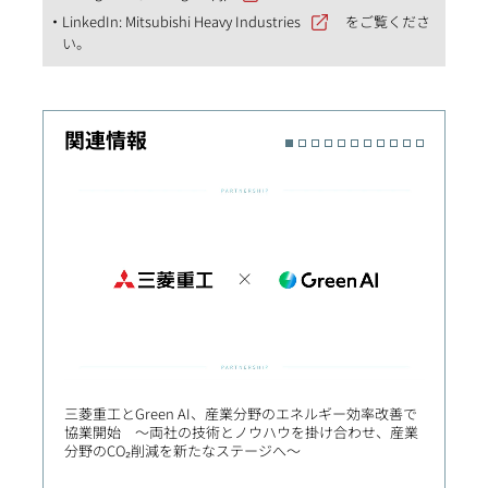
LinkedIn:
Mitsubishi Heavy Industries
をご覧くださ
い。
関連情報
三菱重工とGreen AI、産業分野のエネルギー効率改善で
三菱重工
協業開始 ～両社の技術とノウハウを掛け合わせ、産業
ル領域
分野のCO₂削減を新たなステージへ～
会イン
全な社