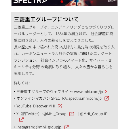
三菱重工グループについて
三菱重工グループは、エンジニアリングとものづくりのグロ
ーバルリーダーとして、 1884年の創立以来、 社会課題に真
摯に向き合い、人々の暮らしを支えてきました。
長い歴史の中で培われた高い技術力に最先端の知見を取り入
れ、カーボンニュートラル社会の実現 に向けたエナジート
ランジション、 社会インフラのスマート化、サイバー・セ
キュリティ分野 の発展に取り組み、 人々の豊かな暮らしを
実現します。
詳しくは:
三菱重工グループのウェブサイト:
www.mhi.com/jp
オンラインマガジン SPECTRA:
spectra.mhi.com/jp
YouTube:
Discover MHI
X（旧Twitter）:
@MHI_Group
|
@MHI_GroupJP
Instagram:
@mhi_groupjp