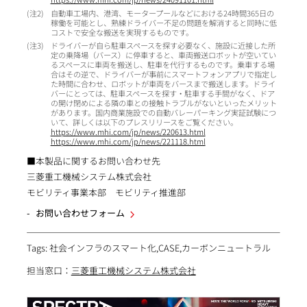
2
自動車工場内、港湾、モータープールなどにおける24時間365日の
稼働を可能とし、熟練ドライバー不足の問題を解消すると同時に低
コストで安全な搬送を実現するものです。
3
ドライバーが自ら駐車スペースを探す必要なく、施設に近接した所
定の乗降場（バース）に停車すると、車両搬送ロボットが空いてい
るスペースに車両を搬送し、駐車を代行するものです。乗車する場
合はその逆で、ドライバーが事前にスマートフォンアプリで指定し
た時間に合わせ、ロボットが車両をバースまで搬送します。ドライ
バーにとっては、駐車スペースを探す・駐車する手間がなく、ドア
の開け閉めによる隣の車との接触トラブルがないといったメリット
があります。国内商業施設での自動バレーパーキング実証試験につ
いて、詳しくは以下のプレスリリースをご覧ください。
https://www.mhi.com/jp/news/220613.html
https://www.mhi.com/jp/news/221118.html
■本製品に関するお問い合わせ先
三菱重工機械システム株式会社
モビリティ事業本部 モビリティ推進部
お問い合わせフォーム
Tags: 社会インフラのスマート化,CASE,カーボンニュートラル
担当窓口：
三菱重工機械システム株式会社