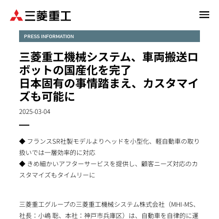
メ
イ
ン
PRESS INFORMATION
コ
三菱重工機械システム、車両搬送ロ
ン
ボットの国産化を完了
テ
日本固有の事情踏まえ、カスタマイ
ン
ズも可能に
ツ
に
2025-03-04
移
動
◆ フランスSR社製モデルよりヘッドを小型化、軽自動車の取り
扱いでは一層効率的に対応
◆ きめ細かいアフターサービスを提供し、顧客ニーズ対応のカ
スタマイズもタイムリーに
三菱重工グループの三菱重工機械システム株式会社（MHI-MS、
社長：小嶋 聡、本社：神戸市兵庫区）は、自動車を自律的に運