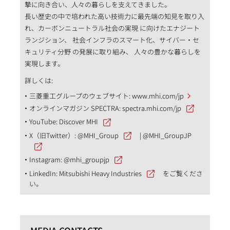
摯に向き合い、人々の暮らしを支えてきました。
長い歴史の中で培われた高い技術力に最先端の知見を取り入
れ、カーボンニュートラル社会の実現 に向けたエナジート
ランジション、 社会インフラのスマート化、サイバー・セ
キュリティ分野 の発展に取り組み、 人々の豊かな暮らしを
実現します。
詳しくは:
三菱重工グループのウェブサイト:
www.mhi.com/jp
オンラインマガジン SPECTRA:
spectra.mhi.com/jp
YouTube:
Discover MHI
X（旧Twitter）:
@MHI_Group
|
@MHI_GroupJP
Instagram:
@mhi_groupjp
LinkedIn:
Mitsubishi Heavy Industries
をご覧くださ
い。