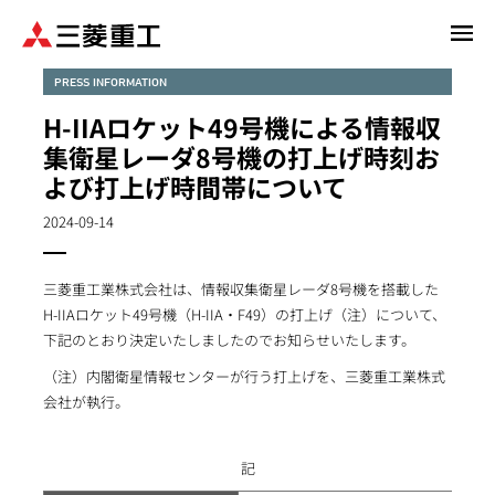
メ
イ
ン
PRESS INFORMATION
コ
H-IIAロケット49号機による情報収
ン
集衛星レーダ8号機の打上げ時刻お
テ
よび打上げ時間帯について
ン
ツ
2024-09-14
に
移
動
三菱重工業株式会社は、情報収集衛星レーダ8号機を搭載した
H-IIAロケット49号機（H-IIA・F49）の打上げ（注）について、
下記のとおり決定いたしましたのでお知らせいたします。
（注）内閣衛星情報センターが行う打上げを、三菱重工業株式
会社が執行。
記