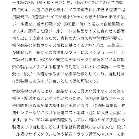
ール箱の3辺（縦・横・高さ）を、商品サイズに合わせて自動
的に変え、梱包に必要な最小サイズで箱を供給できる包装工程
用設備で、3辺合計サイズが最小50cmから最大130cmまでの段
ボール箱を、最大10箱／分（600箱／時）の速さで自動製箱で
きます。連続した段ボールシートを製品サイズに合わせて都度
切り出して成箱するため、複数の大きさの資材管理が不要で、
梱包商品の個数やサイズ情報に基づく3辺サイズは、三菱重工
が開発した「箱サイズ最適化ソフト」によるシミュレーション
で算出します。形状が不安定な液体パックや球体製品および複
数の製品は人手による箱詰めで対応したいという業界ニーズを
受け、段ボール箱を作るまでを標準仕様としており、自動封緘
は別装置によるオプションとして追加可能です。
本製箱機の導入により、商品サイズに最適な最小サイズの箱で
梱包・配送することが可能となるため、箱内の無駄なスペース
や隙間を埋める多量の緩衝材が不要となり、EC通販事業者、物
流センターなどにおける配送コスト削減（注）に大きく貢献し
ます。また、2024年物流問題に対しては、箱のサイズ決定から
製箱までの自動化などによる業務負荷低減および省人化、段ボ
ール箱のサイズダウンに伴う輸送トラック荷室の省スペース化