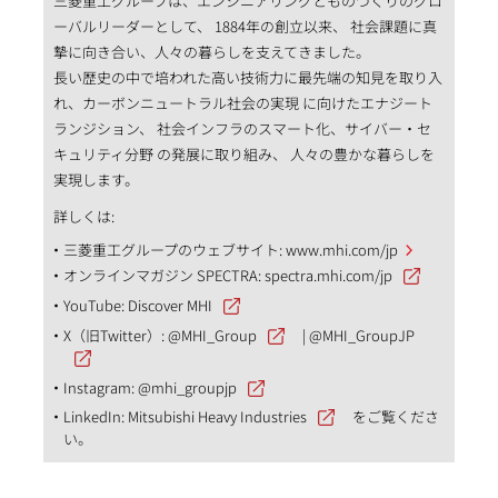
三菱重工グループは、エンジニアリングとものづくりのグロ
ーバルリーダーとして、 1884年の創立以来、 社会課題に真
摯に向き合い、人々の暮らしを支えてきました。
長い歴史の中で培われた高い技術力に最先端の知見を取り入
れ、カーボンニュートラル社会の実現 に向けたエナジート
ランジション、 社会インフラのスマート化、サイバー・セ
キュリティ分野 の発展に取り組み、 人々の豊かな暮らしを
実現します。
詳しくは:
三菱重工グループのウェブサイト:
www.mhi.com/jp
オンラインマガジン SPECTRA:
spectra.mhi.com/jp
YouTube:
Discover MHI
X（旧Twitter）:
@MHI_Group
|
@MHI_GroupJP
Instagram:
@mhi_groupjp
LinkedIn:
Mitsubishi Heavy Industries
をご覧くださ
い。