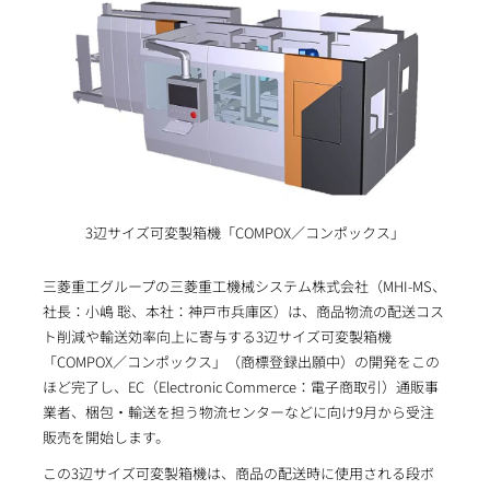
3辺サイズ可変製箱機「COMPOX／コンポックス」
三菱重工グループの三菱重工機械システム株式会社（MHI-MS、
社長：小嶋 聡、本社：神戸市兵庫区）は、商品物流の配送コス
ト削減や輸送効率向上に寄与する3辺サイズ可変製箱機
「COMPOX／コンポックス」（商標登録出願中）の開発をこの
ほど完了し、EC（Electronic Commerce：電子商取引）通販事
業者、梱包・輸送を担う物流センターなどに向け9月から受注
販売を開始します。
この3辺サイズ可変製箱機は、商品の配送時に使用される段ボ