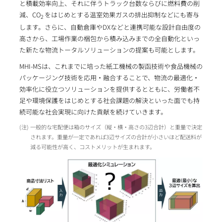
と積載効率向上、それに伴うトラック台数ならびに燃料費の削
減、CO
をはじめとする温室効果ガスの排出抑制などにも寄与
2
します。さらに、自動倉庫やDXなどと連携可能な設計自由度の
高さから、工場作業の梱包から積み込みまでの全自動化といっ
た新たな物流トータルソリューションの提案も可能とします。
MHI-MSは、これまでに培った紙工機械の製函技術や食品機械の
パッケージング技術を応用・融合することで、物流の最適化・
効率化に役立つソリューションを提供するとともに、労働者不
足や環境保護をはじめとする社会課題の解決といった面でも持
続可能な社会実現に向けた貢献を続けていきます。
一般的な宅配便は箱のサイズ（縦・横・高さの3辺合計）と重量で決定
されます。重量が一定であれば3辺サイズの合計が小さいほど配送料が
減る可能性が高く、コストメリットが生まれます。