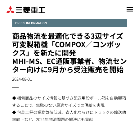
メ
イ
ン
PRESS INFORMATION
コ
商品物流を最適化できる3辺サイズ
ン
可変製箱機「COMPOX／コンポッ
テ
クス」を新たに開発
ン
MHI-MS、EC通販事業者、物流セン
ツ
に
ター向けに9月から受注販売を開始
移
2024-08-01
動
◆ 梱包商品のサイズ情報に基づき配送用段ボール箱を自動製箱
することで、無駄のない最適サイズでの供給を実現
◆ 包装工程の業務負荷低減、省人化ならびにトラックの輸送効
率向上など、2024年物流問題の解決にも貢献