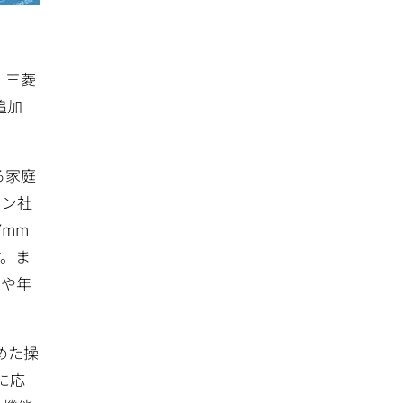
、三菱
追加
る家庭
イン社
7mm
す。ま
籍や年
含めた操
に応