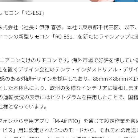
リモコン「RC-ES1」
株式会社（社長：伊藤 喜啓、本社：東京都千代田区、以下
コンの新型リモコン「RC-ES1」を新たにラインアップに
。
務用エアコン向けのリモコンです。海外市場で好評を博してい
社を置くデザイン会社のテンサ・インダストリアル・デザ
練された高級感のある外観デザインを採用しており、86mm×86mm×1
とした本体色により、欧州の多様なインテリアに調和しま
の運転状況の表示にはピクトグラムを採用したことで、国
仕様となっています。
トフォンから専用アプリ「M-Air PRO」を通じて設定作業を
ービス」用に設定された3つのモードから、それぞれの用途