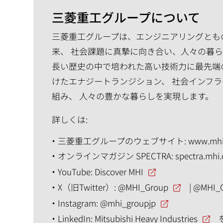
三菱重工グループについて
三菱重工グループは、エンジニアリングともの
来、 社会課題に真摯に向き合い、人々の暮
長い歴史の中で培われた高い技術力に最先端
けたエナジートランジション、 社会インフラ
組み、 人々の豊かな暮らしを実現します。
詳しくは:
三菱重工グループのウェブサイト:
www.mhi
オンラインマガジン SPECTRA:
spectra.mhi
YouTube:
Discover MHI
X（旧Twitter）:
@MHI_Group
|
@MHI_
Instagram:
@mhi_groupjp
LinkedIn:
Mitsubishi Heavy Industries