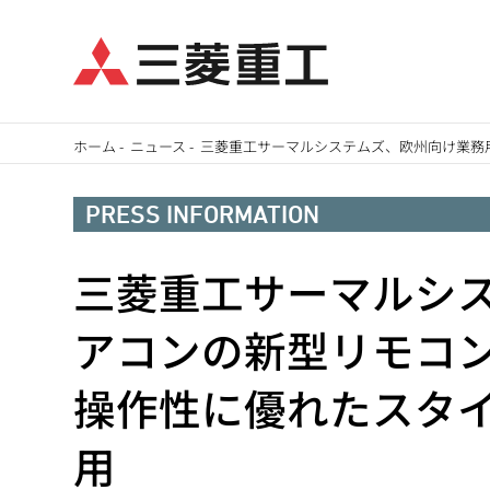
メ
ホーム
-
ニュース
-
三菱重工サーマルシステムズ、欧州向け業務
イ
パ
ン
PRESS INFORMATION
ン
コ
ン
三菱重工サーマルシ
く
テ
ず
アコンの新型リモコ
ン
ツ
操作性に優れたスタ
に
移
用
動