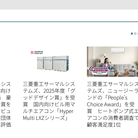
ルシス
三菱重工サーマルシス
三菱重工サーマルシ
場向け
テムズ、2025年度「グ
テムズ、ニュージー
価 豪
ッドデザイン賞」を受
ンドの「People's
ン賞を
賞 国内向けビル用マ
Choice Award」を受
レビュ
ルチエアコン「Hyper
賞 ヒートポンプ式
者団体
Multi LXZシリーズ」
アコンの消費者調査
高評価
顧客満足度1位