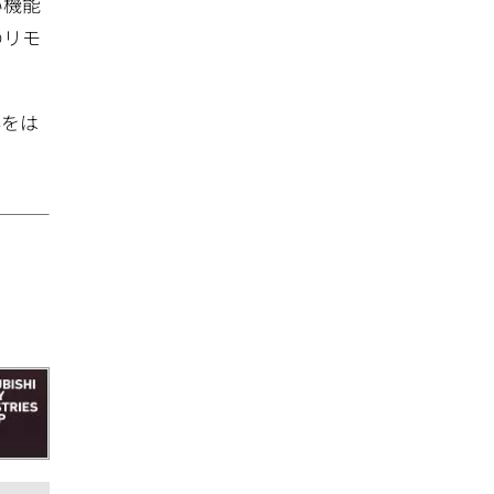
い機能
のリモ
器をは