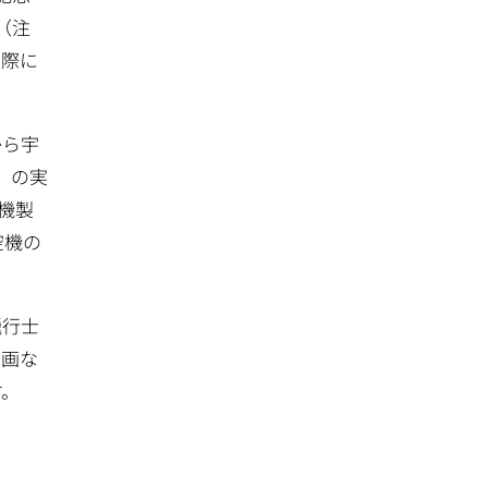
（注
実際に
から宇
」の実
機製
空機の
飛行士
動画な
す。