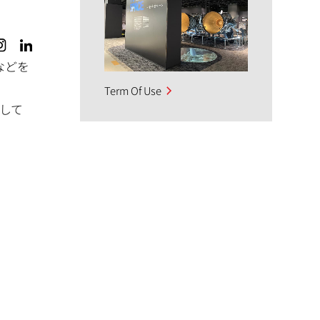
などを
Term Of Use
して