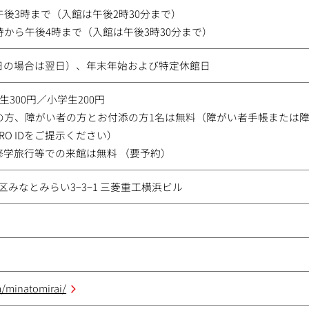
午後3時まで（入館は午後2時30分まで）
時から午後4時まで（入館は午後3時30分まで）
日の場合は翌日）、年末年始および特定休館日
生300円／小学生200円
上の方、障がい者の方とお付添の方1名は無料（障がい者手帳または
IRO IDをご提示ください）
修学旅行等での来館は無料 （要予約）
市西区みなとみらい3−3−1 三菱重工横浜ビル
/minatomirai/