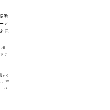
横浜
ューア
題解決
に植
伝承事
信する
め、福
。これ