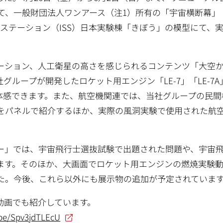
として、一般財団法人ワンアース（注1）所有の「宇宙横断幕」
ステーション（ISS）日本実験棟「きぼう」の模型にて、
ーション、人工衛星の高さを感じられるコンテンツ「大空
ループが開発したロケット用エンジン「LE-7」「LE-7A
体感できます。また、航空機関連では、当社グループの民間
をパネルで紹介するほか、実際の風洞実験で使用された航
ー」では、宇宙飛行士選抜試験で出題された問題や、宇宙
ます。そのほか、大画面でロケット用エンジンの燃焼実験
た。今後、これら以外にも展示物の追加が予定されていま
動画でも紹介しています。
.be/Spv3jdTLEcU