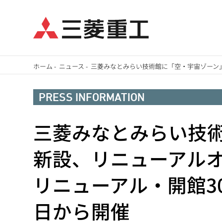
メ
ホーム
-
ニュース
-
三菱みなとみらい技術館に「空・宇宙ゾーン」
イ
パ
ン
PRESS INFORMATION
ン
コ
ン
三菱みなとみらい技
く
テ
ず
新設、リニューアル
ン
ツ
リニューアル・開館3
に
移
日から開催
動