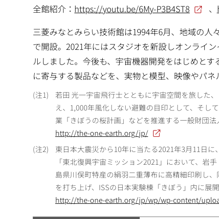
全館紹介：
https://youtu.be/6My-P3B4ST8
、
三菱みなとみらい技術館は1994年6月、地域の
で開設。2021年にはスタジオを新設しオンライン
ルしました。今後も、宇宙機器開発をはじめとす
に寄与する製品などを、実物と模型、映像やパネ
1
若田 光一宇宙飛行士とともに宇宙空間を旅した、
え、1,000年風化しない避難の目印として、そ
業「きぼうの桜計画」などを推進する一般財団法人
http://the-one-earth.org/jp/
2
東日本大震災から10年に当たる2021年3月11
「東北復興宇宙ミッション2021」において、岩
島県川俣町特産の絹羽二重薄布に高精細印刷し、同
を打ち上げ、ISSの日本実験棟「きぼう」内に展
http://the-one-earth.org/jp/wp/wp-content/uplo