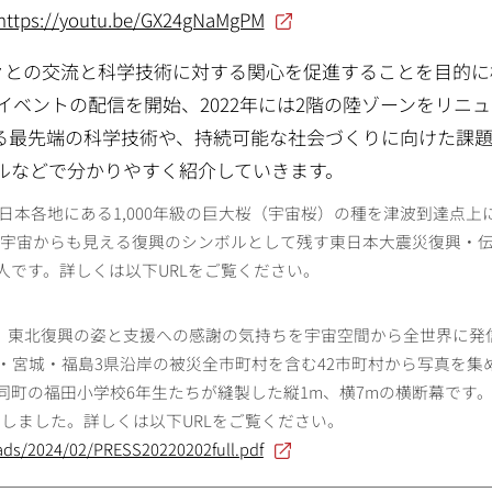
https://youtu.be/GX24gNaMgPM
人々との交流と科学技術に対する関心を促進することを目的に
イベントの配信を開始、2022年には2階の陸ゾーンをリニ
る最先端の科学技術や、持続可能な社会づくりに向けた課
ルなどで分かりやすく紹介していきます。
日本各地にある1,000年級の巨大桜（宇宙桜）の種を津波到達点上
して宇宙からも見える復興のシンボルとして残す東日本大震災復興・
です。詳しくは以下URLをご覧ください。
日に、東北復興の姿と支援への感謝の気持ちを宇宙空間から全世界に発
手・宮城・福島3県沿岸の被災全市町村を含む42市町村から写真を集
町の福田小学校6年生たちが縫製した縦1m、横7mの横断幕です
開しました。詳しくは以下URLをご覧ください。
ads/2024/02/PRESS20220202full.pdf