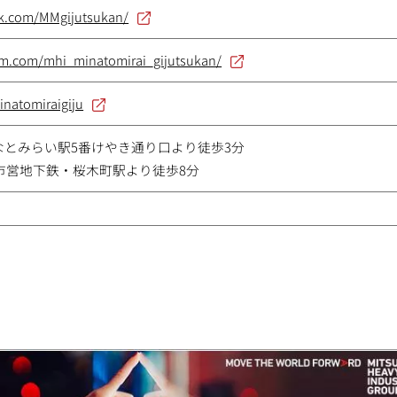
ok.com/MMgijutsukan/
am.com/mhi_minatomirai_gijutsukan/
inatomiraigiju
なとみらい駅5番けやき通り口より徒歩3分
市営地下鉄・桜木町駅より徒歩8分