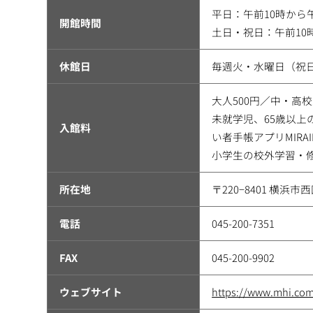
平日：午前10時から
開館時間
土日・祝日：午前10
休館日
毎週火・水曜日（祝
大人500円／中・高校
未就学児、65歳以
入館料
い者手帳アプリMIRA
小学生の校外学習・
所在地
〒220−8401 横浜
電話
045-200-7351
FAX
045-200-9902
ウェブサイト
https://www.mhi.com