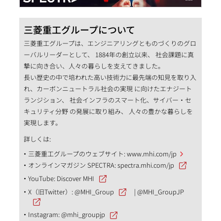
三菱重工グループについて
三菱重工グループは、エンジニアリングとものづくりのグロ
ーバルリーダーとして、 1884年の創立以来、 社会課題に真
摯に向き合い、人々の暮らしを支えてきました。
長い歴史の中で培われた高い技術力に最先端の知見を取り入
れ、カーボンニュートラル社会の実現 に向けたエナジート
ランジション、 社会インフラのスマート化、サイバー・セ
キュリティ分野 の発展に取り組み、 人々の豊かな暮らしを
実現します。
詳しくは:
三菱重工グループのウェブサイト:
www.mhi.com/jp
オンラインマガジン SPECTRA:
spectra.mhi.com/jp
YouTube:
Discover MHI
X（旧Twitter）:
@MHI_Group
|
@MHI_GroupJP
Instagram:
@mhi_groupjp