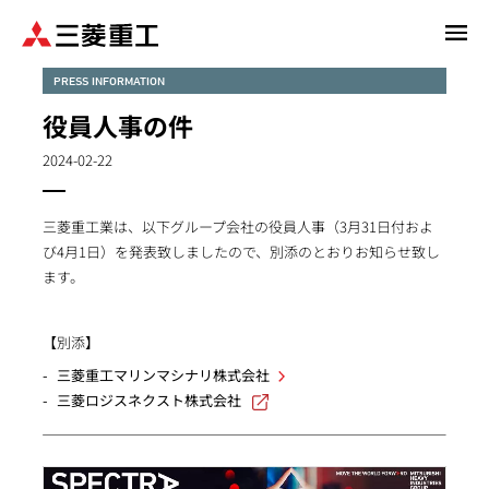
メ
イ
ン
PRESS INFORMATION
コ
役員人事の件
ン
テ
2024-02-22
ン
ツ
三菱重工業は、以下グループ会社の役員人事（3月31日付およ
に
び4月1日）を発表致しましたので、別添のとおりお知らせ致し
移
ます。
動
【別添】
三菱重工マリンマシナリ株式会社
三菱ロジスネクスト株式会社