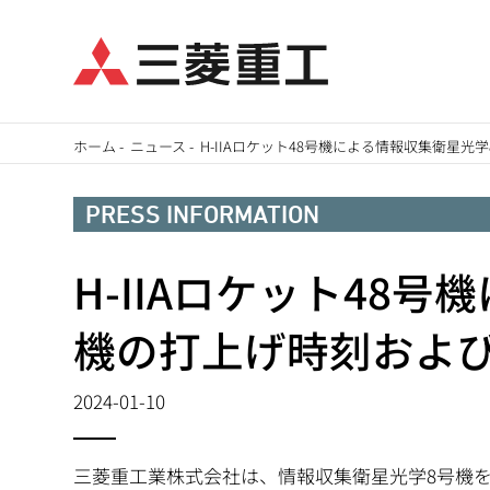
メ
ホーム
-
ニュース
-
H-IIAロケット48号機による情報収集衛星
イ
パ
ン
PRESS INFORMATION
ン
コ
ン
H-IIAロケット48
く
テ
ず
機の打上げ時刻およ
ン
ツ
2024-01-10
に
移
動
三菱重工業株式会社は、情報収集衛星光学8号機を搭載し