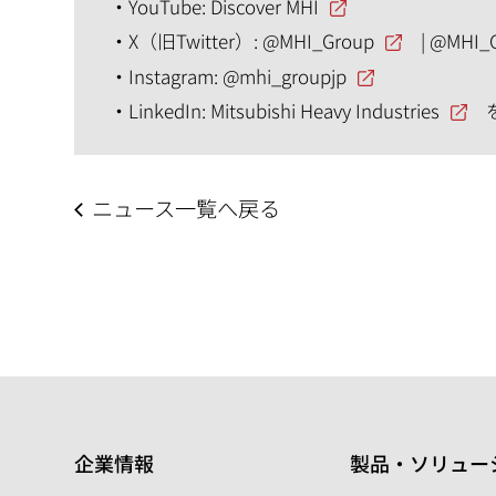
YouTube:
Discover MHI
X（旧Twitter）:
@MHI_Group
|
@MHI_
Instagram:
@mhi_groupjp
LinkedIn:
Mitsubishi Heavy Industries
ニュース一覧へ戻る
企業情報
製品・ソリュー