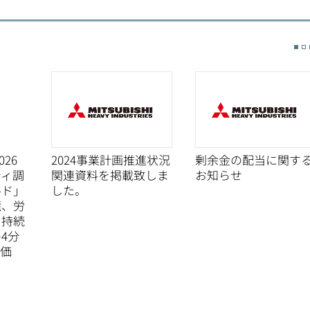
026
2024事業計画推進状況
剰余金の配当に関す
ティ調
関連資料を掲載致しま
お知らせ
ルド」
した。
境、労
、持続
4分
評価