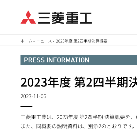
メ
ホーム
-
ニュース
-
2023年度 第2四半期決算概要
イ
パ
ン
PRESS INFORMATION
ン
コ
ン
2023年度 第2四半
く
テ
ず
ン
2023-11-06
ツ
に
三菱重工業は、2023年度 第2四半期 決算概要
移
また、同概要の説明資料は、別添2のとおりです
動