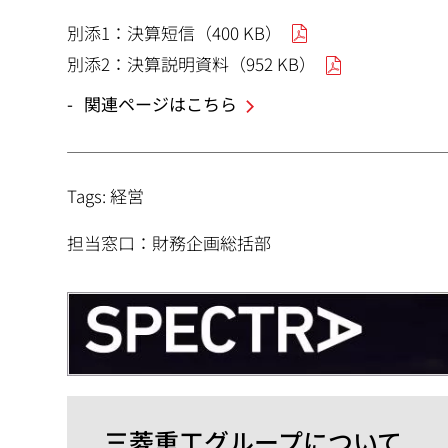
別添1：
決算短信（400 KB）
別添2：
決算説明資料（952 KB）
関連ページはこちら
Tags: 経営
担当窓口：財務企画総括部
三菱重工グループについて