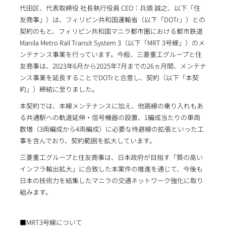
代田区、代表取締役 社長執行役員 CEO：兵頭 誠之、以下「住
友商事」）は、フィリピン共和国運輸省（以下「DOTr」）との
契約のもと、フィリピン共和国マニラ都市圏における都市鉄道
Manila Metro Rail Transit System 3（以下「MRT 3号線」）のメ
ンテナンス事業を行っています。今般、三菱重工グループと住
友商事は、2023年6月から2025年7月までの26ヵ月間、メンテナ
ンス事業を延長することでDOTrと合意し、契約（以下「本契
約」）締結に至りました。
本契約では、本線メンテナンスに加え、他路線の乗り入れもあ
る共通駅への軌道延伸・信号機器の設置、1編成当たりの車両
数増（3両編成から4両編成）に必要な待避線の拡張といった工
事を含んでおり、契約範囲を拡大しています。
三菱重工グループと住友商事は、日本政府が目指す「質の高い
インフラ輸出拡大」に合致した本案件の推進を通じて、今後も
日本の技術力を結集したマニラの交通ネットワーク強化に取り
組みます。
■MRT3号線について