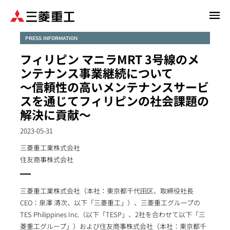
メ
イ
ン
PRESS INFORMATION
コ
フィリピン マニラMRT 3号線のメ
ン
ンテナンス事業継続について
テ
～信頼性の高いメンテナンスサービ
ン
スを通じてフィリピンの社会課題の
ツ
に
解決に貢献～
移
2023-05-31
動
三菱重工業株式会社
住友商事株式会社
三菱重工業株式会社（本社：東京都千代田区、取締役社長
CEO：泉澤 清次、以下「三菱重工」）、三菱重工グループの
TES Philippines Inc.（以下「TESP」、2社を合わせて以下「三
菱重工グループ」）および住友商事株式会社（本社：東京都千