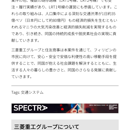
案件の他、複数の既存路線（LRT1号線、LRT2号線）でも受
注・履行実績があり、LRT1号線の運営にも参画しています。こ
れらの取り組みは、人口集中による深刻な交通渋滞が1日約35
億ペソ（日本円にして約80億円）もの経済的損失を生むともい
われるマニラの大気汚染改善と経済的損失削減を実現するもの
であり、引き続き、同国の持続的成長や脱炭素社会の実現に貢
献していきます。
三菱重工グループと住友商事は本案件を通じて、フィリピンの
市民に向けて、安心・安全で安価な利便性の高い移動手段を提
供することで、同国が抱える社会課題を解決するとともに、生
活する人々の暮らしの豊かさと、同国のさらなる発展に貢献し
ていきます。
Tags: 交通システム
三菱重工グループについて