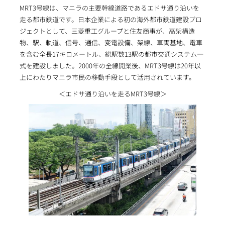
MRT3号線は、マニラの主要幹線道路であるエドサ通り沿いを
走る都市鉄道です。日本企業による初の海外都市鉄道建設プロ
ジェクトとして、三菱重工グループと住友商事が、高架構造
物、駅、軌道、信号、通信、変電設備、架線、車両基地、電車
を含む全長17キロメートル、総駅数13駅の都市交通システム一
式を建設しました。2000年の全線開業後、MRT3号線は20年以
上にわたりマニラ市民の移動手段として活用されています。
＜エドサ通り沿いを走るMRT3号線＞