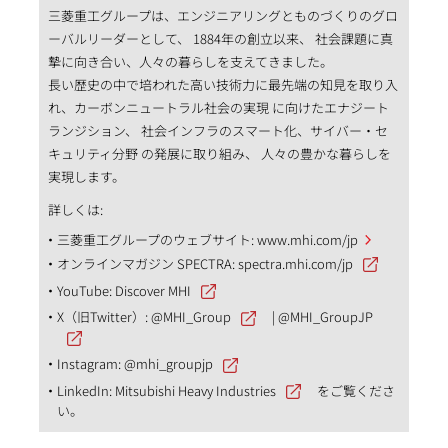
三菱重工グループは、エンジニアリングとものづくりのグロ
ーバルリーダーとして、 1884年の創立以来、 社会課題に真
摯に向き合い、人々の暮らしを支えてきました。
長い歴史の中で培われた高い技術力に最先端の知見を取り入
れ、カーボンニュートラル社会の実現 に向けたエナジート
ランジション、 社会インフラのスマート化、サイバー・セ
キュリティ分野 の発展に取り組み、 人々の豊かな暮らしを
実現します。
詳しくは:
三菱重工グループのウェブサイト:
www.mhi.com/jp
オンラインマガジン SPECTRA:
spectra.mhi.com/jp
YouTube:
Discover MHI
X（旧Twitter）:
@MHI_Group
|
@MHI_GroupJP
Instagram:
@mhi_groupjp
LinkedIn:
Mitsubishi Heavy Industries
をご覧くださ
い。