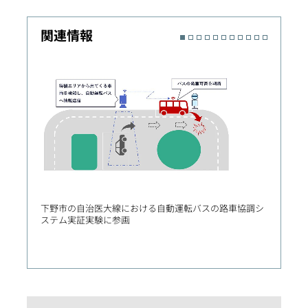
関連情報
下野市の自治医大線における自動運転バスの路車協調シ
シンガ
ステム実証実験に参画
事を受
な輸送