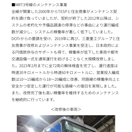
■MRT3号線のメンテナンス事業
全線が開業した2000年からTESPと住友商事がメンテナンス契
約を請け負っていましたが、契約が終了した2012年以降は、シ
ステムの老朽化や予備品調達の停滞などの事由により運行編成
数が減少し、システムの稼働率が著しく低下していました。
DOTrからの要請を受け、2019年に再び、三菱重工グループと住
友商事が改修およびメンテナンス事業を受注し、日本政府によ
る円借款供与のサポートも得て、稼働率が低下した車両や都市
交通設備一式を通常運行を妨げることなく大規模改修しまし
た。2023年2月までに全72両の解体検査を完了し、運行速度は
時速30キロメートルから時速60キロメートルに、営業投入編成
数は10～15編成から18～20編成に改善、同路線の稼働率向上と
安全かつ安定した運行が可能な路線への復旧を実現しました。
また、改修完了後も高い稼働率を維持するためのメンテナンス
を継続的に行っています。
＜改修後の車両＞