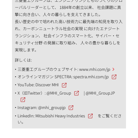
三菱重工グループは、エンジニアリングとものづくりのグロ
ーバルリーダーとして、 1884年の創立以来、 社会課題に真
摯に向き合い、人々の暮らしを支えてきました。
長い歴史の中で培われた高い技術力に最先端の知見を取り入
れ、カーボンニュートラル社会の実現 に向けたエナジート
ランジション、 社会インフラのスマート化、サイバー・セ
キュリティ分野 の発展に取り組み、 人々の豊かな暮らしを
実現します。
詳しくは:
三菱重工グループのウェブサイト:
www.mhi.com/jp
オンラインマガジン SPECTRA:
spectra.mhi.com/jp
YouTube:
Discover MHI
X（旧Twitter）:
@MHI_Group
|
@MHI_GroupJP
Instagram:
@mhi_groupjp
LinkedIn:
Mitsubishi Heavy Industries
をご覧くださ
い。