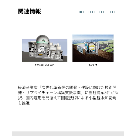
関連情報
経済産業省「次世代革新炉の開発・建設に向けた技術開
第63
発・サプライチェーン構築支援事業」に当社提案3件が採
種で金
択、国内適用を見据えて国産技術による小型軽水炉開発
も推進