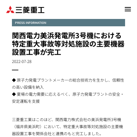
メ
イ
ン
PRESS INFORMATION
コ
関西電力美浜発電所3号機における
ン
特定重大事故等対処施設の主要機器
テ
設置工事が完工
ン
ツ
2022-07-28
に
移
動
◆ 原子力発電プラントメーカーの総合技術力を生かし、信頼性
の高い設備を納入
◆ 夏場の電力需要に応えるべく、原子力発電プラントの安全・
安定運転を支援
三菱重工業はこのほど、関西電力株式会社の美浜発電所3号機
（福井県美浜町）において、特定重大事故等対処施設の主要機
器設置工事を関係会社と連携のもと完工しました。