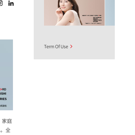
Term Of Use
、家庭
た。全