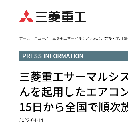
メ
ホーム
-
ニュース
-
三菱重工サーマルシステムズ、女優・北川 景
イ
パ
ン
PRESS INFORMATION
ン
コ
ン
三菱重工サーマルシス
く
テ
ず
んを起用したエアコン
ン
ツ
15日から全国で順次
に
移
2022-04-14
動