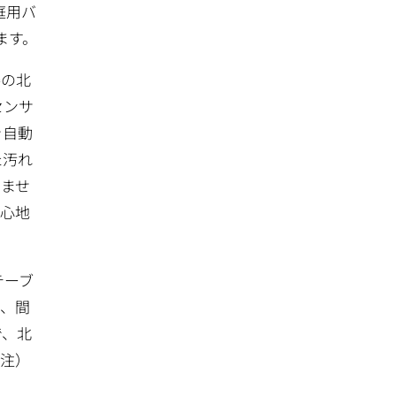
庭用バ
ます。
姿の北
センサ
を自動
た汚れ
しませ
の心地
テーブ
ず、間
で、北
（注）