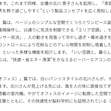
ます。これまで同様、女優の北川 景子さんを起用し、「家
界を熱で過ごしやすく”という製品コンセプトを広く周知し
」篇は、ベージュのシンプルな空間でくつろぐワンピース
遠隔操作し、16通りに気流を制御できる「エリア空調」、
ンサー気流」、人の動きを見張って冷やし過ぎ・暖め過ぎ
コントロールにより花粉などのアレル物質を抑制し吸着し
」といった多様な機能を紹介します。「いい空調と、暮ら
らは、“快適・省エネ・清潔”をかなえるビーバーエアコン
オフィス）」篇では、白いパンツスタイルの北川さんが、
ます。北川さんが見上げる先には、風を人の体に直接当て
）」搭載の室内機。やがてオフィスのイメージに転換した空間
言葉とともに、その快適性が脳科学的にも証明されている
。