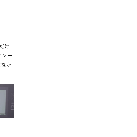
だけ
イメー
はなか