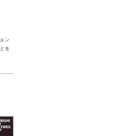
ョン
とを