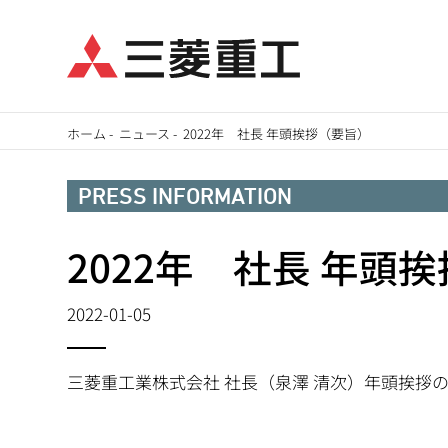
メ
ホーム
-
ニュース
-
2022年 社長 年頭挨拶（要旨）
イ
パ
ン
PRESS INFORMATION
ン
コ
ン
2022年 社長 年頭
く
テ
ず
ン
2022-01-05
ツ
に
三菱重工業株式会社 社長（泉澤 清次）年頭挨拶
移
動