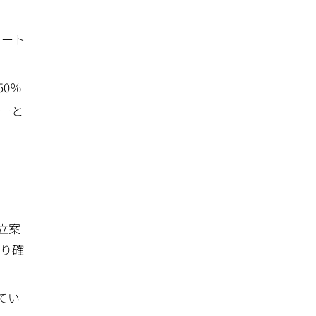
タート
50％
ーと
立案
より確
てい