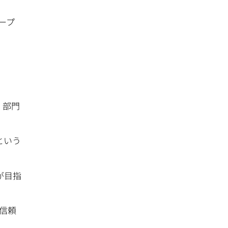
ープ
。部門
という
が目指
信頼