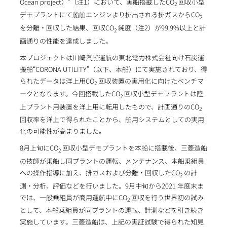
Ocean project）”（注1）において、実船搭載したCO
回収小型
2
デモプラントにて船舶エンジンより排出される排ガスからCO
2
を分離・回収した結果、回収CO
純度（注2）が99.9%以上と計
2
画通りの性能を達成しました。
本プロジェクトは川崎汽船運航の東北電力株式会社向け石炭運
搬船“CORONA UTILITY”（以下、本船）にて実施されており、得
られたデータは洋上用CO
回収装置の実用化に向けたベンチマ
2
ークとなります。今回搭載したCO
回収小型デモプラントは陸
2
上プラント用装置を洋上用に転用したもので、計画通りのCO
2
回収率を洋上で得られたことから、舶用システムとしての実用
化の可能性が高まりました。
8月上旬にCO
回収小型デモプラントを本船に搭載後、三菱造船
2
の技師が乗船し同プラントの運転、メンテナンス、本船乗組員
への操作指導に加え、排ガスおよび分離・回収したCO
の計
2
測・分析、評価などを行いました。9月中旬から2021 年度末ま
では、一般乗組員が商用運航中にCO
回収を行う世界初の試み
2
として、本船乗組員が同プラントの運転、計測などを引き続き
実施しています。三菱造船は、上記の実証試験で得られた知見