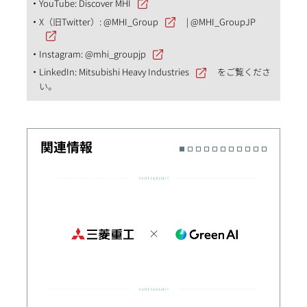
YouTube:
Discover MHI
X（旧Twitter）:
@MHI_Group
|
@MHI_GroupJP
Instagram:
@mhi_groupjp
LinkedIn:
Mitsubishi Heavy Industries
をご覧くださ
い。
関連情報