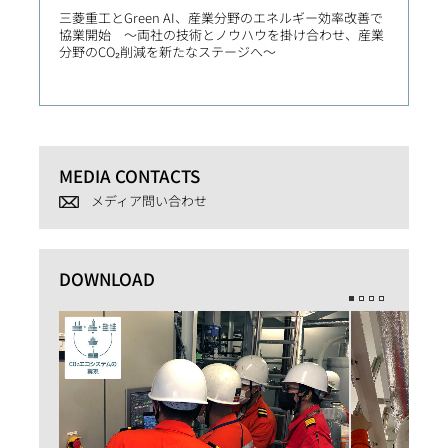
三菱重工とGreen AI、産業分野のエネルギー効率改善で
産学連
協業開始 ～両社の技術とノウハウを掛け合わせ、産業
クス講
分野のCO₂削減を新たなステージへ～
社会実
MEDIA CONTACTS
メディア問い合わせ
DOWNLOAD