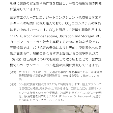
を基に装置の安全性や操作性を検証し、今後の商用実機の開発
に活用していきます。
三菱重工グループはエナジートランジション（低環境負荷エネ
ルギーへの転換）に取り組んでおり、CO
エコシステムの構築
2
はその中の柱の一つです。CO
を回収して貯留や転換利用する
2
CCUS（Carbon dioxide Capture, Utilization and Storage）は、
カーボンニュートラル社会を実現するための有効な手段です。
三菱造船では、パリ協定の発効により世界的に脱炭素化への意
識が高まる中、船舶のみならず洋上設備からの温室効果ガス
（GHG）排出削減についても継続して取り組むことで、世界規
模でのカーボンニュートラル社会の実現に貢献していきます。
1
本プロジェクトは、国土交通省海事局の補助事業である「海洋資源
開発関連技術高度化研究開発事業」の支援を受けて実施していま
す。
2
CO
回収装置で回収されたCO
の純度を指します。陸上プラントで
2
2
は回収CO
純度が99.9%以上である場合、回収したCO
は肥料・メ
2
2
タノール増産といった化学用途、冷却用ドライアイスなどの一般用
途、原油増産を目的としたEOR（Enhanced Oil Recovery）用途な
ど多岐にわたって活用されています。