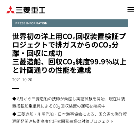
メ
イ
ン
PRESS INFORMATION
コ
世界初の洋上用CO₂回収装置検証プ
ン
ロジェクトで排ガスからのCO₂分
テ
離・回収に成功
ン
三菱造船、回収CO₂純度99.9%以上
ツ
に
と計画通りの性能を達成
移
2021-10-20
動
◆ 8月から三菱造船の技師が乗船し実証試験を開始、現在は装
置搭載船乗組員によるCO
回収装置の運転を継続中
2
◆ 三菱造船・川崎汽船・日本海事協会による、国交省の海洋資
源開発関連技術高度化研究開発事業の対象プロジェクト