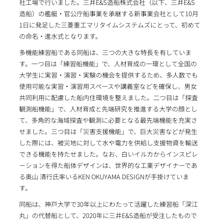
社工場で行いました。三井E&S造船株式会社（以下、三井E&S
造船）の艦艇・官公庁船事業を承継する新事業会社として10月
1日に発足した三菱重工マリタイムシステムズにとって、初めて
の命名・進水式となります。
多機能練習船である同船は、三つの大きな特長を有していま
す。一つ目は「練習船機能」で、人材育成の一環として全国の
大学生に実習・演習・実験の機会を提供するため、多人数でも
使用可能な実習・演習用スペースや講義室などを確保し、男女
共同利用に配慮した船内住環境を整えました。二つ目は「探査
観測船機能」で、人材育成と先端研究を推進する大学の顔とし
て、多角的な海域探査や観測に必要となる最先端機能を充実さ
せました。三つ目は「災害支援機能」で、巨大災害などが発生
した際には、被災地に対して水や電力を供給し支援物資を輸送
できる機能を持たせました。なお、白いイルカからインスピレ
ーションを得た船体デザインは、世界的な工業デザイナーであ
る奥山 清行氏率いるKEN OKUYAMA DESIGNが手掛けていま
す。
同船は、神戸大学で30年以上にわたって活躍した練習船「深江
丸」の代替船として、2020年に三井E&S造船が受注したもので