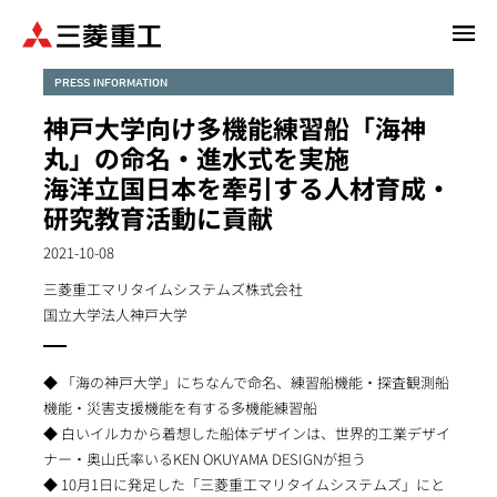
メ
イ
ン
PRESS INFORMATION
コ
神戸大学向け多機能練習船「海神
ン
丸」の命名・進水式を実施
テ
海洋立国日本を牽引する人材育成・
ン
研究教育活動に貢献
ツ
に
2021-10-08
移
動
三菱重工マリタイムシステムズ株式会社
国立大学法人神戸大学
◆ 「海の神戸大学」にちなんで命名、練習船機能・探査観測船
機能・災害支援機能を有する多機能練習船
◆ 白いイルカから着想した船体デザインは、世界的工業デザイ
ナー・奥山氏率いるKEN OKUYAMA DESIGNが担う
◆ 10月1日に発足した「三菱重工マリタイムシステムズ」にと