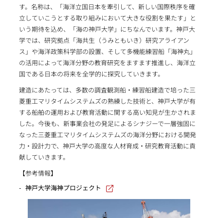
す。名称は、「海洋立国日本を牽引して、新しい国際秩序を確
立していこうとする取り組みにおいて大きな役割を果たす」と
いう期待を込め、「海の神戸大学」にちなんでいます。神戸大
学では、研究拠点「海共生（うみともいき）研究アライアン
ス」や海洋政策科学部の設置、そして多機能練習船「海神丸」
の活用によって海洋分野の教育研究をますます推進し、海洋立
国である日本の将来を全学的に探究していきます。
建造にあたっては、多数の調査観測船・練習船建造で培った三
菱重工マリタイムシステムズの熟練した技術と、神戸大学が有
する船舶の運用および教育活動に関する高い知見が生かされま
した。今後も、新事業会社の発足によるシナジーで一層強固に
なった三菱重工マリタイムシステムズの海洋分野における開発
力・設計力で、神戸大学の高度な人材育成・研究教育活動に貢
献していきます。
【参考情報】
神戸大学海神プロジェクト