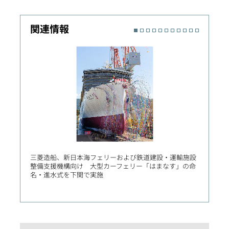
関連情報
三菱造船、新日本海フェリーおよび鉄道建設・運輸施設
独立行
整備支援機構向け 大型カーフェリー「はまなす」の命
殿向け
名・進水式を下関で実施