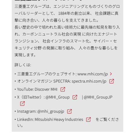
三菱重工グループは、エンジニアリングとものづくりのグロ
ーバルリーダーとして、 1884年の創立以来、 社会課題に真
摯に向き合い、人々の暮らしを支えてきました。
長い歴史の中で培われた高い技術力に最先端の知見を取り入
れ、カーボンニュートラル社会の実現 に向けたエナジート
ランジション、 社会インフラのスマート化、サイバー・セ
キュリティ分野 の発展に取り組み、 人々の豊かな暮らしを
実現します。
詳しくは:
三菱重工グループのウェブサイト:
www.mhi.com/jp
オンラインマガジン SPECTRA:
spectra.mhi.com/jp
YouTube:
Discover MHI
X（旧Twitter）:
@MHI_Group
|
@MHI_GroupJP
Instagram:
@mhi_groupjp
LinkedIn:
Mitsubishi Heavy Industries
をご覧くださ
い。