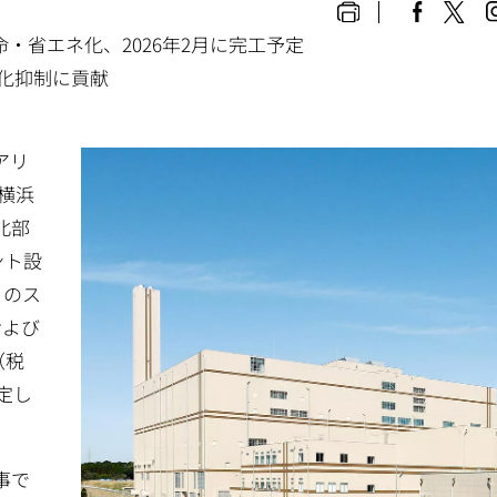
命・省エネ化、2026年2月に完工予定
化抑制に貢献
アリ
：横浜
北部
ント設
日のス
および
（税
定し
事で