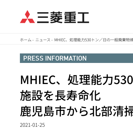
メ
ホーム
-
ニュース
-
MHIEC、処理能力530トン／日の一般廃
イ
パ
ン
PRESS INFORMATION
ン
コ
ン
MHIEC、処理能力5
く
テ
ず
施設を長寿命化
ン
ツ
鹿児島市から北部清
に
移
2021-01-25
動