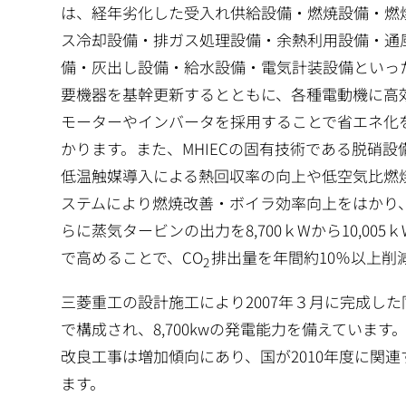
は、経年劣化した受入れ供給設備・燃焼設備・燃
ス冷却設備・排ガス処理設備・余熱利用設備・通
備・灰出し設備・給水設備・電気計装設備といっ
要機器を基幹更新するとともに、各種電動機に高
モーターやインバータを採用することで省エネ化
かります。また、MHIECの固有技術である脱硝設
低温触媒導入による熱回収率の向上や低空気比燃
ステムにより燃焼改善・ボイラ効率向上をはかり
らに蒸気タービンの出力を8,700ｋWから10,005
で高めることで、CO
排出量を年間約10％以上削
2
三菱重工の設計施工により2007年３月に完成した
で構成され、8,700kwの発電能力を備えてい
改良工事は増加傾向にあり、国が2010年度に関
ます。