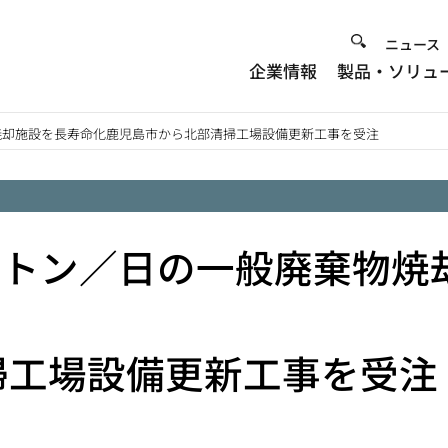
Heade
ニュース
企業情報
製品・ソリュ
Menu
棄物焼却施設を長寿命化鹿児島市から北部清掃工場設備更新工事を受注
30トン／日の一般廃棄物焼
掃工場設備更新工事を受注