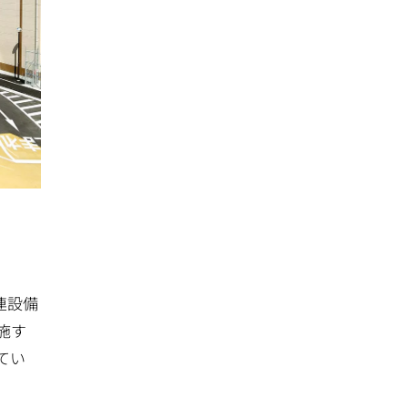
連設備
施す
てい