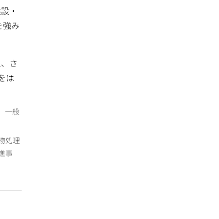
建設・
を強み
上、さ
をは
、一般
物処理
進事