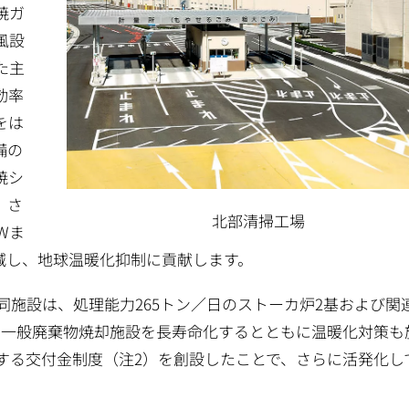
焼ガ
風設
た主
効率
をは
備の
焼シ
、さ
北部清掃工場
ｋWま
減し、地球温暖化抑制に貢献します。
同施設は、処理能力265トン／日のストーカ炉2基および関
ます。一般廃棄物焼却施設を長寿命化するとともに温暖化対策も
連する交付金制度（注2）を創設したことで、さらに活発化し