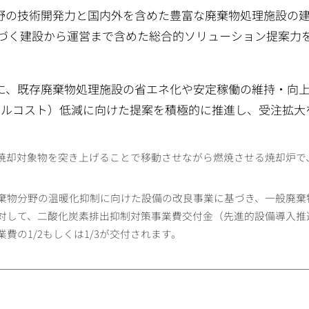
分野の技術開発力と国内外を含めた豊富な廃棄物処理施設の
基づく建設から運営まで含めた総合的ソリューション提案力
スに、既存廃棄物処理施設の省エネ化や安定稼働の維持・向
サイクルコスト）低減に向けた提案を積極的に推進し、受注拡大
焼却対象物を突き上げることで移動させながら燃焼させる焼却炉で
棄物分野の温暖化抑制に向けた設備の改良事業に基づき、一般廃棄
対して、二酸化炭素排出抑制対策事業費交付金（先進的設備導入推
の1/2もしくは1/3が交付されます。