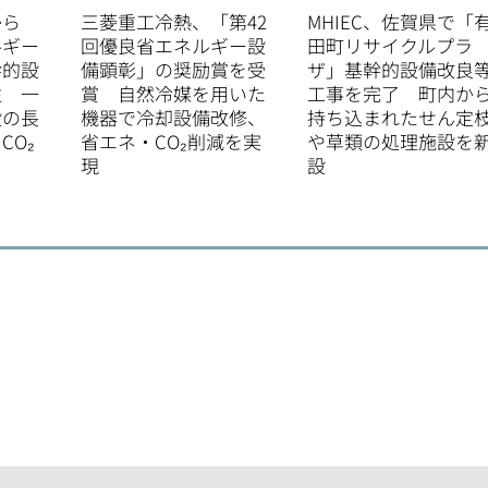
から
三菱重工冷熱、「第42
MHIEC、佐賀県で「
ルギー
回優良省エネルギー設
田町リサイクルプラ
幹的設
備顕彰」の奨励賞を受
ザ」基幹的設備改良
注 一
賞 自然冷媒を用いた
工事を完了 町内か
設の長
機器で冷却設備改修、
持ち込まれたせん定
CO₂
省エネ・CO₂削減を実
や草類の処理施設を
現
設