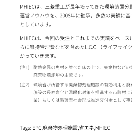
MHIECは、三菱重工が長年培ってきた環境装置
運営ノウハウを、2008年に継承。多数の実績に
としています。
MHIECは、今回の受注とこれまでの実績をベー
らに維持管理費などを含めたL.C.C.（ライフ
かっていきます。
1
耐熱金属の角材を並べた床の上で、廃棄物などの
廃棄物焼却炉の主流です。
2
環境省が所管する廃棄物処理施設の有効利用と廃
施設の長寿命化と温暖化対策を推進する市町村に
業）もしくは循環型社会形成推進交付金として事業費
Tags: EPC,廃棄物処理施設,省エネ,MHIEC