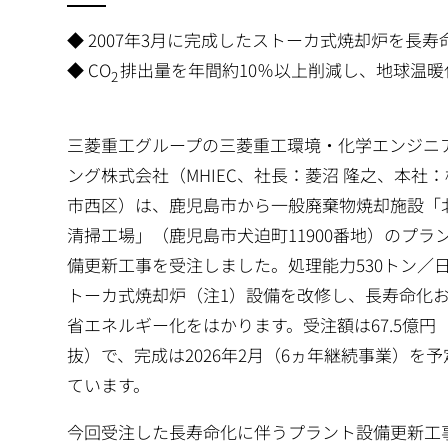
◆ 2007年3月に完成したストーカ式焼却炉を長寿
◆ CO
排出量を年間約10％以上削減し、地球温暖
2
三菱重工グループの三菱重工環境・化学エンジニ
ング株式会社（MHIEC、社長：菱沼 隆之、本社
市西区）は、鹿児島市から一般廃棄物焼却施設「
清掃工場」（鹿児島市犬迫町11900番地）のプラ
備更新工事を受注しました。処理能力530トン／
トーカ式焼却炉（注1）設備を改修し、長寿命化
省エネルギー化をはかります。受注額は67.5億円
抜）で、完成は2026年2月（6ヵ年継続事業）を予
ています。
今回受注した長寿命化に伴うプラント設備更新工