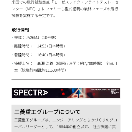
米国での飛行試験拠点「モーゼスレイク・フライトテスト・セ
ンター（MFC）」にフェリーし型式証明の最終フェーズの飛行
試験を実施する予定です。
飛行情報
機体：JA26MJ（10号機）
離陸時間： 14:53 (日本時間)
着陸時間： 16:40 (日本時間)
操縦士名： 髙瀬 浩義（総飛行時間：約7,700時間） 宇田川
章（総飛行時間:約11,600時間）
三菱重工グループについて
三菱重工グループは、エンジニアリングとものづくりのグロ
ーバルリーダーとして、 1884年の創立以来、 社会課題に真