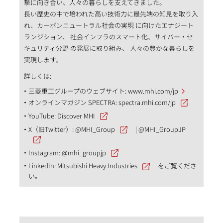
摯に向き合い、人々の暮らしを支えてきました。
長い歴史の中で培われた高い技術力に最先端の知見を取り入
れ、カーボンニュートラル社会の実現 に向けたエナジート
ランジション、 社会インフラのスマート化、サイバー・セ
キュリティ分野 の発展に取り組み、 人々の豊かな暮らしを
実現します。
詳しくは:
三菱重工グループのウェブサイト:
www.mhi.com/jp
オンラインマガジン SPECTRA:
spectra.mhi.com/jp
YouTube:
Discover MHI
X（旧Twitter）:
@MHI_Group
|
@MHI_GroupJP
Instagram:
@mhi_groupjp
LinkedIn:
Mitsubishi Heavy Industries
をご覧くださ
い。