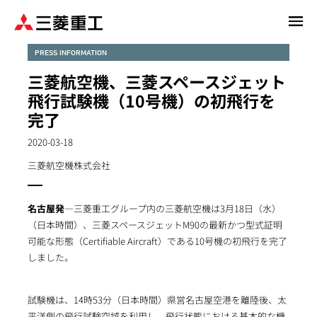
メ
イ
ン
PRESS INFORMATION
コ
三菱航空機、三菱スペースジェット
ン
飛行試験機（10号機）の初飛行を
テ
完了
ン
ツ
2020-03-18
に
三菱航空機株式会社
移
動
名古屋発
―三菱重工グループ内の三菱航空機は3月18日（水）
（日本時間）、三菱スペースジェットM90の最新かつ型式証明
可能な形態（Certifiable Aircraft）である10号機の初飛行を完了
しました。
試験機は、14時53分（日本時間）県営名古屋空港を離陸後、太
平洋側の飛行試験空域を利用し、飛行状態における基本的な機