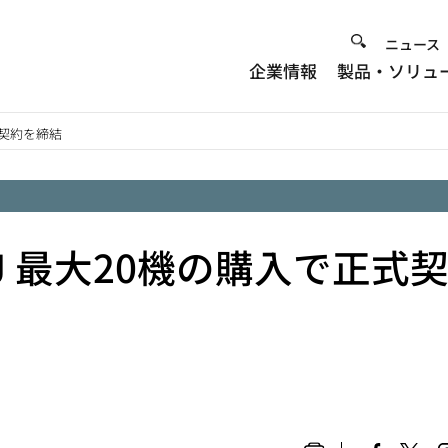
Heade
ニュース
企業情報
製品・ソリュ
Menu
式契約を締結
J 最大20機の購入で正式