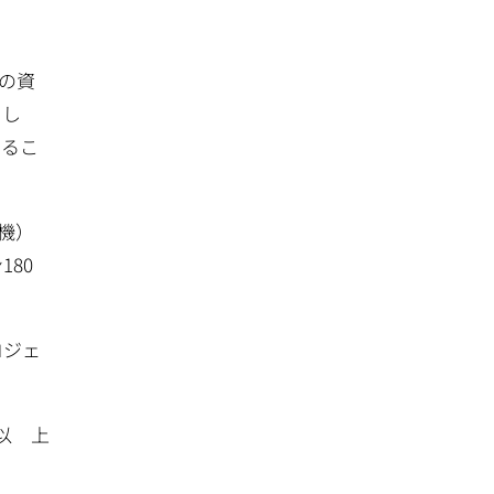
の資
まし
けるこ
4機）
80
ロジェ
以 上