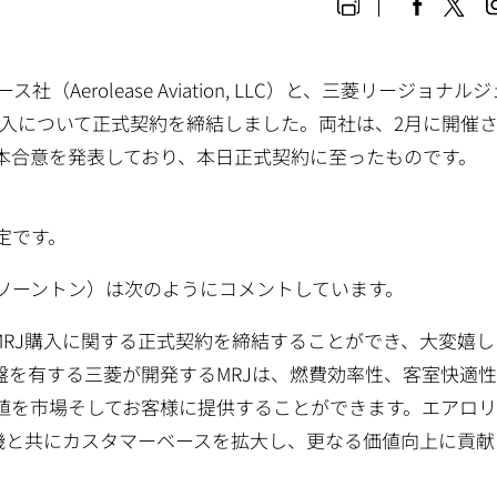
erolease Aviation, LLC）と、三菱リージョナル
）の購入について正式契約を締結しました。両社は、2月に開催
基本合意を発表しており、本日正式契約に至ったものです。
定です。
ップ・ソーントン）は次のようにコメントしています。
MRJ購入に関する正式契約を締結することができ、大変嬉し
盤を有する三菱が開発するMRJは、燃費効率性、客室快適
値を市場そしてお客様に提供することができます。エアロリ
空機と共にカスタマーベースを拡大し、更なる価値向上に貢献