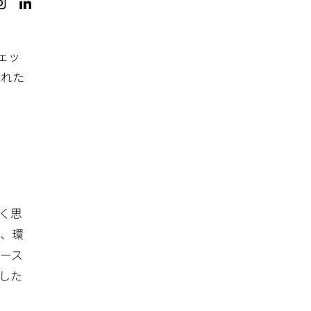
ジェッ
された
く思
性、環
ース
した