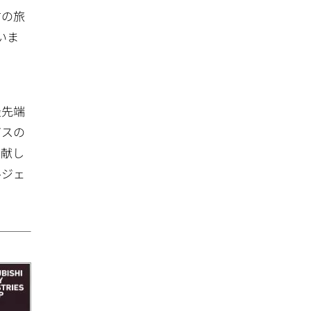
古の旅
いま
最先端
ガスの
貢献し
ルジェ