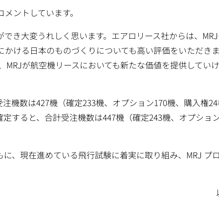
コメントしています。
ができ大変うれしく思います。エアロリース社からは、MRJ
にかける日本のものづくりについても高い評価をいただき
迎え、MRJが航空機リースにおいても新たな価値を提供してい
機数は427機（確定233機、オプション170機、購入権2
すると、合計受注機数は447機（確定243機、オプション1
もに、現在進めている飛行試験に着実に取り組み、MRJ プ