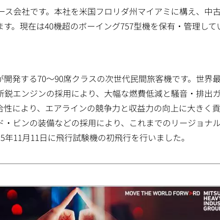
リース会社です。本社を米国フロリダ州マイアミに構え、中
す。現在は40機超のボーイング757型機を保有・管理して
が開発する70～90席クラスの次世代民間旅客機です。世界
新鋭エンジンの採用により、大幅な燃費低減と騒音・排出
合性により、エアラインの競争力と収益力の向上に大きく
ッド・ビンの装備などの採用により、これまでのリージョナ
5年11月11日に飛行試験機の初飛行を行いました。