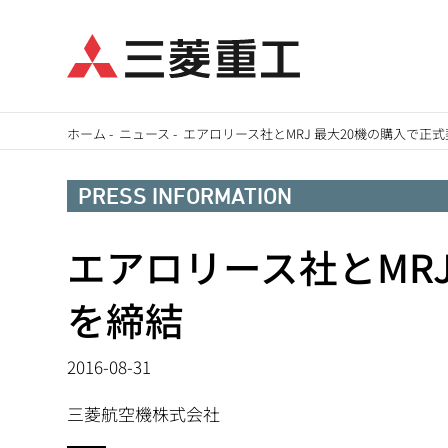
メ
ホーム
-
ニュース
-
エアロリース社とMRJ 最大20機の購入で正
イ
パ
ン
PRESS INFORMATION
ン
コ
ン
エアロリース社とMR
く
テ
ず
を締結
ン
ツ
2016-08-31
に
移
三菱航空機株式会社
動