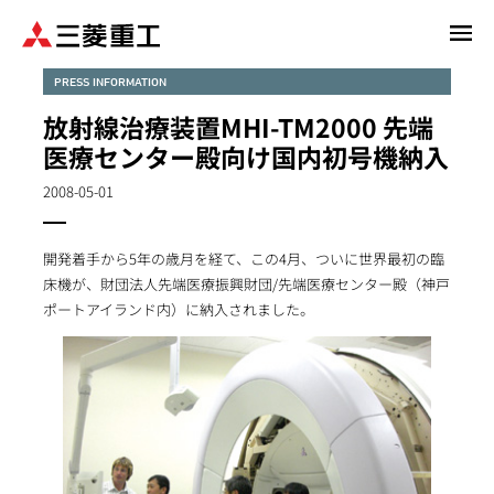
メ
イ
ン
PRESS INFORMATION
コ
放射線治療装置MHI-TM2000 先端
ン
医療センター殿向け国内初号機納入
テ
ン
2008-05-01
ツ
に
開発着手から5年の歳月を経て、この4月、ついに世界最初の臨
移
床機が、財団法人先端医療振興財団/先端医療センター殿（神戸
動
ポートアイランド内）に納入されました。