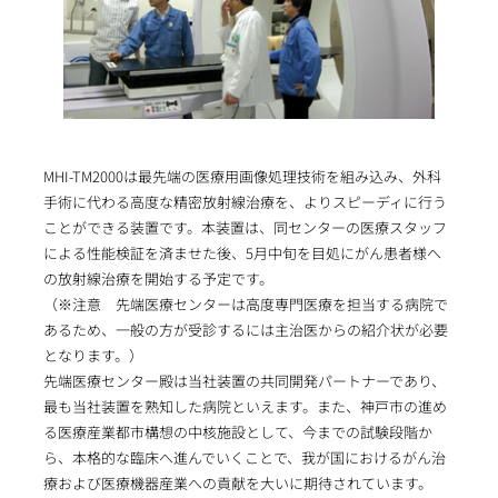
MHI-TM2000は最先端の医療用画像処理技術を組み込み、外科
手術に代わる高度な精密放射線治療を、よりスピーディに行う
ことができる装置です。本装置は、同センターの医療スタッフ
による性能検証を済ませた後、5月中旬を目処にがん患者様へ
の放射線治療を開始する予定です。
（※注意 先端医療センターは高度専門医療を担当する病院で
あるため、一般の方が受診するには主治医からの紹介状が必要
となります。）
先端医療センター殿は当社装置の共同開発パートナーであり、
最も当社装置を熟知した病院といえます。また、神戸市の進め
る医療産業都市構想の中核施設として、今までの試験段階か
ら、本格的な臨床へ進んでいくことで、我が国におけるがん治
療および医療機器産業への貢献を大いに期待されています。