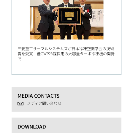
三菱重工サーマルシステムズが日本冷凍空調学会の技術
三菱造
賞を受賞 低GWP冷媒採用の大容量ターボ冷凍機の開発
2番船
で
き新門
MEDIA CONTACTS
メディア問い合わせ
DOWNLOAD