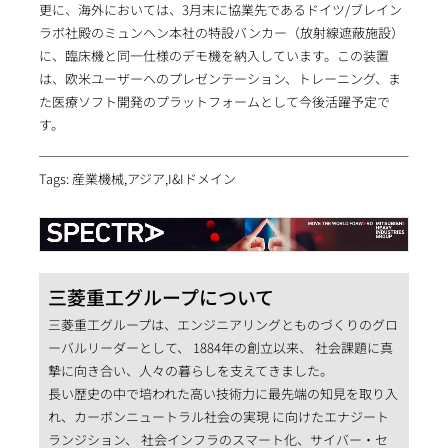
更に、海外においては、3月末に協業先であるドイツ/ブレイン
ラボ社殿のミュンヘン本社の特設バンカー（放射線遮蔽施設）
に、臨床機と同一仕様のデモ機を納入しています。この装置
は、欧米ユーザーへのプレゼンテーション、トレーニング、ま
た医療ソフト開発のプラットフォームとして今後活躍予定で
す。
Tags: 産業機械,アジア,I&Iドメイン
三菱重工グループについて
三菱重工グループは、エンジニアリングとものづくりのグロ
ーバルリーダーとして、 1884年の創立以来、 社会課題に真
摯に向き合い、人々の暮らしを支えてきました。
長い歴史の中で培われた高い技術力に最先端の知見を取り入
れ、カーボンニュートラル社会の実現 に向けたエナジート
ランジション、 社会インフラのスマート化、サイバー・セ