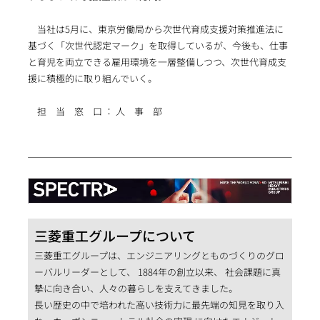
当社は5月に、東京労働局から次世代育成支援対策推進法に
基づく「次世代認定マーク」を取得しているが、今後も、仕事
と育児を両立できる雇用環境を一層整備しつつ、次世代育成支
援に積極的に取り組んでいく。
担 当 窓 口 ： 人 事 部
三菱重工グループについて
三菱重工グループは、エンジニアリングとものづくりのグロ
ーバルリーダーとして、 1884年の創立以来、 社会課題に真
摯に向き合い、人々の暮らしを支えてきました。
長い歴史の中で培われた高い技術力に最先端の知見を取り入