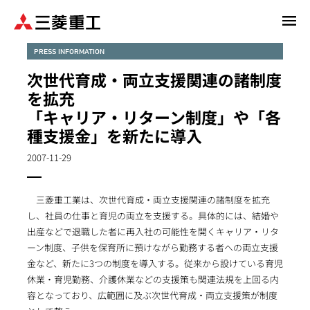
メ
イ
ン
PRESS INFORMATION
コ
次世代育成・両立支援関連の諸制度
ン
を拡充
テ
「キャリア・リターン制度」や「各
ン
種支援金」を新たに導入
ツ
に
2007-11-29
移
動
三菱重工業は、次世代育成・両立支援関連の諸制度を拡充
し、社員の仕事と育児の両立を支援する。具体的には、結婚や
出産などで退職した者に再入社の可能性を開くキャリア・リタ
ーン制度、子供を保育所に預けながら勤務する者への両立支援
金など、新たに3つの制度を導入する。従来から設けている育児
休業・育児勤務、介護休業などの支援策も関連法規を上回る内
容となっており、広範囲に及ぶ次世代育成・両立支援策が制度