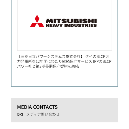
【三菱日立パワーシステムズ株式会社】 タイのBLCP火
【Prim
力発電所を12年間にわたり継続保守サービス IPPのBLCP
社向け
パワー社と第3期長期保守契約を締結
MEDIA CONTACTS
メディア問い合わせ