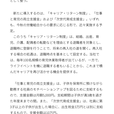
として整う。
新たに導入するのは、「キャリア・リターン制度」、「仕事
と育児の両立支援金」および「次世代育成支援金」。いずれ
も、今秋の労働組合からの要求に応じる形で、近々実施する予
定。
このうち「キャリア・リターン制度」は、結婚、出産、育
児、介護、配偶者の転勤などを理由とする退職者を対象とし、
退職時に登録を行うことで、将来の再入社の道を開く。再入社
する場合の処遇は、退職時点を基本として設定する。当社で
は、毎年100名規模の育児休業取得者が出ているが、一方で、
ライフイベントを機に退職する者もいることから、これまで積
んだキャリアを再び活かせる機会を提供する。
「仕事と育児の両立支援金」は、子供を保育所に預けながら
勤務する社員のモチベーションアップを図るために支給するも
ので、支援金額は月額5,000円。支給期間は子供が満3歳を過ぎ
た年度末までの間。また、「次世代育成支援金」は、社員に第
3子以上の子供が出生した場合に、出生祝金3万円とは別に支給
するもので、支援金額は10万円。