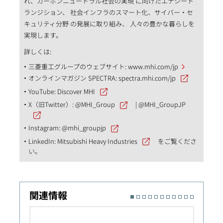
れ、カーボンニュートラル社会の実現 に向けたエナジート
ランジション、 社会インフラのスマート化、サイバー・セ
キュリティ分野 の発展に取り組み、 人々の豊かな暮らしを
実現します。
詳しくは:
三菱重工グループのウェブサイト:
www.mhi.com/jp
オンラインマガジン SPECTRA:
spectra.mhi.com/jp
YouTube:
Discover MHI
X（旧Twitter）:
@MHI_Group
|
@MHI_GroupJP
Instagram:
@mhi_groupjp
LinkedIn:
Mitsubishi Heavy Industries
をご覧くださ
い。
関連情報