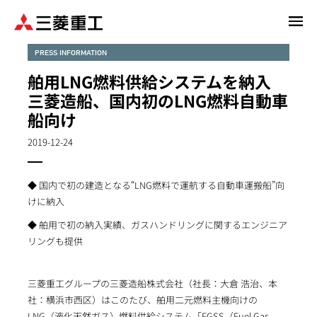
メ
イ
ン
PRESS INFORMATION
コ
舶用LNG燃料供給システムを納入
ン
三菱造船、国内初のLNG燃料自動車
テ
船向け
ン
ツ
2019-12-24
に
移
動
◆ 国内で初の建造となる“LNG燃料で運航する自動車運搬船”向
けに納入
◆ 舶用で初の納入実績、ガスハンドリングに関するエンジニア
リングも提供
三菱重工グループの三菱造船株式会社（社長：大倉 浩治、本
社：横浜市西区）はこのたび、舶用二元燃料主機向けの
LNG（液化天然ガス）燃料供給システム「FGSS（Fuel Gas