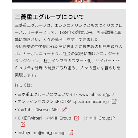
三菱重工グループについて
三菱重工グループは、エンジニアリングとものづくりのグロ
ーバルリーダーとして、 1884年の創立以来、 社会課題に真
摯に向き合い、人々の暮らしを支えてきました。
長い歴史の中で培われた高い技術力に最先端の知見を取り入
れ、カーボンニュートラル社会の実現 に向けたエナジート
ランジション、 社会インフラのスマート化、サイバー・セ
キュリティ分野 の発展に取り組み、 人々の豊かな暮らしを
実現します。
詳しくは:
三菱重工グループのウェブサイト:
www.mhi.com/jp
オンラインマガジン SPECTRA:
spectra.mhi.com/jp
YouTube:
Discover MHI
X（旧Twitter）:
@MHI_Group
|
@MHI_GroupJP
Instagram:
@mhi_groupjp