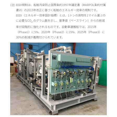
EEDI規制は、船舶汚染防止国際条約1997年議定書（MARPOL条約付属
書VI）の2013年改正に基づく船舶のエネルギー効率の規制です。
EEDI（エネルギー効率設計指標）とは、1トンの貨物を1マイル運ぶの
に必要なCO
のグラム数を示し、基準値（ベースライン）からの削減
2
率が段階的に強化されるものです。自動車運搬船では、2015年
（Phase1）に5%、2020年（Phase2）に15%、2025年（Phase3）に
30%の削減が義務付けられています。