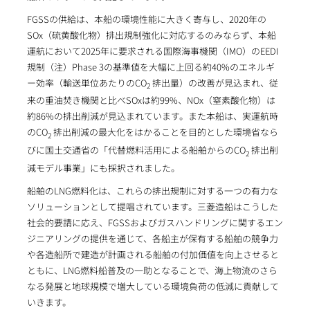
FGSSの供給は、本船の環境性能に大きく寄与し、2020年の
SOx（硫黄酸化物）排出規制強化に対応するのみならず、本船
運航において2025年に要求される国際海事機関（IMO）のEEDI
規制（注）Phase 3の基準値を大幅に上回る約40%のエネルギ
ー効率（輸送単位あたりのCO
排出量）の改善が見込まれ、従
2
来の重油焚き機関と比べSOxは約99%、NOx（窒素酸化物）は
約86%の排出削減が見込まれています。また本船は、実運航時
のCO
排出削減の最大化をはかることを目的とした環境省なら
2
びに国土交通省の「代替燃料活用による船舶からのCO
排出削
2
減モデル事業」にも採択されました。
船舶のLNG燃料化は、これらの排出規制に対する一つの有力な
ソリューションとして提唱されています。三菱造船はこうした
社会的要請に応え、FGSSおよびガスハンドリングに関するエン
ジニアリングの提供を通じて、各船主が保有する船舶の競争力
や各造船所で建造が計画される船舶の付加価値を向上させると
ともに、LNG燃料船普及の一助となることで、海上物流のさら
なる発展と地球規模で増大している環境負荷の低減に貢献して
いきます。