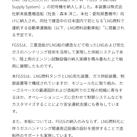
Supply System）」の初号機を納入しました。本装置は株式会
社新来島豊橋造船（社長：森本 洋二、本社：愛知県豊橋市）向
けに納入され、同社で建造中の日本国内で初となる"LNG燃料で
運航する自動車運搬船（以下、LNG燃料自動車船）"に搭載され
る予定です。
FGSSは、三菱造船がLNG船の建造などで培ったLNGおよび気化
ガスのハンドリング技術を活用して実現した供給システムであ
り、陸上用のエンジン試験設備の納入実績を積み重ねた上で舶
用に展開したものです。
本FGSSは、LNG燃料タンクとLNG気化装置、ガス供給装置、制
御装置等で構成されていますが、モジュール化に取り組み、カ
ーゴスペースの最適設計および造船所での工程の短縮に寄与す
るほか、オペレーションニーズに合わせて制御システムなどを
カスタマイズすることにより安全運航支援にも寄与していま
す。
また、本船については、FGSSの納入のみならず、LNG燃料化に
伴うガスハンドリング関連周辺設備の設計を提供することで造
船所のサポートも実施しています。