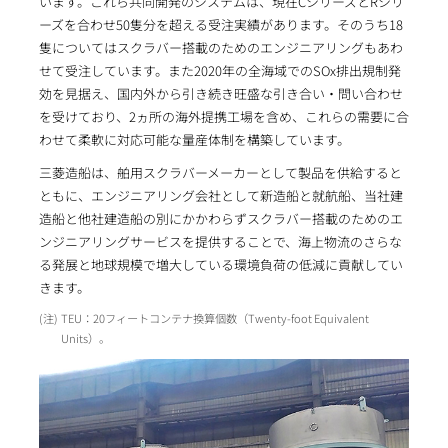
います。これら共同開発のシステムは、現在CシリーズとRシリ
ーズを合わせ50隻分を超える受注実績があります。そのうち18
隻についてはスクラバー搭載のためのエンジニアリングもあわ
せて受注しています。また2020年の全海域でのSOx排出規制発
効を見据え、国内外から引き続き旺盛な引き合い・問い合わせ
を受けており、2ヵ所の海外提携工場を含め、これらの需要に合
わせて柔軟に対応可能な量産体制を構築しています。
三菱造船は、舶用スクラバーメーカーとして製品を供給すると
ともに、エンジニアリング会社として新造船と就航船、当社建
造船と他社建造船の別にかかわらずスクラバー搭載のためのエ
ンジニアリングサービスを提供することで、海上物流のさらな
る発展と地球規模で増大している環境負荷の低減に貢献してい
きます。
TEU：20フィートコンテナ換算個数（Twenty-foot Equivalent
Units）。