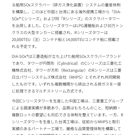
る舶用SOxスクラバー（排ガス浄化装置）システムの量産体制
を構築し、このほど中国と台湾にある海外提携工場から「DIA-
SOx® Cシリーズ」および同「Rシリーズ」のスクラバータワー
を出荷しました。CシリーズタワーはLPG運搬船および30万トン
クラスの大型タンカーに搭載され、Rシリーズタワーは
20,000TEU（注）コンテナ船と14,000TEUコンテナ船に搭載さ
れる予定です。
DIA-SOx®は三菱造船が立ち上げた舶用SOxスクラバーブランド
であり、タワーが円筒形（Cylindrical）のCシリーズは三菱化工
機株式会社、タワーが方形（Rectangular）のRシリーズは三菱
日立パワーシステムズ株式会社（MHPS）とそれぞれ共同開発
したものです。いずれも複数機関から排出される排ガスを一度
に処理できるマルチストリーム方式です。
今回Cシリーズタワーを生産した中国工場は、三菱重工グループ
による調達実績が多数あり、品質はもちろんのこと、短納期・
複数ロットの要望にも対応できる体制を整えています。一方、R
シリーズタワーを生産した台湾工場は、従前からMHPSと取引
実績のあるパートナー工場で、厳格な品質管理体制を構築して