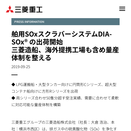
メ
イ
ン
PRESS INFORMATION
コ
舶用SOxスクラバーシステムDIA-
ン
SOx® の出荷開始
テ
三菱造船、海外提携工場も含め量産
ン
体制を整える
ツ
に
2019-09-25
移
動
◆ LPG運搬船・大型タンカー向けに円筒形Cシリーズ、超大型
コンテナ船向けに方形Rシリーズを出荷
◆ 両シリーズ合わせ50隻分超す受注実績、需要に合わせて柔軟
に対応可能な量産体制を構築
三菱重工グループの三菱造船株式会社（社長：大倉 浩治、本
社：横浜市西区）は、排ガス中の硫黄酸化物（SOx）を浄化す