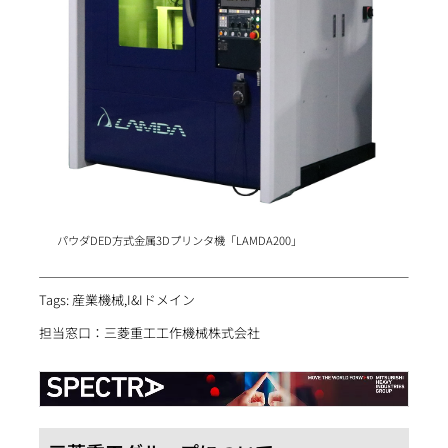
パウダDED方式金属3Dプリンタ機「LAMDA200」
Tags: 産業機械,I&Iドメイン
担当窓口：三菱重工工作機械株式会社