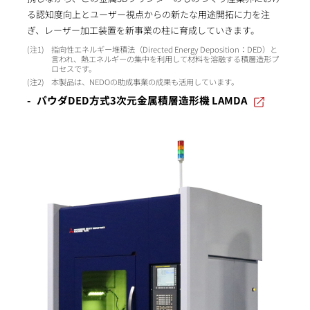
る認知度向上とユーザー視点からの新たな用途開拓に力を注
ぎ、レーザー加工装置を新事業の柱に育成していきます。
1
指向性エネルギー堆積法（Directed Energy Deposition：DED）と
言われ、熱エネルギーの集中を利用して材料を溶融する積層造形プ
ロセスです。
2
本製品は、NEDOの助成事業の成果も活用しています。
パウダDED方式3次元金属積層造形機 LAMDA