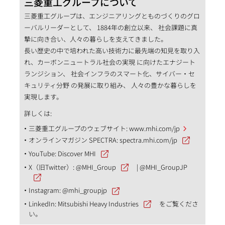
三菱重工グループについて
三菱重工グループは、エンジニアリングとものづくりのグロ
ーバルリーダーとして、 1884年の創立以来、 社会課題に真
摯に向き合い、人々の暮らしを支えてきました。
長い歴史の中で培われた高い技術力に最先端の知見を取り入
れ、カーボンニュートラル社会の実現 に向けたエナジート
ランジション、 社会インフラのスマート化、サイバー・セ
キュリティ分野 の発展に取り組み、 人々の豊かな暮らしを
実現します。
詳しくは:
三菱重工グループのウェブサイト:
www.mhi.com/jp
オンラインマガジン SPECTRA:
spectra.mhi.com/jp
YouTube:
Discover MHI
X（旧Twitter）:
@MHI_Group
|
@MHI_GroupJP
Instagram:
@mhi_groupjp
LinkedIn:
Mitsubishi Heavy Industries
をご覧くださ
い。