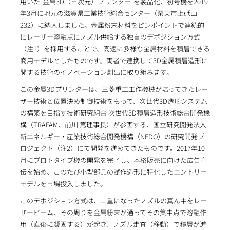
用いた"金属3D（三次元）プリンター"を製品化、初号機を2019
年3月に地元の滋賀県工業技術総合センター（栗東市上砥山
232）に納入しました。金属粉末材料をピンポイントで連続的
にレーザー溶融点にノズル供給する独自のデポジション方式
（注1）を採用することで、高速に多様な金属材料を積層できる
商用モデルとしたものです。両者で連携して3D金属積層造形に
関する技術のイノベーション創出に取り組みます。
この金属3Dプリンターは、三菱重工工作機械が培ってきたレー
ザー技術と位置決め制御技術をもって、次世代3D造形システム
の構築を目指す技術研究組合 次世代3D積層造形技術総合開発機
構（TRAFAM、前川 篤理事長）が参画する、国立研究開発法人
新エネルギー・産業技術総合開発機構（NEDO）の研究開発プ
ロジェクト（注2）にて開発を進めてきたものです。2017年10
月にプロトタイプ機の開発を完了し、本格販売に向けた広告宣
伝を始め、このたび小型部品の試作造形に特化したエントリー
モデルを市場投入しました。
このデポジション方式は、二重になったノズルの真ん中をレー
ザービーム、その周りを金属粉末が通ってその集中点で溶融作
用（直後に凝固する）が起き、ノズル走査（移動）で積層が進