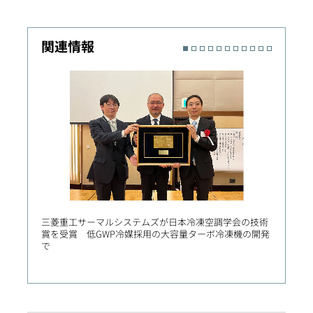
関連情報
三菱重工サーマルシステムズが日本冷凍空調学会の技術
三菱造
賞を受賞 低GWP冷媒採用の大容量ターボ冷凍機の開発
2番船
で
き新門