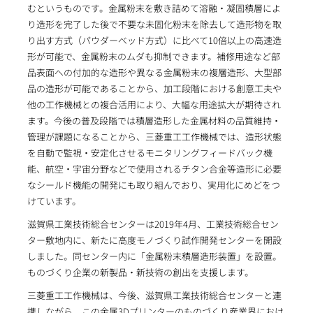
むというものです。金属粉末を敷き詰めて溶融・凝固積層によ
り造形を完了した後で不要な未固化粉末を除去して造形物を取
り出す方式（パウダーべッド方式）に比べて10倍以上の高速造
形が可能で、金属粉末のムダも抑制できます。補修用途など部
品表面への付加的な造形や異なる金属粉末の複層造形、大型部
品の造形が可能であることから、加工段階における創意工夫や
他の工作機械との複合活用により、大幅な用途拡大が期待され
ます。今後の普及段階では積層造形した金属材料の品質維持・
管理が課題になることから、三菱重工工作機械では、造形状態
を自動で監視・安定化させるモニタリングフィードバック機
能、航空・宇宙分野などで使用されるチタン合金等造形に必要
なシールド機能の開発にも取り組んでおり、実用化にめどをつ
けています。
滋賀県工業技術総合センターは2019年4月、工業技術総合セン
ター敷地内に、新たに高度モノづくり試作開発センターを開設
しました。同センター内に「金属粉末積層造形装置」を設置。
ものづくり企業の新製品・新技術の創出を支援します。
三菱重工工作機械は、今後、滋賀県工業技術総合センターと連
携しながら、この金属3Dプリンターのものづくり産業界におけ