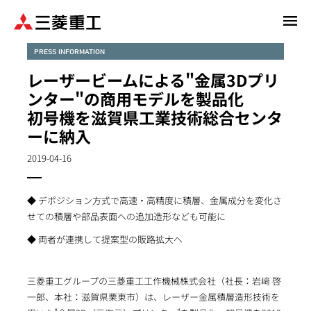
メ
イ
ン
PRESS INFORMATION
コ
レーザービームによる"金属3Dプリ
ン
ンター"の商用モデルを製品化
テ
初号機を滋賀県工業技術総合センタ
ン
ーに納入
ツ
に
2019-04-16
移
動
◆ デポジション方式で高速・高精度に積層、金属成分を変化さ
せての積層や部品表面への追加造形なども可能に
◆ 両者が連携して提案型の販路拡大へ
三菱重工グループの三菱重工工作機械株式会社（社長：岩﨑 啓
一郎、本社：滋賀県栗東市）は、レーザー金属積層造形技術を