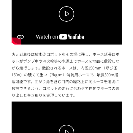
火元到着後は放水砲ロボットをその場に残し、ホース延長ロボ
ットがポンプ車や消火栓等の水源までホースを地面に敷設しな
がら走行します。敷設されるホースは、内径150mm（呼び径
150A）の硬くて重い（2kg/m）消防用ホースで、最長300m搭
載可能です。曲がり角を含む目的の経路上に同ホースを適切に
敷設できるよう、ロボットの走行に合わせて自動でホースの送
り出しと巻き取りを実現しています。