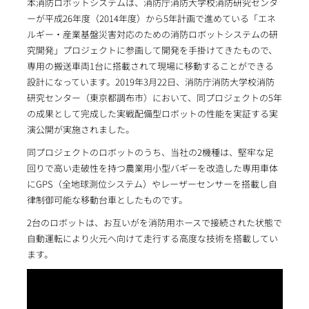
本消防ロボットシステムは、消防庁消防大学校消防研究センタ
ーが平成26年度（2014年度）から5年計画で進めている「エネ
ルギー・産業基盤災害対応のための消防ロボットシステムの研
究開発」プロジェクトに参画して開発を手掛けてきたもので、
専用の搬送車両1台に搭載されて現場に移動することができる
設計になっています。2019年3月22日、消防庁消防大学校消防
研究センター（東京都調布市）において、同プロジェクトの5年
の成果として完成した実戦配備型ロボットの性能を実証する実
演公開が実施されました。
同プロジェクトのロボットのうち、当社の2機種は、堅牢な足
回りで高い走破性を持つ農業用小型バギーを改造した専用車体
にGPS（全地球測位システム）やレーザーセンサーを搭載し自
律制御可能な移動台車としたものです。
2台のロボットは、お互いがを消防用ホースで接続された状態で
自動運転により火元へ向けて走行する高度な技術を搭載してい
ます。