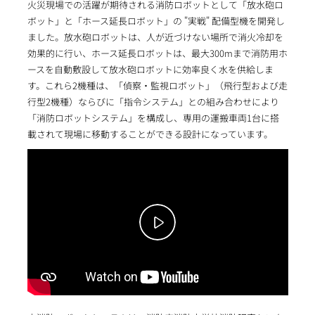
火災現場での活躍が期待される消防ロボットとして「放水砲ロ
ボット」と「ホース延長ロボット」の "実戦" 配備型機を開発し
ました。放水砲ロボットは、人が近づけない場所で消火冷却を
効果的に行い、ホース延長ロボットは、最大300mまで消防用ホ
ースを自動敷設して放水砲ロボットに効率良く水を供給しま
す。これら2機種は、「偵察・監視ロボット」（飛行型および走
行型2機種）ならびに「指令システム」との組み合わせにより
「消防ロボットシステム」を構成し、専用の運搬車両1台に搭
載されて現場に移動することができる設計になっています。