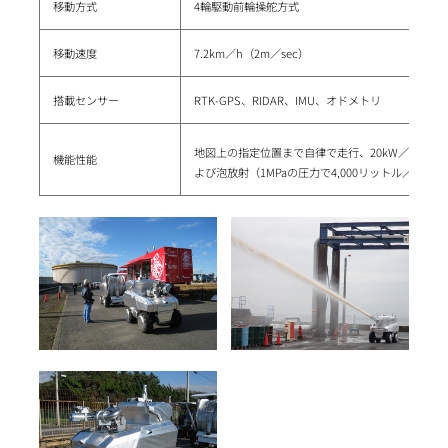
移動方式
4輪駆動前輪操舵方式
移動速度
7.2km／h（2m／sec）
搭載センサー
RTK-GPS、RIDAR、IMU、オドメトリ
2
地図上の指定位置まで自律で走行、20kW／m
の輻
機能性能
よび泡放射（1MPaの圧力で4,000リットル／分）