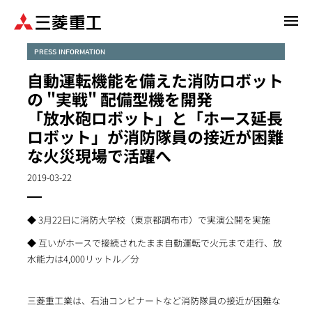
メ
イ
ン
PRESS INFORMATION
コ
自動運転機能を備えた消防ロボット
ン
の "実戦" 配備型機を開発
テ
「放水砲ロボット」と「ホース延長
ン
ロボット」が消防隊員の接近が困難
ツ
に
な火災現場で活躍へ
移
2019-03-22
動
◆ 3月22日に消防大学校（東京都調布市）で実演公開を実施
◆ 互いがホースで接続されたまま自動運転で火元まで走行、放
水能力は4,000リットル／分
三菱重工業は、石油コンビナートなど消防隊員の接近が困難な