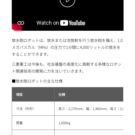
放水砲ロボットは、放水または泡放射を行う放水砲を備え、1.0
メガパスカル（MPa）の圧力で1分間に4,000リットルの放水を
することができます。
三菱重工は今後も、社会基盤の高度化に貢献する多様なロボッ
ト関連技術の開発に力を注いでいきます。
■放水砲ロボットの主な仕様
項目
仕様
寸法（外形）
長さ：2,170mm、幅：1,460mm、高さ：2,070mm
質量
1,600kg