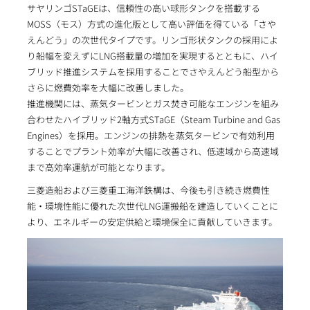
サヤリンゴSTaGEは、信頼性の高い球形タンクを搭載する
MOSS（モス）方式の進化版として高い評価を得ている「さや
えんどう」の次世代タイプです。リンゴ形状タンクの採用によ
り船幅を変えずにLNG搭載量の増加を実現するとともに、ハイ
ブリッド推進システムを採用することでさやえんどう船型から
さらに燃費効率を大幅に改善しました。
推進機関には、蒸気タービンとガス焚き可能なエンジンを組み
合わせたハイブリッド2軸方式STaGE（Steam Turbine and Gas
Engines）を採用。エンジンの排熱を蒸気タービンで有効利用
することでプラント効率が大幅に改善され、低速域から高速域
まで高効率運航が可能となります。
三菱造船および三菱重工海洋鉄構は、今後も引き続き燃費性
能・環境性能に優れた次世代LNG運搬船を建造していくことに
より、エネルギーの安定供給と環境保全に貢献していきます。