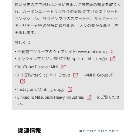
長い歴史の中で培われた高い技術力に最先端の知見を取り入
れ、カーボンニュートラル社会の実現 に向けたエナジート
ランジション、 社会インフラのスマート化、サイバー・セ
キュリティ分野 の発展に取り組み、 人々の豊かな暮らしを
実現します。
詳しくは:
三菱重工グループのウェブサイト:
www.mhi.com/jp
オンラインマガジン SPECTRA:
spectra.mhi.com/jp
YouTube:
Discover MHI
X（旧Twitter）:
@MHI_Group
|
@MHI_GroupJP
Instagram:
@mhi_groupjp
LinkedIn:
Mitsubishi Heavy Industries
をご覧くださ
い。
関連情報