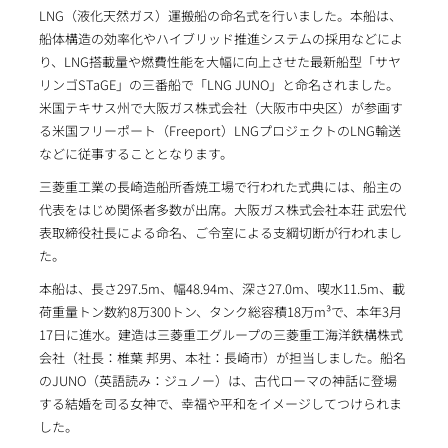
LNG（液化天然ガス）運搬船の命名式を行いました。本船は、
船体構造の効率化やハイブリッド推進システムの採用などによ
り、LNG搭載量や燃費性能を大幅に向上させた最新船型「サヤ
リンゴSTaGE」の三番船で「LNG JUNO」と命名されました。
米国テキサス州で大阪ガス株式会社（大阪市中央区）が参画す
る米国フリーポート（Freeport）LNGプロジェクトのLNG輸送
などに従事することとなります。
三菱重工業の長崎造船所香焼工場で行われた式典には、船主の
代表をはじめ関係者多数が出席。大阪ガス株式会社本荘 武宏代
表取締役社長による命名、ご令室による支綱切断が行われまし
た。
本船は、長さ297.5m、幅48.94m、深さ27.0m、喫水11.5m、載
荷重量トン数約8万300トン、タンク総容積18万m³で、本年3月
17日に進水。建造は三菱重工グループの三菱重工海洋鉄構株式
会社（社長：椎葉 邦男、本社：長崎市）が担当しました。船名
のJUNO（英語読み：ジュノー）は、古代ローマの神話に登場
する結婚を司る女神で、幸福や平和をイメージしてつけられま
した。