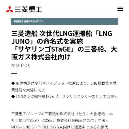
メ
イ
ン
PRESS INFORMATION
コ
三菱造船 次世代LNG運搬船「LNG
ン
JUNO」の命名式を実施
テ
「サヤリンゴSTaGE」の三番船、大
ン
阪ガス株式会社向け
ツ
に
2018-10-25
移
動
◆ 船体構造効率化やハイブリッド推進により、LNG搭載量や燃
費性能を大幅に向上
◆ LNGタンク総容積18万m³、サヤリンゴシリーズとしては最大
三菱重工グループの三菱造船株式会社（社長：大倉 浩治、本
社：横浜市西区）は25日、株式会社商船三井のパナマ法人
MOG-X LNG SHIPHOLDING S.A.向けに建造中である次世代