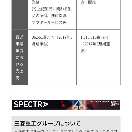
業務
造・販売
(2) 上記製品に関わる製
品の据付、技術指導、
アフターサービス等
最近
36,551百万円（2017年3
1,318,310百万円
事業
月期単独）
（2017年3月期連
年度
結）
にお
ける
売上
高
三菱重工グループについて
三菱重工グループは、エンジニアリングとものづくりのグロ