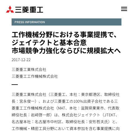
メ
イ
ン
PRESS INFORMATION
コ
工作機械分野における事業提携で、
ン
ジェイテクトと基本合意
テ
市場競争力強化ならびに規模拡大へ
ン
ツ
2017-12-22
に
三菱重工業株式会社
移
三菱重工工作機械株式会社
動
三菱重工業株式会社（三菱重工、本社：東京都港区、取締役社
長：宮永俊一）、および三菱重工の100%出資子会社である三
菱重工工作機械株式会社（MAT、本社：滋賀県栗東市、代表取
締役社長：岩﨑啓一郎）は、株式会社ジェイテクト（JTEKT、
名古屋本社：名古屋市中村区、取締役社長：安形哲夫氏）と、
工作機械・精密工具分野において資本参加を含む事業提携に向