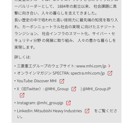
ーバルリーダーとして、 1884年の創立以来、 社会課題に真
摯に向き合い、人々の暮らしを支えてきました。
長い歴史の中で培われた高い技術力に最先端の知見を取り入
れ、カーボンニュートラル社会の実現 に向けたエナジート
ランジション、 社会インフラのスマート化、サイバー・セ
キュリティ分野 の発展に取り組み、 人々の豊かな暮らしを
実現します。
詳しくは:
三菱重工グループのウェブサイト:
www.mhi.com/jp
オンラインマガジン SPECTRA:
spectra.mhi.com/jp
YouTube:
Discover MHI
X（旧Twitter）:
@MHI_Group
|
@MHI_GroupJP
Instagram:
@mhi_groupjp
LinkedIn:
Mitsubishi Heavy Industries
をご覧くださ
い。