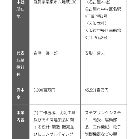
本社
滋賀県栗東市六地蔵130
（名古屋本社）
所在
名古屋市中村区名駅
地
4丁目7番1号
（大阪本社）
大阪市中央区南船場
3丁目5番8号
代表
岩﨑 啓一郎
安形 哲夫
取締
役社
長
資本
3,000百万円
45,591百万円
金
事業
(1) 工作機械、切削工具
ステアリングシステ
内容
及びその関連製品に関
ム、軸受、駆動部
する設計･製造･販売並
品、工作機械、電子
びにコンサルティング
制御機器などの製