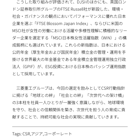
こうした取り組みが評価されて、DJSIのほかにも、英国ロン
ドン証券取引所グループのFTSE Russell社が新設した、環境・
社会・ガバナンスの観点においてパフォーマンスに優れた日本
企業を選ぶ「FTSE Blossom Japan Index」、ならびに米国の
MSCI社が女性の労働における活躍や多様性理解に積極的なリー
ダー企業を選定する「MSCI日本株女性活躍指数（WIN）」の構
成銘柄にも選ばれています。これらの新指数は、日本における
公的年金（厚生年金および国民年金）積立金の管理・運用を手
掛ける世界最大の年金基金である年金積立金管理運用独立行政
法人（GPIF）が、ESG投資における日本株のパッシブ運用指数
として採用しています。
三菱重工グループは、今回の選定を励みとしてCSR行動指針
に掲げる「地球との絆」「社会との絆」「次世代への架け橋」
の3本柱を社員一人ひとりが一層強く意識しながら、地球環境
を守り、社会との信頼関係を築き、次世代を担う人の育成に貢
献することで、持続可能な社会の実現に貢献していきます。
Tags: CSR,アジア,コーポーレート