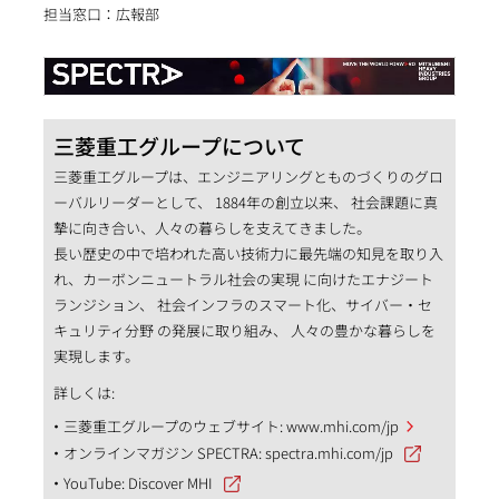
担当窓口：広報部
三菱重工グループについて
三菱重工グループは、エンジニアリングとものづくりのグロ
ーバルリーダーとして、 1884年の創立以来、 社会課題に真
摯に向き合い、人々の暮らしを支えてきました。
長い歴史の中で培われた高い技術力に最先端の知見を取り入
れ、カーボンニュートラル社会の実現 に向けたエナジート
ランジション、 社会インフラのスマート化、サイバー・セ
キュリティ分野 の発展に取り組み、 人々の豊かな暮らしを
実現します。
詳しくは:
三菱重工グループのウェブサイト:
www.mhi.com/jp
オンラインマガジン SPECTRA:
spectra.mhi.com/jp
YouTube:
Discover MHI