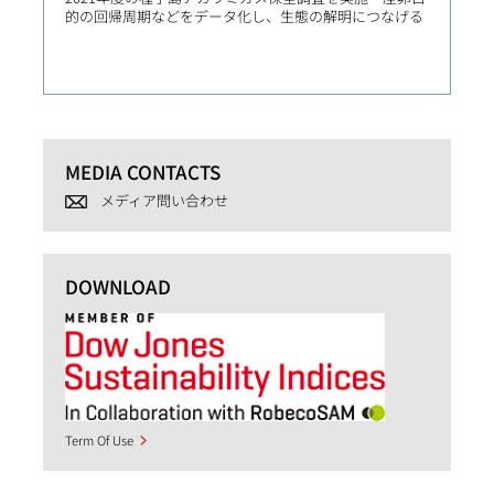
的の回帰周期などをデータ化し、生態の解明につなげる
局との
場の急
MEDIA CONTACTS
メディア問い合わせ
DOWNLOAD
Term Of Use