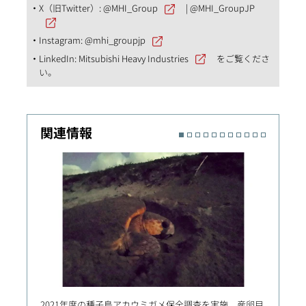
X（旧Twitter）:
@MHI_Group
|
@MHI_GroupJP
Instagram:
@mhi_groupjp
LinkedIn:
Mitsubishi Heavy Industries
をご覧くださ
い。
関連情報
2021年度の種子島アカウミガメ保全調査を実施 産卵目
中国・