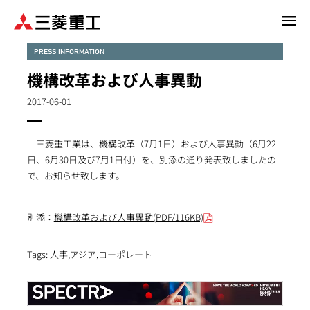
メ
イ
ン
PRESS INFORMATION
コ
機構改革および人事異動
ン
テ
2017-06-01
ン
ツ
三菱重工業は、機構改革（7月1日）および人事異動（6月22
に
日、6月30日及び7月1日付）を、別添の通り発表致しましたの
移
で、お知らせ致します。
動
別添：
機構改革および人事異動(PDF/116KB)
Tags: 人事,アジア,コーポレート