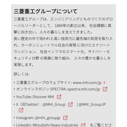
三菱重工グループについて
三菱重工グループは、エンジニアリングとものづくりのグロ
ーバルリーダーとして、 1884年の創立以来、 社会課題に真
摯に向き合い、人々の暮らしを支えてきました。
長い歴史の中で培われた高い技術力に最先端の知見を取り入
れ、カーボンニュートラル社会の実現 に向けたエナジート
ランジション、 社会インフラのスマート化、サイバー・セ
キュリティ分野 の発展に取り組み、 人々の豊かな暮らしを
実現します。
詳しくは:
三菱重工グループのウェブサイト:
www.mhi.com/jp
オンラインマガジン SPECTRA:
spectra.mhi.com/jp
YouTube:
Discover MHI
X（旧Twitter）:
@MHI_Group
|
@MHI_GroupJP
Instagram:
@mhi_groupjp
LinkedIn:
Mitsubishi Heavy Industries
をご覧くださ