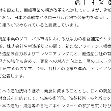
社を設立し、商船事業の構造改革を推進していますが、造
ており、日本の造船業がグローバル市場で競争力を確保し
り組みが求められていると認識しています。
商船事業のグローバル市場における競争力の相互補完やシ
所、株式会社名村造船所との間で、新たなアライアンス構
る造船技術力およびエンジニアリング力と、他造船会社の
発力の強化も含めて、商談への対応力向上と一層のコスト
加速するものです。今後、各社との協議を進め、アライア
て公表します。
本の造船技術の継承・発展に資することとし、日本の商
材育成を目的として、先進技術開発、造船技術・技能教育
日本の造船・海運等の各社に本センターへの参加を広く呼