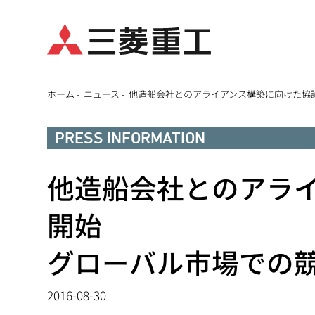
メ
ホーム
-
ニュース
-
他造船会社とのアライアンス構築に向けた協
イ
パ
ン
PRESS INFORMATION
ン
コ
ン
他造船会社とのアラ
く
テ
ず
開始
ン
ツ
グローバル市場での
に
移
2016-08-30
動