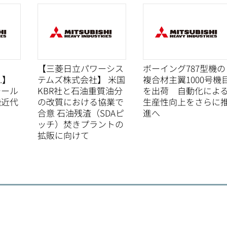
【三菱日立パワーシス
ボーイング787型機の
d.】
テムズ株式会社】 米国
複合材主翼1000号機
チール
KBR社と石油重質油分
を出荷 自動化によ
機近代
の改質における協業で
生産性向上をさらに
合意 石油残渣（SDAピ
進へ
ッチ）焚きプラントの
拡販に向けて