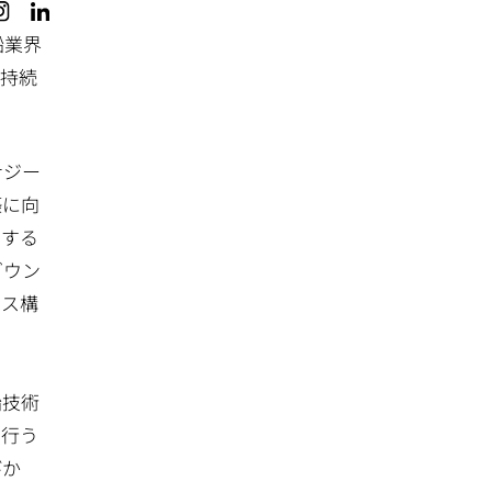
船業界
、持続
ナジー
築に向
有する
ダウン
ンス構
船技術
を行う
びか