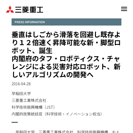
メ
イ
ン
PRESS INFORMATION
コ
垂直はしごから滑落を回避し既存よ
ン
り１２倍速く昇降可能な新・脚型ロ
テ
ボット、誕生
ン
内閣府のタフ・ロボティクス・チャ
ツ
に
レンジによる災害対応ロボット、新
移
しいアルゴリズムの開発へ
動
2016-04-28
早稲田大学
三菱重工業株式会社
科学技術振興機構（JST）
内閣府政策統括官（科学技術・イノベーション担当）
早稲田大学、三菱重工業株式会社、科学技術振興機構、およ