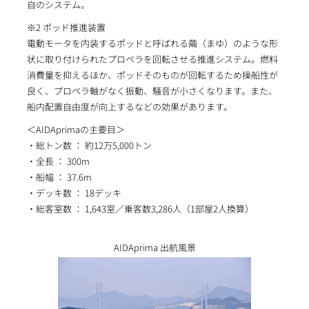
自のシステム。
※2 ポッド推進装置
電動モータを内装するポッドと呼ばれる繭（まゆ）のような形
状に取り付けられたプロペラを回転させる推進システム。燃料
消費量を抑えるほか、ポッドそのものが回転するため操船性が
良く、プロペラ軸がなく振動、騒音が小さくなります。また、
船内配置自由度が向上するなどの効果があります。
＜AIDAprimaの主要目＞
・総トン数 ： 約12万5,000トン
・全長 ： 300m
・船幅 ： 37.6m
・デッキ数 ： 18デッキ
・総客室数 ： 1,643室／乗客数3,286人（1部屋2人換算）
AIDAprima 出航風景