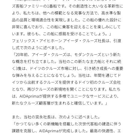
ズ客船ファミリーの1番船です。その創造性と大いなる革新性に
より、私たちは、他への模範となる見事な方法で、高水準な製
品の品質と環境適合性を実現しました。この船の優れた設計に
非常に喜んでおり、この船に乗客を迎えることを楽しみにして
います。彼らも、この船に感銘を受けることでしょう。」
フェリックス・アイヒホーン アイーダ・クルーズ社長は、引渡
し式で次のように述べました。
「20年前、アイーダ・クルーズは、モダンクルーズという新た
な概念を打ち立てました。当社のこの新たな主力船とそれに続
く3隻は、ドイツのクルーズ市場に対し、引き続き成長への重要
な弾みを与えることになるでしょう。当社は、年間を通じてド
イツから出航するクルーズを提供するドイツ初のクルーズ会社
となり、再びクルーズの新境地を開くことになります。私たち
は、AIDAprimaが提供する多様でユニークなサービスにより、
新たなクルーズ顧客層が生まれると確信しています。」
また、当社の宮永社長は、次のように述べました。
「かつてない多くの新機軸を搭載した次世代客船の建造に伴う
課題を克服し、AIDAprimaが完成しました。最高の快適性、エ