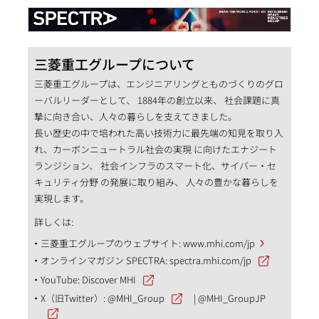
三菱重工グループについて
三菱重工グループは、エンジニアリングとものづくりのグロ
ーバルリーダーとして、 1884年の創立以来、 社会課題に真
摯に向き合い、人々の暮らしを支えてきました。
長い歴史の中で培われた高い技術力に最先端の知見を取り入
れ、カーボンニュートラル社会の実現 に向けたエナジート
ランジション、 社会インフラのスマート化、サイバー・セ
キュリティ分野 の発展に取り組み、 人々の豊かな暮らしを
実現します。
詳しくは:
三菱重工グループのウェブサイト:
www.mhi.com/jp
オンラインマガジン SPECTRA:
spectra.mhi.com/jp
YouTube:
Discover MHI
X（旧Twitter）:
@MHI_Group
|
@MHI_GroupJP