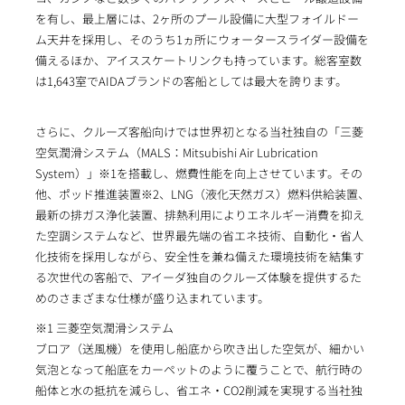
を有し、最上層には、2ヶ所のプール設備に大型フォイルドー
ム天井を採用し、そのうち1ヵ所にウォータースライダー設備を
備えるほか、アイススケートリンクも持っています。総客室数
は1,643室でAIDAブランドの客船としては最大を誇ります。
さらに、クルーズ客船向けでは世界初となる当社独自の「三菱
空気潤滑システム（MALS：Mitsubishi Air Lubrication
System）」※1を搭載し、燃費性能を向上させています。その
他、ポッド推進装置※2、LNG（液化天然ガス）燃料供給装置、
最新の排ガス浄化装置、排熱利用によりエネルギー消費を抑え
た空調システムなど、世界最先端の省エネ技術、自動化・省人
化技術を採用しながら、安全性を兼ね備えた環境技術を結集す
る次世代の客船で、アイーダ独自のクルーズ体験を提供するた
めのさまざまな仕様が盛り込まれています。
※1 三菱空気潤滑システム
ブロア（送風機）を使用し船底から吹き出した空気が、細かい
気泡となって船底をカーペットのように覆うことで、航行時の
船体と水の抵抗を減らし、省エネ・CO2削減を実現する当社独