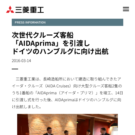
メ
イ
ン
PRESS INFORMATION
コ
次世代クルーズ客船
ン
「AIDAprima」を引渡し
テ
ドイツのハンブルグに向け出航
ン
ツ
2016-03-14
に
移
動
三菱重工業は、長崎造船所において建造に取り組んできたア
イーダ・クルーズ（AIDA Cruises）向け大型クルーズ客船2隻の
うち1番船の「AIDAprima（アイーダ・プリマ）」を竣工、14日
に引渡し式を行った後、AIDAprimaはドイツのハンブルグに向
け出航しました。