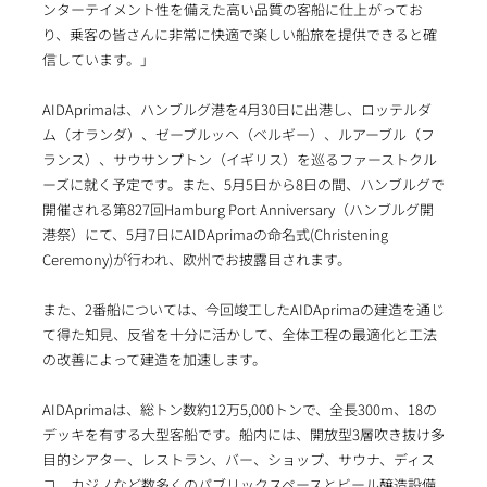
ンターテイメント性を備えた高い品質の客船に仕上がってお
り、乗客の皆さんに非常に快適で楽しい船旅を提供できると確
信しています。」
AIDAprimaは、ハンブルグ港を4月30日に出港し、ロッテルダ
ム（オランダ）、ゼーブルッヘ（ベルギー）、ルアーブル（フ
ランス）、サウサンプトン（イギリス）を巡るファーストクル
ーズに就く予定です。また、5月5日から8日の間、ハンブルグで
開催される第827回Hamburg Port Anniversary（ハンブルグ開
港祭）にて、5月7日にAIDAprimaの命名式(Christening
Ceremony)が行われ、欧州でお披露目されます。
また、2番船については、今回竣工したAIDAprimaの建造を通じ
て得た知見、反省を十分に活かして、全体工程の最適化と工法
の改善によって建造を加速します。
AIDAprimaは、総トン数約12万5,000トンで、全長300m、18の
デッキを有する大型客船です。船内には、開放型3層吹き抜け多
目的シアター、レストラン、バー、ショップ、サウナ、ディス
コ、カジノなど数多くのパブリックスペースとビール醸造設備