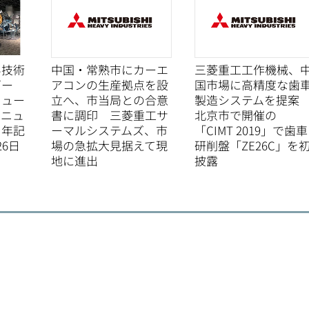
い技術
中国・常熟市にカーエ
三菱重工工作機械、
ゾー
アコンの生産拠点を設
国市場に高精度な歯
ニュー
立へ、市当局との合意
製造システムを提
リニュ
書に調印 三菱重工サ
北京市で開催の
周年記
ーマルシステムズ、市
「CIMT 2019」で歯車
6日
場の急拡大見据えて現
研削盤「ZE26C」を
地に進出
披露