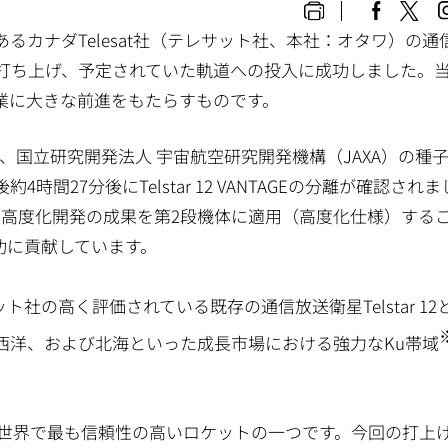
カナダTelesat社（テレサット社、本社：オタワ）の通
ット29号機で打ち上げ、予定されていた軌道への投入に成功しました。
業に大きな前進をもたらすものです。
）に、国立研究開発法人 宇宙航空研究開発機構（JAXA）の種
27分後にTelstar 12 VANTAGEの分離が確認され
ケット高度化開発の成果を第2段機体に適用（高度化仕様）する
功に貢献しています。
テレサット社の高く評価されている既存の通信放送衛星Telstar 1
西洋、および北海といった成長市場における強力なKu帯域
、世界で最も信頼性の高いロケットの一つです。今回の打上