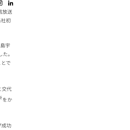
信放送
当社初
子島宇
ました。
ことで
2と交代
※
をか
げ成功