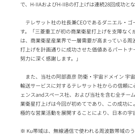
で、H-IIAおよびH-IIBの打上げは連続28回成
テレサット社の社長兼CEOであるダニエル・ゴールドバ
す。「三菱重工が初の商業衛星打上げを支障なく成功させ
は、商業衛星産業界で一層需要が高まっている周
打上げを計画通りに成功させた価値あるパートナー
努力に深く感謝します。」
また、当社の阿部直彦 防衛・宇宙ドメイン 宇
輸送サービスに対するテレサット社からの信頼に心
ェンスandスペース社、および当社を含む全チーム
業衛星打上げは今回が初めてであり、この成功に
極的な営業活動を展開することにより、日本の宇
※ Ku帯域は、無線通信で使われる周波数帯域のうち