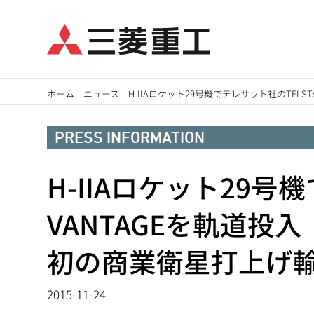
メ
ホーム
-
ニュース
-
H-IIAロケット29号機でテレサット社のTELS
イ
パ
ン
PRESS INFORMATION
ン
コ
ン
H-IIAロケット29号機
く
テ
ず
VANTAGEを軌道投入
ン
ツ
初の商業衛星打上げ
に
移
2015-11-24
動