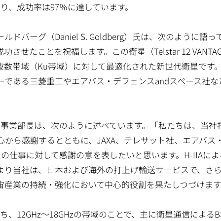
功となり、成功率は97％に達しています。
ーグ（Daniel S. Goldberg）氏は、次のように語っ
たことを祝福します。この衛星（Telstar 12 VANTA
波数帯域（Ku帯域）に対して最適化された新世代衛星です
である三菱重工やエアバス・デフェンスandスペース社な
宙事業部長は、次のように述べています。「私たちは、当社
から感謝するとともに、JAXA、テレサット社、エアバス
の仕事に対して感謝の意を表したいと思います。H-IIAによ
より当社は、日本および海外の打上げ輸送サービスで、さ
宙産業の持続・強化において中心的役割を果たしつづけます
、12GHz～18GHzの帯域のことで、主に衛星通信によるB