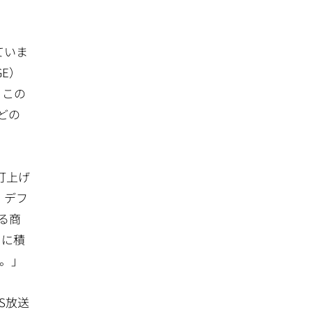
ていま
GE）
。この
どの
打上げ
・デフ
る商
らに積
。」
S放送