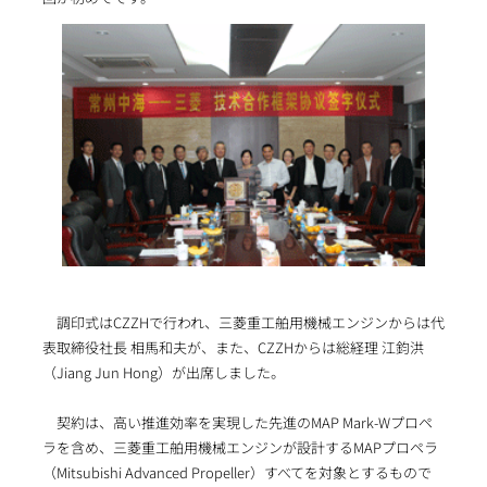
調印式はCZZHで行われ、三菱重工舶用機械エンジンからは代
表取締役社長 相馬和夫が、また、CZZHからは総経理 江鈞洪
（Jiang Jun Hong）が出席しました。
契約は、高い推進効率を実現した先進のMAP Mark-Wプロペ
ラを含め、三菱重工舶用機械エンジンが設計するMAPプロペラ
（Mitsubishi Advanced Propeller）すべてを対象とするもので