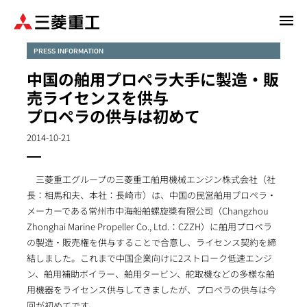
メ
イ
ン
PRESS INFORMATION
コ
中国の舶用プロペラ大手に製造・販
ン
売ライセンスを供与
テ
プロペラの供与は初めて
ン
ツ
2014-10-21
に
移
動
三菱重工グループの三菱重工舶用機械エンジン株式会社（社
長：相馬和夫、本社：長崎市）は、中国の民営舶用プロペラ・
メーカーである常州市中海船舶螺旋槳有限公司（Changzhou
Zhonghai Marine Propeller Co., Ltd.：CZZH）に舶用プロペラ
の製造・販売権を供与することで合意し、ライセンス契約を締
結しました。これまで中国企業向けに2ストローク低速エンジ
ン、舶用補助ボイラー、舶用タービン、舵取機などの多様な舶
用機器をライセンス供与してきましたが、プロペラの供与は今
回が初めてです。