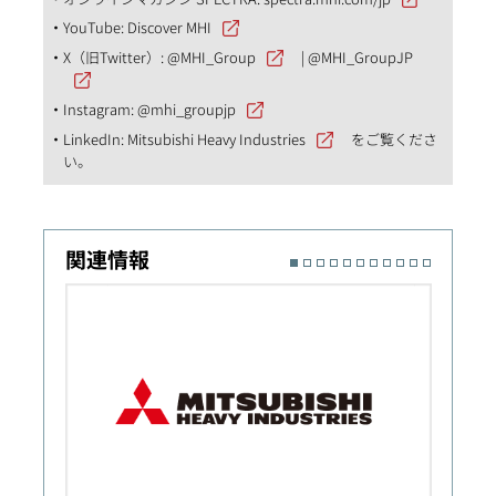
YouTube:
Discover MHI
X（旧Twitter）:
@MHI_Group
|
@MHI_GroupJP
Instagram:
@mhi_groupjp
LinkedIn:
Mitsubishi Heavy Industries
をご覧くださ
い。
関連情報