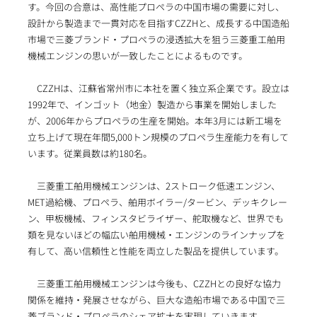
す。今回の合意は、高性能プロペラの中国市場の需要に対し、
設計から製造まで一貫対応を目指すCZZHと、成長する中国造船
市場で三菱ブランド・プロペラの浸透拡大を狙う三菱重工舶用
機械エンジンの思いが一致したことによるものです。
CZZHは、江蘇省常州市に本社を置く独立系企業です。設立は
1992年で、インゴット（地金）製造から事業を開始しました
が、2006年からプロペラの生産を開始。本年3月には新工場を
立ち上げて現在年間5,000トン規模のプロペラ生産能力を有して
います。従業員数は約180名。
三菱重工舶用機械エンジンは、2ストローク低速エンジン、
MET過給機、プロペラ、舶用ボイラー/タービン、デッキクレー
ン、甲板機械、フィンスタビライザー、舵取機など、世界でも
類を見ないほどの幅広い舶用機械・エンジンのラインナップを
有して、高い信頼性と性能を両立した製品を提供しています。
三菱重工舶用機械エンジンは今後も、CZZHとの良好な協力
関係を維持・発展させながら、巨大な造船市場である中国で三
菱ブランド・プロペラのシェア拡大を実現していきます。