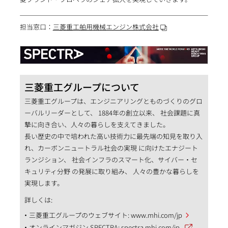
担当窓口：
三菱重工舶用機械エンジン株式会社
三菱重工グループについて
三菱重工グループは、エンジニアリングとものづくりのグロ
ーバルリーダーとして、 1884年の創立以来、 社会課題に真
摯に向き合い、人々の暮らしを支えてきました。
長い歴史の中で培われた高い技術力に最先端の知見を取り入
れ、カーボンニュートラル社会の実現 に向けたエナジート
ランジション、 社会インフラのスマート化、サイバー・セ
キュリティ分野 の発展に取り組み、 人々の豊かな暮らしを
実現します。
詳しくは:
三菱重工グループのウェブサイト:
www.mhi.com/jp
オンラインマガジン SPECTRA:
spectra.mhi.com/jp