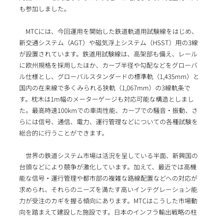
も参加しました。
MTCには、今回運用を開始した鉄道軌道用試験線をはじめ、
新交通システム（AGT）や磁気浮上システム（HSST）用の3線
が設置されています。鉄道用試験線は、高架部も備え、レール
に欧州規格を採用したほか、カーブ半径や勾配などをグローバ
ル仕様とし、グローバルスタンダードの標準軌（1,435mm）と
国内の在来線で多くみられる狭軌（1,067mm）の3線軌条で
す。枕木は1m幅のメーターゲージも対応可能な構造としまし
た。最高時速100kmでの車両性能、カーブでの騒音・振動、さ
らには信号、通信、電力、運行管理などについての各種試験を
総合的に行うことができます。
世界の鉄道システム市場は活況を呈している半面、新興国の
台頭などにより競争が激化しています。加えて、最近では高機
能な信号・運行管理や都市部の複雑な路線配置などへの対応が
求められ、それらのニーズを満たす高いインテグレーション能
力が受注のカギを握る傾向にあります。MTCはこうした市場動
向を踏まえて建設した施設です。日本のインフラ輸出戦略の柱