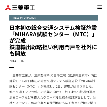
メ
イ
ン
PRESS INFORMATION
コ
日本初の総合交通システム検証施設
ン
「MIHARA試験センター（MTC）」
テ
が完成
ン
鉄道輸出戦略担い利用門戸を社外に
ツ
に
も開放
移
2014-10-02
動
三菱重工業が、三原製作所 和田沖工場（広島県三原市）内に
建設していた日本初の総合交通システム検証施設「MIHARA試
験センター（MTC）」が完成し、2日、運用が始まりました。
都市交通インフラ輸出の振興に向けて、約3.2kmの鉄道軌道用
周回コースなどを備えたグローバル仕様の検証施設として、当
社だけでなく、他の企業や官民団体にも広く利用の門戸を開き