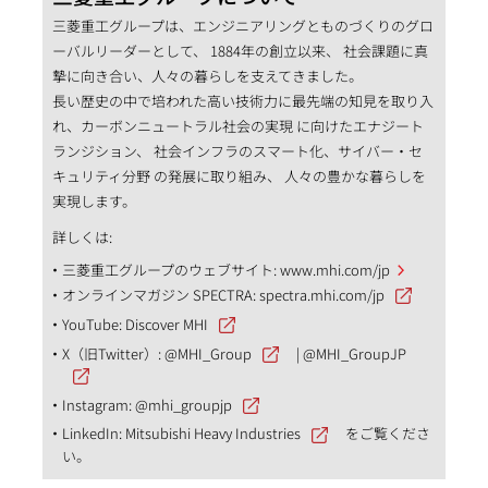
三菱重工グループは、エンジニアリングとものづくりのグロ
ーバルリーダーとして、 1884年の創立以来、 社会課題に真
摯に向き合い、人々の暮らしを支えてきました。
長い歴史の中で培われた高い技術力に最先端の知見を取り入
れ、カーボンニュートラル社会の実現 に向けたエナジート
ランジション、 社会インフラのスマート化、サイバー・セ
キュリティ分野 の発展に取り組み、 人々の豊かな暮らしを
実現します。
詳しくは:
三菱重工グループのウェブサイト:
www.mhi.com/jp
オンラインマガジン SPECTRA:
spectra.mhi.com/jp
YouTube:
Discover MHI
X（旧Twitter）:
@MHI_Group
|
@MHI_GroupJP
Instagram:
@mhi_groupjp
LinkedIn:
Mitsubishi Heavy Industries
をご覧くださ
い。