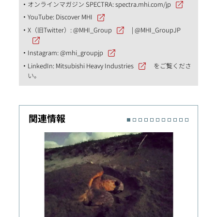
オンラインマガジン SPECTRA:
spectra.mhi.com/jp
YouTube:
Discover MHI
X（旧Twitter）:
@MHI_Group
|
@MHI_GroupJP
Instagram:
@mhi_groupjp
LinkedIn:
Mitsubishi Heavy Industries
をご覧くださ
い。
関連情報