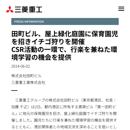
メ
イ
ン
PRESS INFORMATION
コ
田町ビル、屋上緑化庭園に保育園児
ン
を招きイチゴ狩りを開催
テ
CSR活動の一環で、行楽を兼ねた環
ン
境学習の機会を提供
ツ
に
2014-06-02
移
動
株式会社田町ビル
三菱重工業株式会社
三菱重工グループの株式会社田町ビル（東京都港区、社長：
加藤 千之）は2日、都内港区に所有する賃貸ビル「第一田町ビ
ル」に地元の保育園児を招き、屋上緑化庭園でイチゴ狩りを開
催しました。園児たちに行楽を兼ねた環境学習の機会を提供す
るとともに、港区関係者との地域交流を深めることを狙いとし