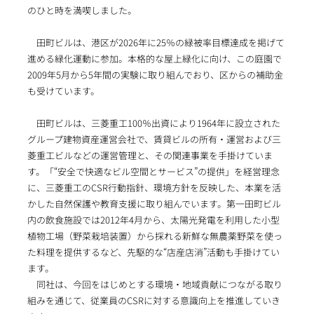
のひと時を満喫しました。
田町ビルは、港区が2026年に25％の緑被率目標達成を掲げて
進める緑化運動に参加。本格的な屋上緑化に向け、この庭園で
2009年5月から5年間の実験に取り組んでおり、区からの補助金
も受けています。
田町ビルは、三菱重工100％出資により1964年に設立された
グループ建物資産運営会社で、賃貸ビルの所有・運営および三
菱重工ビルなどの運営管理と、その関連事業を手掛けていま
す。「“安全で快適なビル空間とサービス”の提供」を経営理念
に、三菱重工のCSR行動指針、環境方針を反映した、本業を活
かした自然保護や教育支援に取り組んでいます。第一田町ビル
内の飲食施設では2012年4月から、太陽光発電を利用した小型
植物工場（野菜栽培装置）から採れる新鮮な無農薬野菜を使っ
た料理を提供するなど、先駆的な“店産店消”活動も手掛けてい
ます。
同社は、今回をはじめとする環境・地域貢献につながる取り
組みを通じて、従業員のCSRに対する意識向上を推進していき