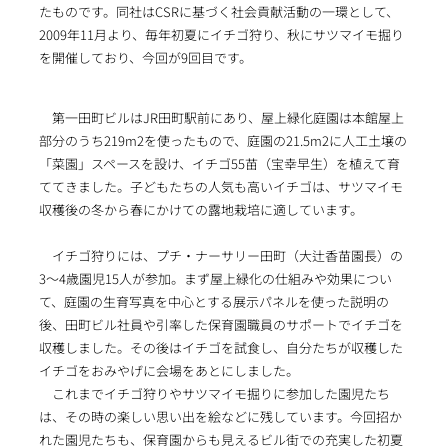
たものです。同社はCSRに基づく社会貢献活動の一環として、
2009年11月より、毎年初夏にイチゴ狩り、秋にサツマイモ掘り
を開催しており、今回が9回目です。
第一田町ビルはJR田町駅前にあり、屋上緑化庭園は本館屋上
部分のうち219m2を使ったもので、庭園の21.5m2に人工土壌の
「菜園」スペースを設け、イチゴ55苗（宝幸早生）を植えて育
ててきました。子どもたちの人気も高いイチゴは、サツマイモ
収穫後の冬から春にかけての露地栽培に適しています。
イチゴ狩りには、プチ・ナーサリー田町（大辻香苗園長）の
3～4歳園児15人が参加。まず屋上緑化の仕組みや効果につい
て、庭園の生育写真を中心とする展示パネルを使った説明の
後、田町ビル社員や引率した保育園職員のサポートでイチゴを
収穫しました。その後はイチゴを試食し、自分たちが収穫した
イチゴをおみやげに会場をあとにしました。
これまでイチゴ狩りやサツマイモ掘りに参加した園児たち
は、その時の楽しい思い出を絵などに残しています。今回招か
れた園児たちも、保育園からも見えるビル街での充実した初夏