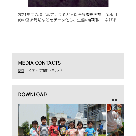
2021年度の種子島アカウミガメ保全調査を実施 産卵目
中国・
的の回帰周期などをデータ化し、生態の解明につなげる
局との
場の急
MEDIA CONTACTS
メディア問い合わせ
DOWNLOAD