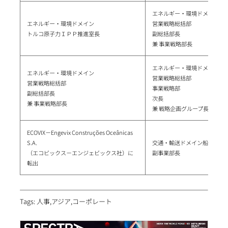
エネルギー・環境ドメイン
エネルギー・環境ドメイン
営業戦略総括部
トルコ原子力ＩＰＰ推進室長
副総括部長
兼 事業戦略部長
エネルギー・環境ドメイン
エネルギー・環境ドメイン
営業戦略総括部
営業戦略総括部
事業戦略部
副総括部長
次長
兼 事業戦略部長
兼 戦略企画グループ長
ECOVIX－Engevix Construções Oceânicas
S.A.
交通・輸送ドメイン船舶・海
（エコビックス－エンジェビックス社）に
副事業部長
転出
Tags: 人事,アジア,コーポレート