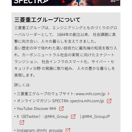
三菱重工グループについて
三菱重工グループは、エンジニアリングとものづくりのグロ
ーバルリーダーとして、 1884年の創立以来、 社会課題に真
摯に向き合い、人々の暮らしを支えてきました。
長い歴史の中で培われた高い技術力に最先端の知見を取り入
れ、カーボンニュートラル社会の実現 に向けたエナジート
ランジション、 社会インフラのスマート化、サイバー・セ
キュリティ分野 の発展に取り組み、 人々の豊かな暮らしを
実現します。
詳しくは:
三菱重工グループのウェブサイト:
www.mhi.com/jp
オンラインマガジン SPECTRA:
spectra.mhi.com/jp
YouTube:
Discover MHI
X（旧Twitter）:
@MHI_Group
|
@MHI_GroupJP
Instagram:
@mhi_groupjp