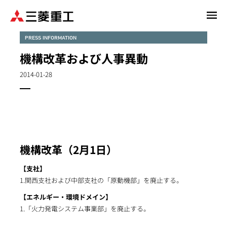
メ
イ
ン
PRESS INFORMATION
コ
機構改革および人事異動
ン
テ
2014-01-28
ン
ツ
に
移
動
機構改革（2月1日）
【支社】
1.関西支社および中部支社の「原動機部」を廃止する。
【エネルギー・環境ドメイン】
1.「火力発電システム事業部」を廃止する。