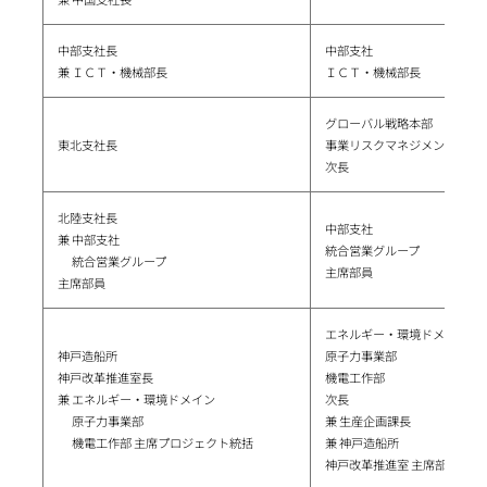
中部支社長
中部支社
兼 ＩＣＴ・機械部長
ＩＣＴ・機械部長
グローバル戦略本部
東北支社長
事業リスクマネジメント部
次長
北陸支社長
中部支社
兼 中部支社
統合営業グループ
統合営業グループ
主席部員
主席部員
エネルギー・環境ドメイン
神戸造船所
原子力事業部
神戸改革推進室長
機電工作部
兼 エネルギー・環境ドメイン
次長
原子力事業部
兼 生産企画課長
機電工作部 主席プロジェクト統括
兼 神戸造船所
神戸改革推進室 主席部員