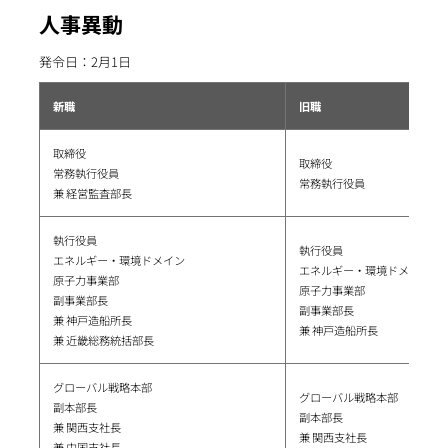
人事異動
発令日：2月1日
新職
旧職
取締役
取締役
常務執行役員
常務執行役員
兼 経営監査部長
執行役員
執行役員
エネルギー・環境ドメイン
エネルギー・環境ドメイン
原子力事業部
原子力事業部
副事業部長
副事業部長
兼 神戸造船所長
兼 神戸造船所長
兼 近畿総務統括部長
グローバル戦略本部
グローバル戦略本部
副本部長
副本部長
兼 関西支社長
兼 関西支社長
兼 中国支社長