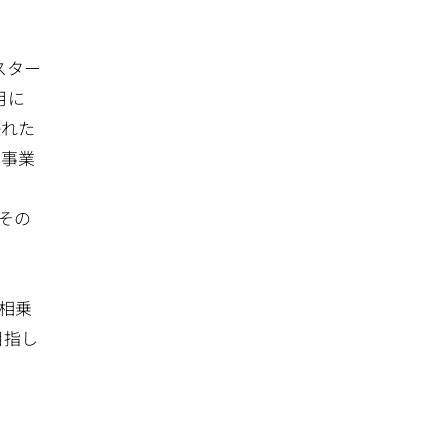
スター
月に
優れた
ン事業
その
。
相乗
目指し