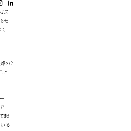
・ガス
T8モ
べて
郊の2
こと
ニー
機で
て起
ている