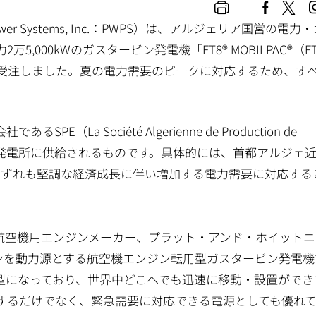
 Systems, Inc.：PWPS）は、アルジェリア国営の電力
万5,000kWのガスタービン発電機「FT8® MOBILPAC®（F
を受注しました。夏の電力需要のピークに対応するため、す
 Société Algerienne de Production de
4ヵ所の発電所に供給されるものです。具体的には、首都アルジェ近
いずれも堅調な経済成長に伴い増加する電力需要に対応する
米国の航空機用エンジンメーカー、プラット・アンド・ホイット
T8エンジンを動力源とする航空機エンジン転用型ガスタービン発電
型になっており、世界中どこへでも迅速に移動・設置ができ
するだけでなく、緊急需要に対応できる電源としても優れ