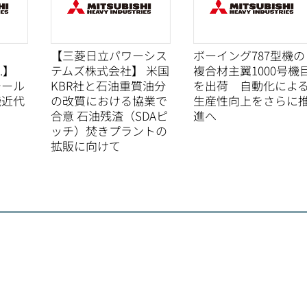
【三菱日立パワーシス
ボーイング787型機の
d.】
テムズ株式会社】 米国
複合材主翼1000号機
チール
KBR社と石油重質油分
を出荷 自動化によ
機近代
の改質における協業で
生産性向上をさらに
合意 石油残渣（SDAピ
進へ
ッチ）焚きプラントの
拡販に向けて