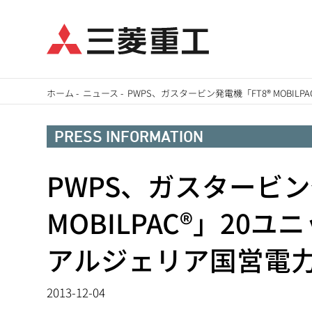
メ
ホーム
-
ニュース
-
PWPS、ガスタービン発電機「FT8® MOBI
イ
パ
ン
PRESS INFORMATION
ン
コ
ン
PWPS、ガスタービン
く
テ
ず
MOBILPAC®」20
ン
ツ
アルジェリア国営電力
に
移
2013-12-04
動