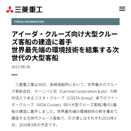
メ
イ
ン
PRESS INFORMATION
コ
アイーダ・クルーズ向け大型クルー
ン
ズ客船の建造に着手
テ
世界最先端の環境技術を結集する次
ン
世代の大型客船
ツ
に
2013-06-30
移
動
三菱重工業は30日、長崎造船所において、世界最大のクルー
ズ客船会社、カーニバル社（Carnival Corporation & plc）の欧
州法人であるコスタ・グループ（COSTA Group）傘下のアイー
ダ・クルーズ（AIDA Cruises）向け大型クルーズ客船2隻の1番
船の建造に着手しました。世界最先端の環境技術の粋を集めて
建造する次世代クルーズ客船で、引き渡しはそれぞれ2015年3
月、2016年3月の予定です。