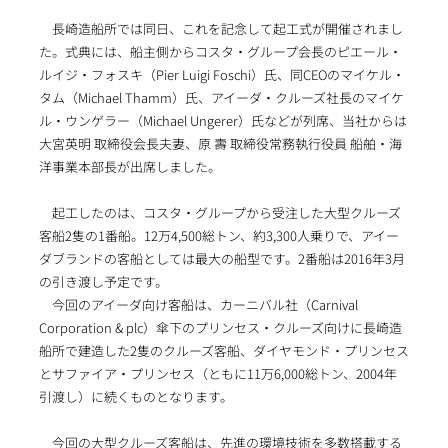
長崎造船所では同日、これを記念して起工式が開催されまし
た。式典には、船主側からコスタ・グループ会長のピエール・
ルイジ・フォスキ（Pier Luigi Foschi）氏、同CEOのマイケル・
タム（Michael Thamm）氏、アイーダ・クルーズ社長のマイケ
ル・ウンゲラー（Michael Ungerer）氏などが列席、当社からは
大宮英明 取締役会長夫妻、原 壽 取締役常務執行役員 船舶・海
洋事業本部長が出席しました。
起工したのは、コスタ・グループから受注した大型クルーズ
客船2隻の1番船。12万4,500総トン、約3,300人乗りで、アイー
ダブランドの客船としては最大の船型です。2番船は2016年3月
の引き渡し予定です。
今回のアイーダ向け客船は、カーニバル社（Carnival
Corporation & plc）傘下のプリンセス・クルーズ向けに長崎造
船所で建造した2隻のクルーズ客船、ダイヤモンド・プリンセス
とサファイア・プリンセス（ともに11万6,000総トン、2004年
引渡し）に続くものとなります。
今回の大型クルーズ客船は、先進の環境技術を多数搭載する