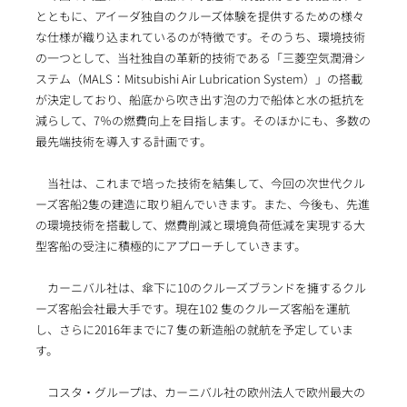
とともに、アイーダ独自のクルーズ体験を提供するための様々
な仕様が織り込まれているのが特徴です。そのうち、環境技術
の一つとして、当社独自の革新的技術である「三菱空気潤滑シ
ステム（MALS：Mitsubishi Air Lubrication System）」の搭載
が決定しており、船底から吹き出す泡の力で船体と水の抵抗を
減らして、7％の燃費向上を目指します。そのほかにも、多数の
最先端技術を導入する計画です。
当社は、これまで培った技術を結集して、今回の次世代クル
ーズ客船2隻の建造に取り組んでいきます。また、今後も、先進
の環境技術を搭載して、燃費削減と環境負荷低減を実現する大
型客船の受注に積極的にアプローチしていきます。
カーニバル社は、傘下に10のクルーズブランドを擁するクル
ーズ客船会社最大手です。現在102 隻のクルーズ客船を運航
し、さらに2016年までに7 隻の新造船の就航を予定していま
す。
コスタ・グループは、カーニバル社の欧州法人で欧州最大の