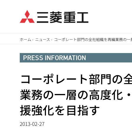
メ
ホーム
-
ニュース
-
コーポレート部門の全社組織を再編業務の一
イ
パ
ン
PRESS INFORMATION
ン
コ
ン
コーポレート部門の
く
テ
ず
業務の一層の高度化
ン
ツ
援強化を目指す
に
移
2013-02-27
動