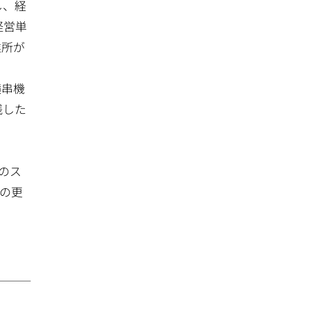
し、経
経営単
業所が
横串機
残した
のス
の更