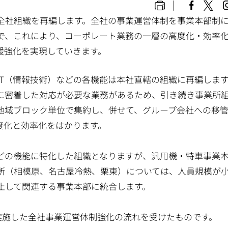
全社組織を再編します。全社の事業運営体制を事業本部制
で、これにより、コーポレート業務の一層の高度化・効率
援強化を実現していきます。
T（情報技術）などの各機能は本社直轄の組織に再編しま
に密着した対応が必要な業務があるため、引き続き事業所
地域ブロック単位で集約し、併せて、グループ会社への移
度化と効率化をはかります。
の機能に特化した組織となりますが、汎用機・特車事業
所（相模原、名古屋冷熱、栗東）については、人員規模が
止して関連する事業本部に統合します。
実施した全社事業運営体制強化の流れを受けたものです。