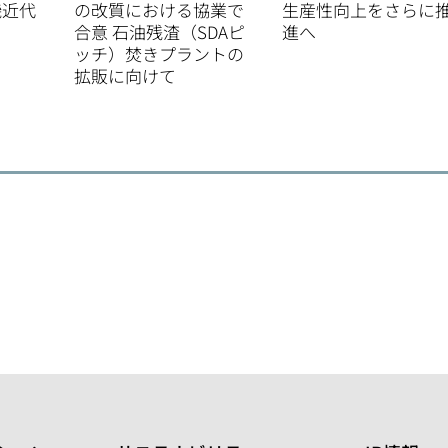
機近代
の改質における協業で
生産性向上をさらに
合意 石油残渣（SDAピ
進へ
ッチ）焚きプラントの
拡販に向けて