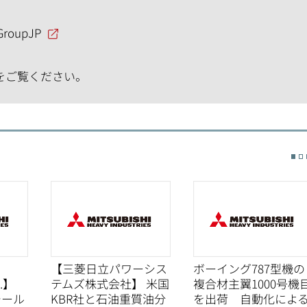
GroupJP
をご覧ください。
【三菱日立パワーシス
ボーイング787型機の
d.】
テムズ株式会社】 米国
複合材主翼1000号機
チール
KBR社と石油重質油分
を出荷 自動化によ