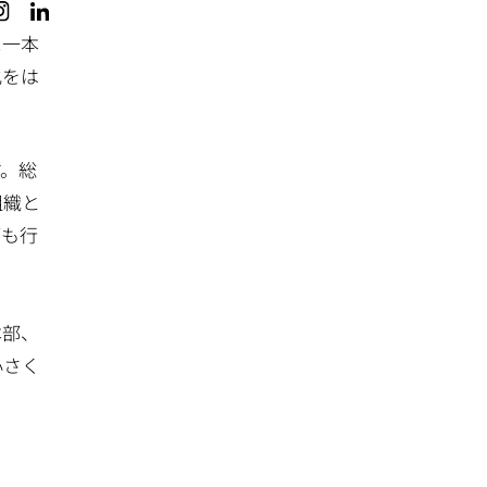
に一本
化をは
す。総
組織と
管も行
本部、
小さく