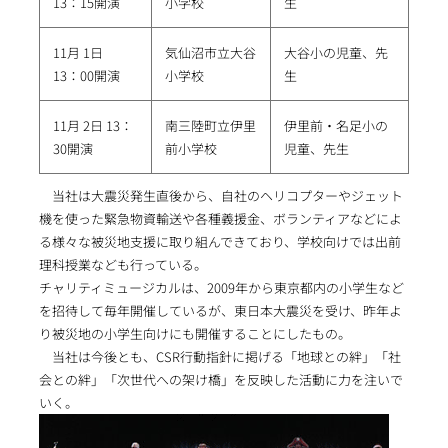
13：15開演
小学校
生
11月 1日
気仙沼市立大谷
大谷小の児童、先
13：00開演
小学校
生
11月 2日 13：
南三陸町立伊里
伊里前・名足小の
30開演
前小学校
児童、先生
当社は大震災発生直後から、自社のヘリコプターやジェット
機を使った緊急物資輸送や各種義援金、ボランティアなどによ
る様々な被災地支援に取り組んできており、学校向けでは出前
理科授業なども行っている。
チャリティミュージカルは、2009年から東京都内の小学生など
を招待して毎年開催しているが、東日本大震災を受け、昨年よ
り被災地の小学生向けにも開催することにしたもの。
当社は今後とも、CSR行動指針に掲げる「地球との絆」「社
会との絆」「次世代への架け橋」を反映した活動に力を注いで
いく。