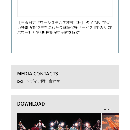
【三菱日立パワーシステムズ株式会社】 タイのBLCP火
【Prim
力発電所を12年間にわたり継続保守サービス IPPのBLCP
社向け
パワー社と第3期長期保守契約を締結
MEDIA CONTACTS
メディア問い合わせ
DOWNLOAD