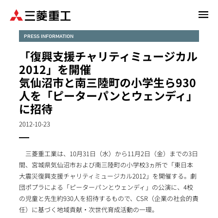
メ
イ
ン
PRESS INFORMATION
コ
「復興支援チャリティミュージカル
ン
2012」を開催
テ
気仙沼市と南三陸町の小学生ら930
ン
人を「ピーターパンとウェンディ」
ツ
に
に招待
移
2012-10-23
動
三菱重工業は、10月31日（水）から11月2日（金）までの3日
間、宮城県気仙沼市および南三陸町の小学校3ヵ所で「東日本
大震災復興支援チャリティミュージカル2012」を開催する。劇
団ポプラによる「ピーターパンとウェンディ」の公演に、4校
の児童と先生約930人を招待するもので、CSR（企業の社会的責
任）に基づく地域貢献・次世代育成活動の一環。