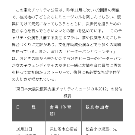
この東北チャリティ公演は、昨年11月に次いで2回目の開催
で、被災地の子どもたちにミュージカルを楽しんでもらい、復
興に向けて元気になってもらうとともに、次世代を担うための
豊かな心を育んでもらいたいとの願いを込めている。 このチ
ャリティ公演を共催する劇団ポプラは、夢や良識を大切にした
舞台づくりに定評があり、文化庁助成公演などでも多くの実績
を持っている。また、演目の「ピーターパンとウェンディ」
は、おとぎの国から来たいたずら好きヒーローのピーターパン
が女の子ウェンディやその友達と一緒に友情を育む冒険に勇気
を持って立ち向かうストーリーで、復興にも必要な希望や仲間
の大切さが描かれている。
「東日本大震災復興支援チャリティミュージカル2012」の開催
概要
日 程
会 場（体 育
観 劇 参 加 者
館）
10月31日
気仙沼市立松岩
松岩小の児童、先