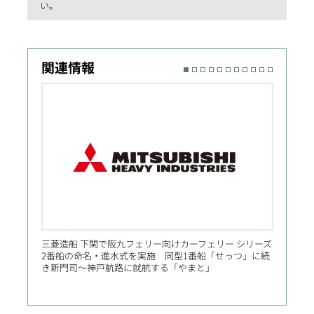
い。
関連情報
三菱造船 下関で阪九フェリー向けカーフェリー シリーズ
三菱重
2番船の命名・進水式を実施 同型1番船「せっつ」に続
最優秀
き新門司～神戸航路に就航する「やまと」
ステム