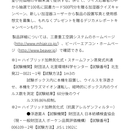
望小売価格の半額未満で提供する。併せて、クイズ応募者の中
から抽選で100名に図書カード500円分を贈る加湿器クイズキャ
ンペーン、新しい加湿器ユーザーから製品の設置写真と使用感
想文を募集し、もれなくプレゼントを贈るデジカメレポートキ
ャンペーンも行う。
製品詳細については、三菱重工空調システムのホームページ
（
http://www.mhiair.co.jp/
）、ビーバーエアコン・ホームペー
ジ（
http://www.beaver.jp
）で確認できる。
※1＝ ハイブリッド加熱気化式・スチームファン蒸発式共通
【試験機関】財団法人 北里環境科学センター【試験番号】北生
発22－0021－1号【試験方法】1m3の
試験ボックス内に本機を設置し、ウイルスを浮遊さ
せ、本機をプラズマイオン運転し、経時的にボックス内のウイ
ルス数を測定【試験結果】60分後のウイ
ルス99.86%抑制。
※2＝ ハイブリッド加熱気化式（抗菌アレルゲンフィルター）
●浮遊菌Ａ【試験機関】財団法人 日本紡績検査協会
（現・一般財団法人 ボーケン品質評価機構）【試験番号】
006109－2号【試験方法】JIS L 1902に