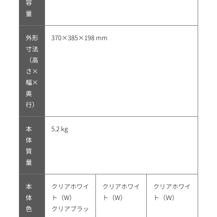
容
量
外形
370×385×198 mm
寸法
（高
さ×
幅×
奥
行）
本
5.2 kg
体
質
量
本
クリアホワイ
クリアホワイ
クリアホワイ
体
ト（W）
ト（W）
ト（Ｗ）
色
クリアブラッ