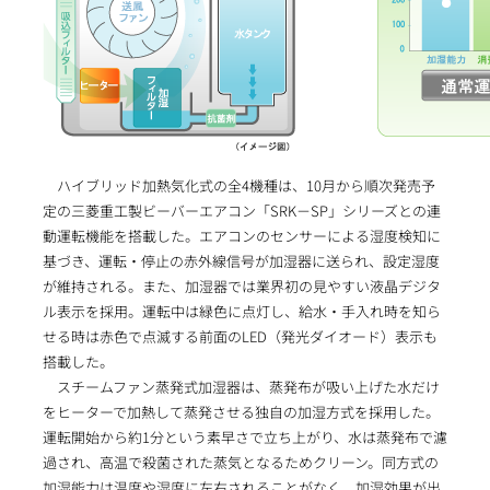
ハイブリッド加熱気化式の全4機種は、10月から順次発売予
定の三菱重工製ビーバーエアコン「SRK－SP」シリーズとの連
動運転機能を搭載した。エアコンのセンサーによる湿度検知に
基づき、運転・停止の赤外線信号が加湿器に送られ、設定湿度
が維持される。また、加湿器では業界初の見やすい液晶デジタ
ル表示を採用。運転中は緑色に点灯し、給水・手入れ時を知ら
せる時は赤色で点滅する前面のLED（発光ダイオード）表示も
搭載した。
スチームファン蒸発式加湿器は、蒸発布が吸い上げた水だけ
をヒーターで加熱して蒸発させる独自の加湿方式を採用した。
運転開始から約1分という素早さで立ち上がり、水は蒸発布で濾
過され、高温で殺菌された蒸気となるためクリーン。同方式の
加湿能力は温度や湿度に左右されることがなく、加湿効果が出