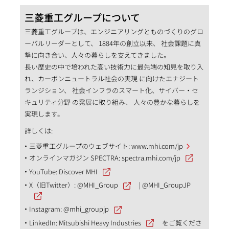
三菱重工グループについて
三菱重工グループは、エンジニアリングとものづくりのグロ
ーバルリーダーとして、 1884年の創立以来、 社会課題に真
摯に向き合い、人々の暮らしを支えてきました。
長い歴史の中で培われた高い技術力に最先端の知見を取り入
れ、カーボンニュートラル社会の実現 に向けたエナジート
ランジション、 社会インフラのスマート化、サイバー・セ
キュリティ分野 の発展に取り組み、 人々の豊かな暮らしを
実現します。
詳しくは:
三菱重工グループのウェブサイト:
www.mhi.com/jp
オンラインマガジン SPECTRA:
spectra.mhi.com/jp
YouTube:
Discover MHI
X（旧Twitter）:
@MHI_Group
|
@MHI_GroupJP
Instagram:
@mhi_groupjp
LinkedIn:
Mitsubishi Heavy Industries
をご覧くださ