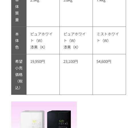
体
質
量
本
ピュアホワイ
ピュアホワイ
ミストホワイ
体
ト（W）
ト（W）
ト（W）
色
漆黒（K）
漆黒（K）
希望
19,950円
23,100円
54,600円
小売
価格
（税
込）