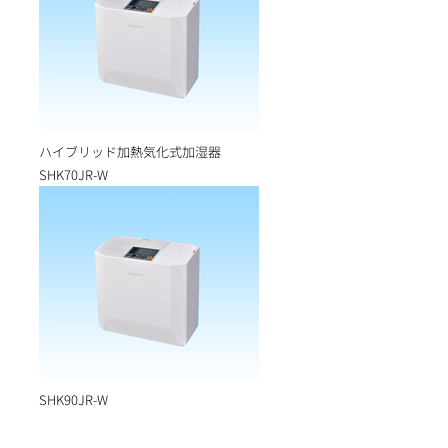
ハイブリッド加熱気化式加湿器
SHK70JR-W
SHK90JR-W