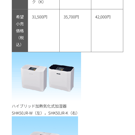
ク（K）
希望
31,500円
35,700円
42,000円
小売
価格
（税
込）
ハイブリッド加熱気化式加湿器
SHK50JR-W（左），SHK50JR-K（右）