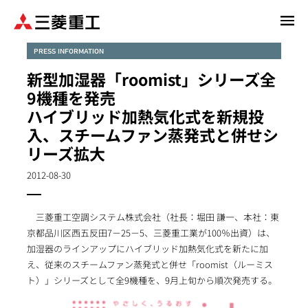
メ
イ
ン
PRESS INFORMATION
コ
新型加湿器「roomist」シリーズ全
ン
9機種を発売
テ
ハイブリッド加熱気化式を新規投
ン
入、スチームファン蒸発式と併せシ
ツ
に
リーズ拡大
移
2012-08-30
動
三菱重工空調システム株式会社（社長：堀田 謙一、本社：東
京都品川区西五反田7－25－5、三菱重工業が100％出資）は、
加湿器のラインアップにハイブリッド加熱気化式を新たに加
え、従来のスチームファン蒸発式と併せ「roomist（ルーミス
ト）」シリーズとして全9機種を、9月上旬から順次発売する。