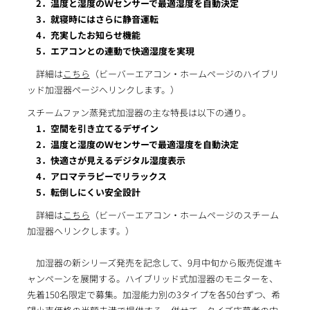
2．温度と湿度のＷセンサーで最適湿度を自動決定
3．就寝時にはさらに静音運転
4．充実したお知らせ機能
5．エアコンとの連動で快適湿度を実現
詳細は
こちら
（ビーバーエアコン・ホームページのハイブリ
ッド加湿器ページへリンクします。）
スチームファン蒸発式加湿器の主な特長は以下の通り。
1．空間を引き立てるデザイン
2．温度と湿度のＷセンサーで最適湿度を自動決定
3．快適さが見えるデジタル湿度表示
4．アロマテラピーでリラックス
5．転倒しにくい安全設計
詳細は
こちら
（ビーバーエアコン・ホームページのスチーム
加湿器へリンクします。）
加湿器の新シリーズ発売を記念して、9月中旬から販売促進キ
ャンペーンを展開する。ハイブリッド式加湿器のモニターを、
先着150名限定で募集。加湿能力別の3タイプを各50台ずつ、希