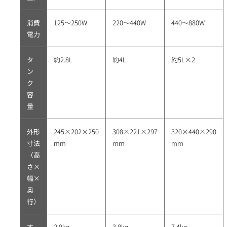
消費
125～250W
220～440W
440～880W
電力
タ
約2.8L
約4L
約5L×2
ン
ク
容
量
外形
245×202×250
308×221×297
320×440×290
寸法
mm
mm
mm
（高
さ×
幅×
奥
行）
本
2.9kg
3.8kg
7.4kg