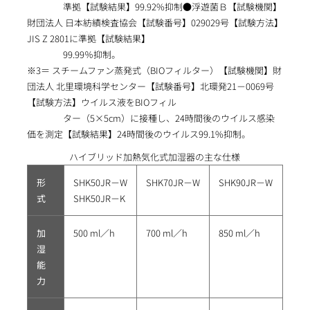
準拠【試験結果】99.92%抑制●浮遊菌Ｂ【試験機関】
財団法人 日本紡績検査協会【試験番号】029029号【試験方法】
JIS Z 2801に準拠【試験結果】
99.99％抑制。
※3＝ スチームファン蒸発式（BIOフィルター）【試験機関】財
団法人 北里環境科学センター【試験番号】北環発21－0069号
【試験方法】ウイルス液をBIOフィル
ター（5×5cm）に接種し、24時間後のウイルス感染
価を測定【試験結果】24時間後のウイルス99.1%抑制。
ハイブリッド加熱気化式加湿器の主な仕様
形
SHK50JR－W
SHK70JR－W
SHK90JR－W
式
SHK50JR－K
加
500 ml／h
700 ml／h
850 ml／h
湿
能
力