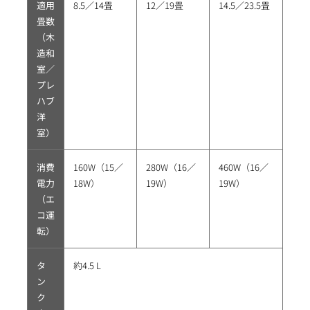
適用
8.5／14畳
12／19畳
14.5／23.5畳
畳数
（木
造和
室／
プレ
ハブ
洋
室）
消費
160W（15／
280W（16／
460W（16／
電力
18W）
19W）
19W）
（エ
コ運
転）
タ
約4.5 L
ン
ク