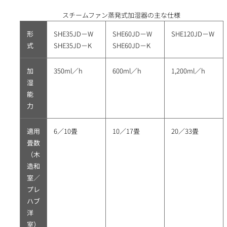
スチームファン蒸発式加湿器の主な仕様
形
SHE35JD－W
SHE60JD－W
SHE120JD－W
式
SHE35JD－K
SHE60JD－K
加
350ml／h
600ml／h
1,200ml／h
湿
能
力
適用
6／10畳
10／17畳
20／33畳
畳数
（木
造和
室／
プレ
ハブ
洋
室）