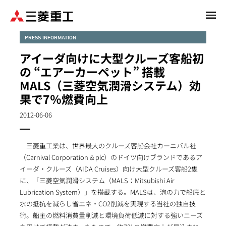
メ
イ
ン
PRESS INFORMATION
コ
アイーダ向けに大型クルーズ客船初
ン
の “エアーカーペット” 搭載
テ
MALS（三菱空気潤滑システム）効
ン
果で7％燃費向上
ツ
に
2012-06-06
移
動
三菱重工業は、世界最大のクルーズ客船会社カーニバル社
（Carnival Corporation & plc）のドイツ向けブランドであるア
イーダ・クルーズ（AIDA Cruises）向け大型クルーズ客船2隻
に、「三菱空気潤滑システム（MALS：Mitsubishi Air
Lubrication System）」を搭載する。MALSは、泡の力で船底と
水の抵抗を減らし省エネ・CO2削減を実現する当社の独自技
術。船主の燃料消費量削減と環境負荷低減に対する強いニーズ