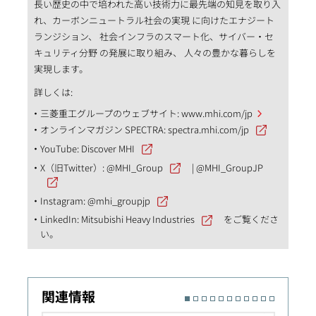
長い歴史の中で培われた高い技術力に最先端の知見を取り入
れ、カーボンニュートラル社会の実現 に向けたエナジート
ランジション、 社会インフラのスマート化、サイバー・セ
キュリティ分野 の発展に取り組み、 人々の豊かな暮らしを
実現します。
詳しくは:
三菱重工グループのウェブサイト:
www.mhi.com/jp
オンラインマガジン SPECTRA:
spectra.mhi.com/jp
YouTube:
Discover MHI
X（旧Twitter）:
@MHI_Group
|
@MHI_GroupJP
Instagram:
@mhi_groupjp
LinkedIn:
Mitsubishi Heavy Industries
をご覧くださ
い。
関連情報