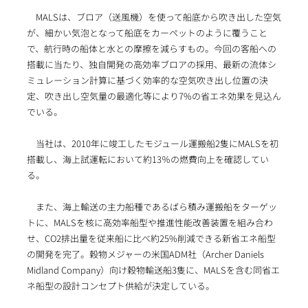
MALSは、ブロア（送風機）を使って船底から吹き出した空気
が、細かい気泡となって船底をカーペットのように覆うこと
で、航行時の船体と水との摩擦を減らすもの。今回の客船への
搭載に当たり、独自開発の高効率ブロアの採用、最新の流体シ
ミュレーション計算に基づく効率的な空気吹き出し位置の決
定、吹き出し空気量の最適化等により7%の省エネ効果を見込ん
でいる。
当社は、2010年に竣工したモジュール運搬船2隻にMALSを初
搭載し、海上試運転において約13％の燃費向上を確認してい
る。
また、海上輸送の主力船種であるばら積み運搬船をターゲッ
トに、MALSを核に高効率船型や推進性能改善装置を組み合わ
せ、CO2排出量を従来船に比べ約25%削減できる新省エネ船型
の開発を完了。穀物メジャーの米国ADM社（Archer Daniels
Midland Company）向け穀物輸送船3隻に、MALSを含む同省エ
ネ船型の設計コンセプト供給が決定している。