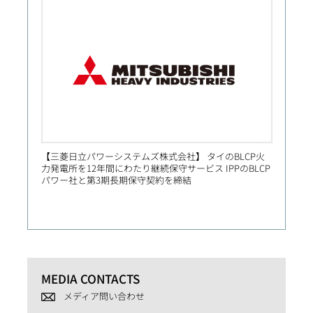
【三菱日立パワーシステムズ株式会社】 タイのBLCP火
【Prim
力発電所を12年間にわたり継続保守サービス IPPのBLCP
社向け
パワー社と第3期長期保守契約を締結
MEDIA CONTACTS
メディア問い合わせ