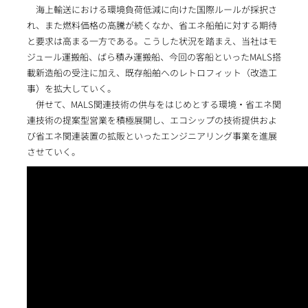
海上輸送における環境負荷低減に向けた国際ルールが採択さ
れ、また燃料価格の高騰が続くなか、省エネ船舶に対する期待
と要求は高まる一方である。こうした状況を踏まえ、当社はモ
ジュール運搬船、ばら積み運搬船、今回の客船といったMALS搭
載新造船の受注に加え、既存船舶へのレトロフィット（改造工
事）を拡大していく。
併せて、MALS関連技術の供与をはじめとする環境・省エネ関
連技術の提案型営業を積極展開し、エコシップの技術提供およ
び省エネ関連装置の拡販といったエンジニアリング事業を進展
させていく。