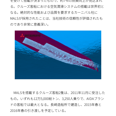
を受けて搭載が決まったもので、約7％の燃費向上が見込まれ
る。クルーズ客船における空気潤滑システムの搭載は世界初と
なる。絶対的な性能および品質を要求するカーニバル社に
MALSが採用されたことは、当社技術の信頼性が評価されたも
のであり非常に意義深い。
MALSを搭載するクルーズ客船2隻は、2011年11月に受注した
もの。いずれも12万5,000総トン、3,250人乗りで、AIDAブラン
ドの客船では最大となる。長崎造船所で建造し、2015年春と
2016年春の引き渡しを予定している。